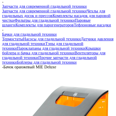
-
Запчасти для современной гладильной техники
Запчасти для современной гладильной техники
Чехлы для
гладильных досок и прессов
Комплекты насадок для паровой
чистки
Фильтры для гладильной техники
Паровые
шланги
Комплекты для парогенераторов
Тефлоновые насадки
-
Бачки для гладильной техники
Термостаты
Насосы для гладильной техники
Датчики давления
для гладильной техники
Тэны для гладильной
техники
Пароклапаны для гладильной техники
Крышки
бойлера и бачка для гладильной техники
Вентиляторы для
гладильной техники
Прочие запчасти для гладильной
техники
Бойлеры для гладильной техники
-
Бачок оранжевый MIE Deluxe