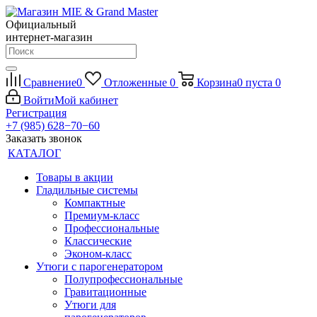
Официальный
интернет-магазин
Сравнение
0
Отложенные
0
Корзина
0
пуста
0
Войти
Мой кабинет
Регистрация
+7 (985) 628−70−60
Заказать звонок
КАТАЛОГ
Товары в акции
Гладильные системы
Компактные
Премиум-класс
Профессиональные
Классические
Эконом-класс
Утюги с парогенератором
Полупрофессиональные
Гравитационные
Утюги для