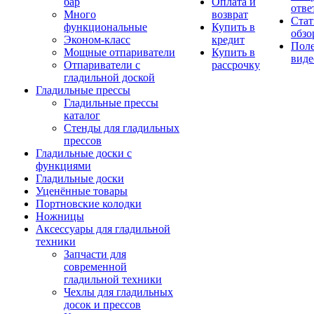
бар
Оплата и
отве
Много
возврат
Стат
функциональные
Купить в
обзо
Эконом-класс
кредит
Пол
Мощные отпариватели
Купить в
виде
Отпариватели с
рассрочку
гладильной доской
Гладильные прессы
Гладильные прессы
каталог
Стенды для гладильных
прессов
Гладильные доски с
функциями
Гладильные доски
Уценённые товары
Портновские колодки
Ножницы
Аксессуары для гладильной
техники
Запчасти для
современной
гладильной техники
Чехлы для гладильных
досок и прессов