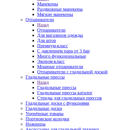
Манекены
Раздвижные манекены
Мягкие манекены
Отпариватели
Назад
Отпариватели
Для магазинов одежды
Для штор
Премиум-класс
С давлением пара от 3 бар
Много функциональные
Эконом-класс
Мощные отпариватели
Отпариватели с гладильной доской
Гладильные прессы
Назад
Гладильные прессы
Гладильные прессы каталог
Стенды для гладильных прессов
Гладильные доски с функциями
Гладильные доски
Уценённые товары
Портновские колодки
Ножницы
Аксессуары для гладильной техники