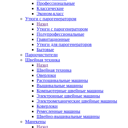
Профессиональные
Классические
Эконом-класс
Утюги с парогенератором
Назад
Утюги с парогенератором
Полупрофессиональные
Гравитационные
Утюги для парогенераторов
Бытовые
Пароочистители
Швейная техника
Назад
Швейная техника
Оверлоки
Распошивальные машины
Вышивальные машины
Компьютерные швейные машины
Электронные швейные машины
Электромеханические швейные машины
Коверлоки
Ремесленные машины
Швейно-вышивальные машины
Манекены
Назад