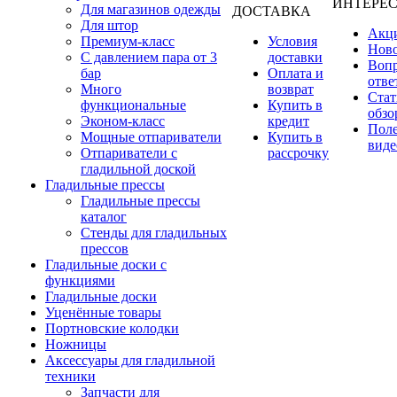
ИНТЕРЕ
Для магазинов одежды
ДОСТАВКА
Для штор
Акц
Премиум-класс
Условия
Нов
С давлением пара от 3
доставки
Вопр
бар
Оплата и
отве
Много
возврат
Стат
функциональные
Купить в
обзо
Эконом-класс
кредит
Пол
Мощные отпариватели
Купить в
виде
Отпариватели с
рассрочку
гладильной доской
Гладильные прессы
Гладильные прессы
каталог
Стенды для гладильных
прессов
Гладильные доски с
функциями
Гладильные доски
Уценённые товары
Портновские колодки
Ножницы
Аксессуары для гладильной
техники
Запчасти для