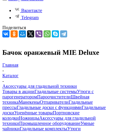
Вконтакте
Telegram
Поделиться
Бачок оранжевый MIE Deluxe
Главная
-
Каталог
-
Аксессуары для гладильной техники
Товары в акции
Гладильные системы
Утюги с
парогенератором
Пароочистители
Швейная
техника
Манекены
Отпариватели
Гладильные
прессы
Гладильные доски с функциями
Гладильные
доски
Уценённые товары
Портновские
колодки
Ножницы
Аксессуары для гладильной
техники
Промышленное оборудование
Умные
чайники
Гладильные комплекты
Утюги