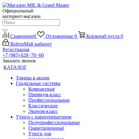
Официальный
интернет-магазин
Сравнение
0
Отложенные
0
Корзина
0
пуста
0
Войти
Мой кабинет
Регистрация
+7 (985) 628−70−60
Заказать звонок
КАТАЛОГ
Товары в акции
Гладильные системы
Компактные
Премиум-класс
Профессиональные
Классические
Эконом-класс
Утюги с парогенератором
Полупрофессиональные
Гравитационные
Утюги для