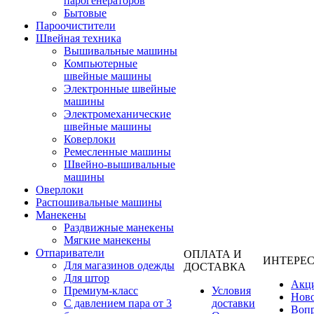
парогенераторов
Бытовые
Пароочистители
Швейная техника
Вышивальные машины
Компьютерные
швейные машины
Электронные швейные
машины
Электромеханические
швейные машины
Коверлоки
Ремесленные машины
Швейно-вышивальные
машины
Оверлоки
Распошивальные машины
Манекены
Раздвижные манекены
Мягкие манекены
Отпариватели
ОПЛАТА И
ИНТЕРЕ
Для магазинов одежды
ДОСТАВКА
Для штор
Акц
Премиум-класс
Условия
Нов
С давлением пара от 3
доставки
Вопр