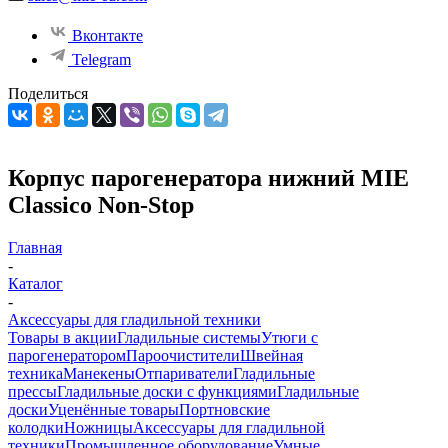
Вконтакте
Telegram
Поделиться
Корпус парогенератора нижний MIE
Classico Non-Stop
Главная
-
Каталог
-
Аксессуары для гладильной техники
Товары в акции
Гладильные системы
Утюги с
парогенератором
Пароочистители
Швейная
техника
Манекены
Отпариватели
Гладильные
прессы
Гладильные доски с функциями
Гладильные
доски
Уценённые товары
Портновские
колодки
Ножницы
Аксессуары для гладильной
техники
Промышленное оборудование
Умные