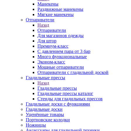
Манекены
Раздвижные манекены
Мягкие манекены
Отпариватели
Назад
Отпариватели
Для магазинов одежды
Для штор
Премиум-класс
С давлением пара от 3 бар
Много функциональные
Эконом-класс
Мощные отпариватели
Отпариватели с гладильной доской
Гладильные прессы
Назад
Гладильные прессы
Гладильные прессы каталог
Стенды для гладильных прессов
Гладильные доски с функциями
Гладильные доски
Уценённые товары
Портновские колодки
Ножницы
Аксессуары для гладильной техники