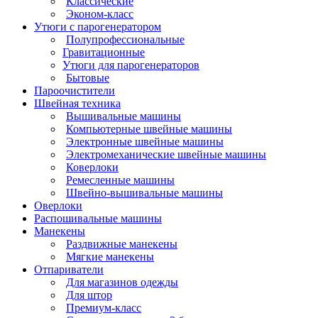
Классические
Эконом-класс
Утюги с парогенератором
Полупрофессиональные
Гравитационные
Утюги для парогенераторов
Бытовые
Пароочистители
Швейная техника
Вышивальные машины
Компьютерные швейные машины
Электронные швейные машины
Электромеханические швейные машины
Коверлоки
Ремесленные машины
Швейно-вышивальные машины
Оверлоки
Распошивальные машины
Манекены
Раздвижные манекены
Мягкие манекены
Отпариватели
Для магазинов одежды
Для штор
Премиум-класс