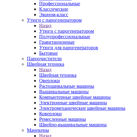
Профессиональные
Классические
Эконом-класс
Утюги с парогенератором
Назад
Утюги с парогенератором
Полупрофессиональные
Гравитационные
Утюги для парогенераторов
Бытовые
Пароочистители
Швейная техника
Назад
Швейная техника
Оверлоки
Распошивальные машины
Вышивальные машины
Компьютерные швейные машины
Электронные швейные машины
Электромеханические швейные машины
Коверлоки
Ремесленные машины
Швейно-вышивальные машины
Манекены
Назад