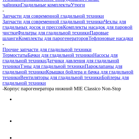
чайники
Гладильные комплекты
Утюги
-
Запчасти для современной гладильной техники
Запчасти для современной гладильной техники
Чехлы для
гладильных досок и прессов
Комплекты насадок для паровой
чистки
Фильтры для гладильной техники
Паровые
шланги
Комплекты для парогенераторов
Тефлоновые насадки
-
Прочие запчасти для гладильной техники
Термостаты
Бачки для гладильной техники
Насосы для
гладильной техники
Датчики давления для гладильной
техники
Тэны для гладильной техники
Пароклапаны для
гладильной техники
Крышки бойлера и бачка для гладильной
техники
Вентиляторы для гладильной техники
Бойлеры для
гладильной техники
-
Корпус парогенератора нижний MIE Classico Non-Stop