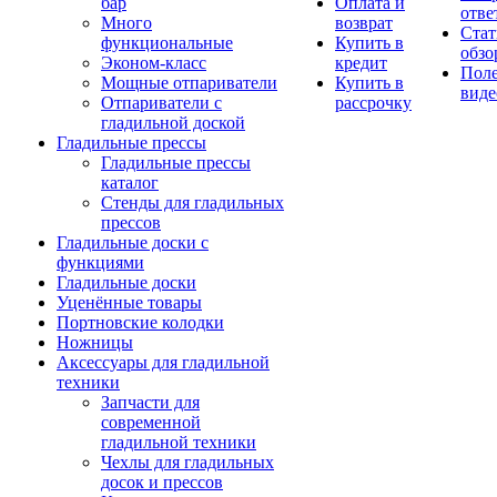
бар
Оплата и
отве
Много
возврат
Стат
функциональные
Купить в
обзо
Эконом-класс
кредит
Пол
Мощные отпариватели
Купить в
виде
Отпариватели с
рассрочку
гладильной доской
Гладильные прессы
Гладильные прессы
каталог
Стенды для гладильных
прессов
Гладильные доски с
функциями
Гладильные доски
Уценённые товары
Портновские колодки
Ножницы
Аксессуары для гладильной
техники
Запчасти для
современной
гладильной техники
Чехлы для гладильных
досок и прессов