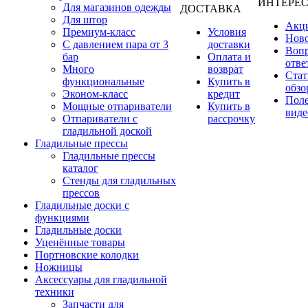
ИНТЕРЕ
Для магазинов одежды
ДОСТАВКА
Для штор
Акц
Премиум-класс
Условия
Нов
С давлением пара от 3
доставки
Вопр
бар
Оплата и
отве
Много
возврат
Стат
функциональные
Купить в
обзо
Эконом-класс
кредит
Пол
Мощные отпариватели
Купить в
виде
Отпариватели с
рассрочку
гладильной доской
Гладильные прессы
Гладильные прессы
каталог
Стенды для гладильных
прессов
Гладильные доски с
функциями
Гладильные доски
Уценённые товары
Портновские колодки
Ножницы
Аксессуары для гладильной
техники
Запчасти для