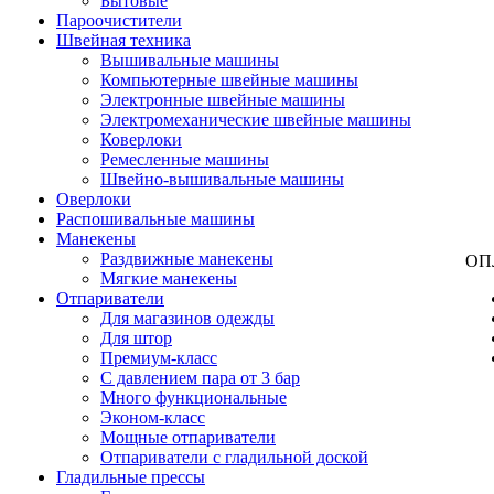
Бытовые
Пароочистители
Швейная техника
Вышивальные машины
Компьютерные швейные машины
Электронные швейные машины
Электромеханические швейные машины
Коверлоки
Ремесленные машины
Швейно-вышивальные машины
Оверлоки
Распошивальные машины
Манекены
Раздвижные манекены
ОП
Мягкие манекены
Отпариватели
Для магазинов одежды
Для штор
Премиум-класс
С давлением пара от 3 бар
Много функциональные
Эконом-класс
Мощные отпариватели
Отпариватели с гладильной доской
Гладильные прессы