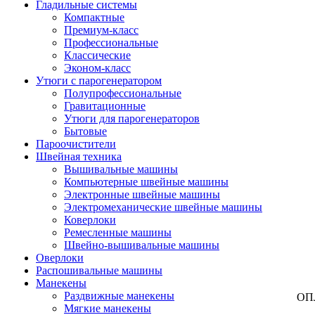
Гладильные системы
Компактные
Премиум-класс
Профессиональные
Классические
Эконом-класс
Утюги с парогенератором
Полупрофессиональные
Гравитационные
Утюги для парогенераторов
Бытовые
Пароочистители
Швейная техника
Вышивальные машины
Компьютерные швейные машины
Электронные швейные машины
Электромеханические швейные машины
Коверлоки
Ремесленные машины
Швейно-вышивальные машины
Оверлоки
Распошивальные машины
Манекены
Раздвижные манекены
ОП
Мягкие манекены