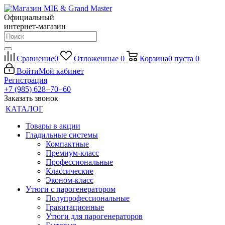
Официальный
интернет-магазин
Сравнение
0
Отложенные
0
Корзина
0
пуста
0
Войти
Мой кабинет
Регистрация
+7 (985) 628−70−60
Заказать звонок
КАТАЛОГ
Товары в акции
Гладильные системы
Компактные
Премиум-класс
Профессиональные
Классические
Эконом-класс
Утюги с парогенератором
Полупрофессиональные
Гравитационные
Утюги для парогенераторов