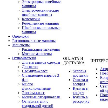
Электронные швейные
машины
Электромеханические
швейные машины
Коверлоки
Ремесленные машины
Швейно-вышивальные
машины
Оверлоки
Распошивальные машины
Манекены
Раздвижные манекены
Мягкие манекены
Отпариватели
ОПЛАТА И
ИНТЕРЕ
Для магазинов одежды
ДОСТАВКА
Для штор
Акц
Премиум-класс
Условия
Нов
С давлением пара от 3
доставки
Вопр
бар
Оплата и
отве
Много
возврат
Стат
функциональные
Купить в
обзо
Эконом-класс
кредит
Пол
Мощные отпариватели
Купить в
виде
Отпариватели с
рассрочку
гладильной доской