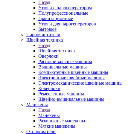
Назад
Утюги с парогенератором
Полупрофессиональные
Гравитационные
Утюги для парогенераторов
Бытовые
Пароочистители
Швейная техника
Назад
Швейная техника
Оверлоки
Распошивальные машины
Вышивальные машины
Компьютерные швейные машины
Электронные швейные машины
Электромеханические швейные машины
Коверлоки
Ремесленные машины
Швейно-вышивальные машины
Манекены
Назад
Манекены
Раздвижные манекены
Мягкие манекены
Отпариватели