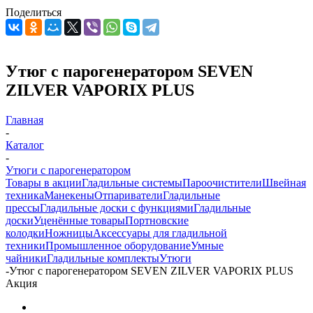
Поделиться
Утюг с парогенератором SEVEN
ZILVER VAPORIX PLUS
Главная
-
Каталог
-
Утюги с парогенератором
Товары в акции
Гладильные системы
Пароочистители
Швейная
техника
Манекены
Отпариватели
Гладильные
прессы
Гладильные доски с функциями
Гладильные
доски
Уценённые товары
Портновские
колодки
Ножницы
Аксессуары для гладильной
техники
Промышленное оборудование
Умные
чайники
Гладильные комплекты
Утюги
-
Утюг с парогенератором SEVEN ZILVER VAPORIX PLUS
Акция