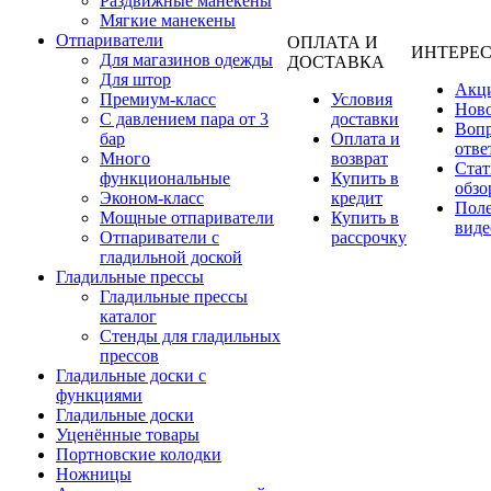
Раздвижные манекены
Мягкие манекены
Отпариватели
ОПЛАТА И
ИНТЕРЕ
Для магазинов одежды
ДОСТАВКА
Для штор
Акц
Премиум-класс
Условия
Нов
С давлением пара от 3
доставки
Вопр
бар
Оплата и
отве
Много
возврат
Стат
функциональные
Купить в
обзо
Эконом-класс
кредит
Пол
Мощные отпариватели
Купить в
виде
Отпариватели с
рассрочку
гладильной доской
Гладильные прессы
Гладильные прессы
каталог
Стенды для гладильных
прессов
Гладильные доски с
функциями
Гладильные доски
Уценённые товары
Портновские колодки
Ножницы