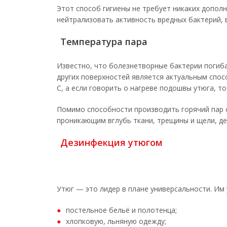
Этот способ гигиены не требует никаких допол
нейтрализовать активность вредных бактерий, в
Температура пара
Известно, что болезнетворные бактерии погиба
других поверхностей является актуальным спос
С, а если говорить о нагреве подошвы утюга, т
Помимо способности производить горячий пар о
проникающим вглубь ткани, трещины и щели, де
Дезинфекция утюгом
Утюг — это лидер в плане универсальности. Им
постельное бельё и полотенца;
хлопковую, льняную одежду;