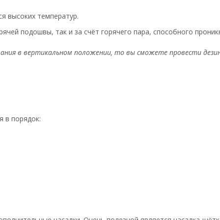
ся высоких температур.
рячей подошвы, так и за счёт горячего пара, способного проникн
вания в вертикальном положении, то вы сможете провести дезин
 в порядок:
ополнительные насадки. Очень полезной является насадка-щётк