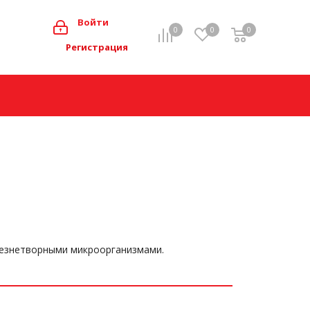
0
Войти
0
0
0
Мой кабинет
Регистрация
езнетворными микроорганизмами.