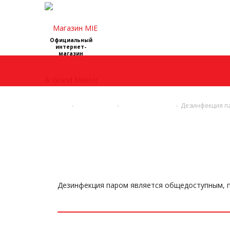
Официальный
интернет-
магазин
Главная
-
О компании
-
Статьи и обзоры
-
Дезинфекция п
Дезинфекция паром является общедоступным, 