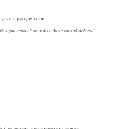
уть в структуру ткани.
фекцию верхней одежды и даже мягкой мебели”.
а. С её помощью вы сможете не только