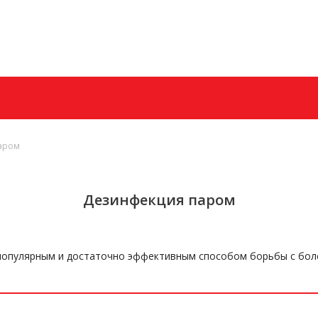
+7 (985) 628−70−6
Заказать звонок
аром
Дезинфекция паром
популярным и достаточно эффективным способом борьбы с бол