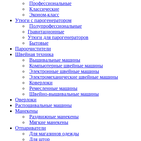
Профессиональные
Классические
Эконом-класс
Утюги с парогенератором
Полупрофессиональные
Гравитационные
Утюги для парогенераторов
Бытовые
Пароочистители
Швейная техника
Вышивальные машины
Компьютерные швейные машины
Электронные швейные машины
Электромеханические швейные машины
Коверлоки
Ремесленные машины
Швейно-вышивальные машины
Оверлоки
Распошивальные машины
Манекены
Раздвижные манекены
Мягкие манекены
Отпариватели
Для магазинов одежды
Для штор