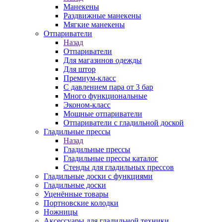
Манекены
Раздвижные манекены
Мягкие манекены
Отпариватели
Назад
Отпариватели
Для магазинов одежды
Для штор
Премиум-класс
С давлением пара от 3 бар
Много функциональные
Эконом-класс
Мощные отпариватели
Отпариватели с гладильной доской
Гладильные прессы
Назад
Гладильные прессы
Гладильные прессы каталог
Стенды для гладильных прессов
Гладильные доски с функциями
Гладильные доски
Уценённые товары
Портновские колодки
Ножницы
Аксессуары для гладильной техники