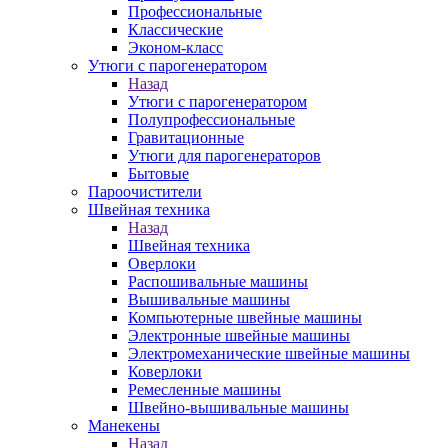
Профессиональные
Классические
Эконом-класс
Утюги с парогенератором
Назад
Утюги с парогенератором
Полупрофессиональные
Гравитационные
Утюги для парогенераторов
Бытовые
Пароочистители
Швейная техника
Назад
Швейная техника
Оверлоки
Распошивальные машины
Вышивальные машины
Компьютерные швейные машины
Электронные швейные машины
Электромеханические швейные машины
Коверлоки
Ремесленные машины
Швейно-вышивальные машины
Манекены
Назад