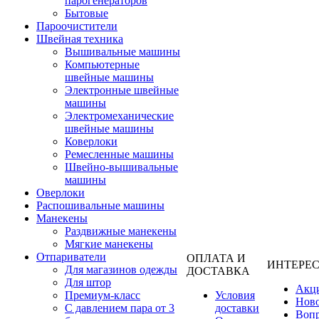
парогенераторов
Бытовые
Пароочистители
Швейная техника
Вышивальные машины
Компьютерные
швейные машины
Электронные швейные
машины
Электромеханические
швейные машины
Коверлоки
Ремесленные машины
Швейно-вышивальные
машины
Оверлоки
Распошивальные машины
Манекены
Раздвижные манекены
Мягкие манекены
Отпариватели
ОПЛАТА И
ИНТЕРЕ
Для магазинов одежды
ДОСТАВКА
Для штор
Акц
Премиум-класс
Условия
Нов
С давлением пара от 3
доставки
Вопр