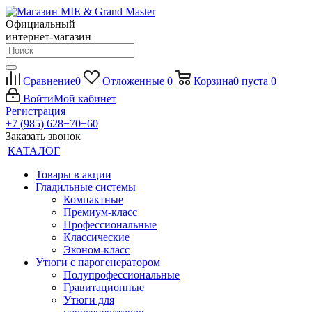
Официальный
интернет-магазин
Сравнение
0
Отложенные
0
Корзина
0
пуста
0
Войти
Мой кабинет
Регистрация
+7 (985) 628−70−60
Заказать звонок
КАТАЛОГ
Товары в акции
Гладильные системы
Компактные
Премиум-класс
Профессиональные
Классические
Эконом-класс
Утюги с парогенератором
Полупрофессиональные
Гравитационные
Утюги для