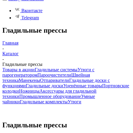
Вконтакте
Telegram
Гладильные прессы
Главная
-
Каталог
-
Гладильные прессы
Товары в акции
Гладильные системы
Утюги с
парогенератором
Пароочистители
Швейная
техника
Манекены
Отпариватели
Гладильные доски с
функциями
Гладильные доски
Уценённые товары
Портновские
колодки
Ножницы
Аксессуары для гладильной
техники
Промышленное оборудование
Умные
чайники
Гладильные комплекты
Утюги
Гладильные прессы