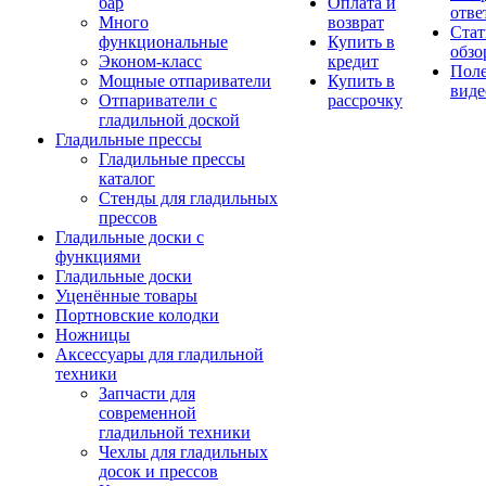
бар
Оплата и
отве
Много
возврат
Стат
функциональные
Купить в
обзо
Эконом-класс
кредит
Пол
Мощные отпариватели
Купить в
виде
Отпариватели с
рассрочку
гладильной доской
Гладильные прессы
Гладильные прессы
каталог
Стенды для гладильных
прессов
Гладильные доски с
функциями
Гладильные доски
Уценённые товары
Портновские колодки
Ножницы
Аксессуары для гладильной
техники
Запчасти для
современной
гладильной техники
Чехлы для гладильных
досок и прессов