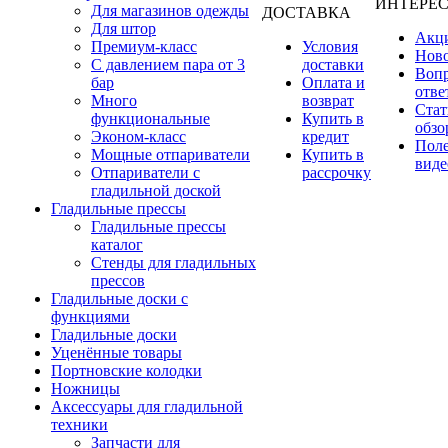
ИНТЕРЕ
Для магазинов одежды
ДОСТАВКА
Для штор
Акц
Премиум-класс
Условия
Нов
С давлением пара от 3
доставки
Вопр
бар
Оплата и
отве
Много
возврат
Стат
функциональные
Купить в
обзо
Эконом-класс
кредит
Пол
Мощные отпариватели
Купить в
виде
Отпариватели с
рассрочку
гладильной доской
Гладильные прессы
Гладильные прессы
каталог
Стенды для гладильных
прессов
Гладильные доски с
функциями
Гладильные доски
Уценённые товары
Портновские колодки
Ножницы
Аксессуары для гладильной
техники
Запчасти для