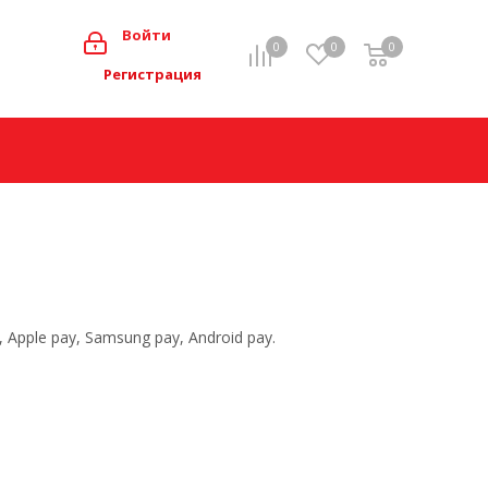
0
Войти
0
0
0
Мой кабинет
Регистрация
pple pay, Samsung pay, Android pay.