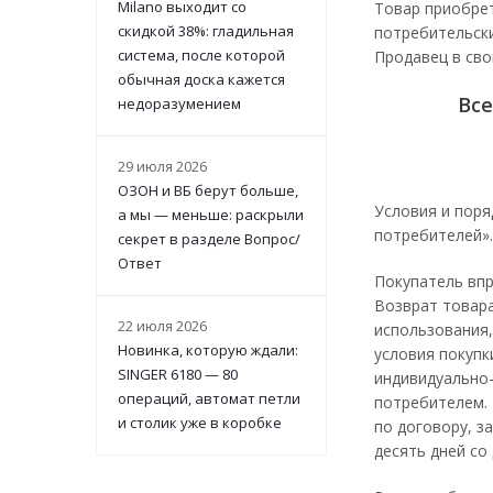
Milano выходит со
Товар приобрет
скидкой 38%: гладильная
потребительски
система, после которой
Продавец в сво
обычная доска кажется
Все
недоразумением
29 июля 2026
ОЗОН и ВБ берут больше,
Условия и поря
а мы — меньше: раскрыли
потребителей».
секрет в разделе Вопрос/
Ответ
Покупатель впр
Возврат товара
22 июля 2026
использования,
Новинка, которую ждали:
условия покупк
SINGER 6180 — 80
индивидуально
операций, автомат петли
потребителем. 
и столик уже в коробке
по договору, з
десять дней со