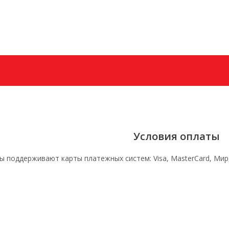
+7 (985) 628−70−6
Заказать звонок
Условия оплаты
 поддерживают карты платежных систем: Visa, MasterCard, Мир, A