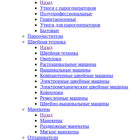
Назад
Утюги с парогенератором
Полупрофессиональные
Гравитационные
Утюги для парогенераторов
Бытовые
Пароочистители
Швейная техника
Назад
Швейная техника
Оверлоки
Распошивальные машины
Вышивальные машины
Компьютерные швейные машины
Электронные швейные машины
Электромеханические швейные машины
Коверлоки
Ремесленные машины
Швейно-вышивальные машины
Манекены
Назад
Манекены
Раздвижные манекены
Мягкие манекены
Отпариватели