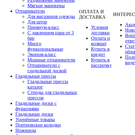
Раздвижные манекены
Мягкие манекены
Отпариватели
ОПЛАТА И
ИНТЕРЕ
Для магазинов одежды
ДОСТАВКА
Для штор
Акц
Премиум-класс
Условия
Нов
С давлением пара от 3
доставки
Вопр
бар
Оплата и
отве
Много
возврат
Стат
функциональные
Купить в
обзо
Эконом-класс
кредит
Пол
Мощные отпариватели
Купить в
виде
Отпариватели с
рассрочку
гладильной доской
Гладильные прессы
Гладильные прессы
каталог
Стенды для гладильных
прессов
Гладильные доски с
функциями
Гладильные доски
Уценённые товары
Портновские колодки
Ножницы