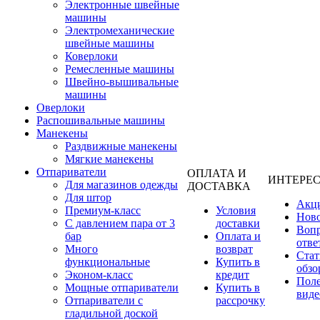
Электронные швейные
машины
Электромеханические
швейные машины
Коверлоки
Ремесленные машины
Швейно-вышивальные
машины
Оверлоки
Распошивальные машины
Манекены
Раздвижные манекены
Мягкие манекены
Отпариватели
ОПЛАТА И
ИНТЕРЕ
Для магазинов одежды
ДОСТАВКА
Для штор
Акц
Премиум-класс
Условия
Нов
С давлением пара от 3
доставки
Вопр
бар
Оплата и
отве
Много
возврат
Стат
функциональные
Купить в
обзо
Эконом-класс
кредит
Пол
Мощные отпариватели
Купить в
виде
Отпариватели с
рассрочку
гладильной доской