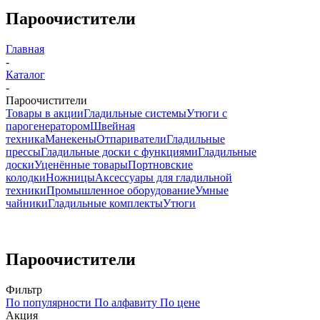
Пароочистители
Главная
-
Каталог
-
Пароочистители
Товары в акции
Гладильные системы
Утюги с
парогенератором
Швейная
техника
Манекены
Отпариватели
Гладильные
прессы
Гладильные доски с функциями
Гладильные
доски
Уценённые товары
Портновские
колодки
Ножницы
Аксессуары для гладильной
техники
Промышленное оборудование
Умные
чайники
Гладильные комплекты
Утюги
Пароочистители
Фильтр
По популярности
По алфавиту
По цене
Акция