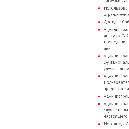
загрузки Са
Использован
ограниченно
Доступ к Са
Администрац
доступ к Са
Проведение 
дни.
Администрац
функциональ
улучшающие 
Администрац
Пользовател
предоставля
Администрац
Администрац
случае невы
настоящего 
Используя С