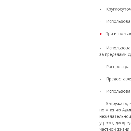
-
Круглосуточ
-
Использова
При использ
-
Использоват
за пределами с
-
Распростра
-
Предоставля
-
Использоват
-
Загружать,
по мнению Адми
нежелательной,
угрозы, дискре
частной жизни 