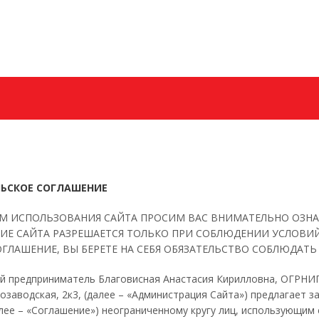
+7 (985) 628−70−6
Заказать звонок
ЬСКОЕ СОГЛАШЕНИЕ
ОМ ИСПОЛЬЗОВАНИЯ САЙТА ПРОСИМ ВАС ВНИМАТЕЛЬНО ОЗН
ИЕ САЙТА РАЗРЕШАЕТСЯ ТОЛЬКО ПРИ СОБЛЮДЕНИИ УСЛОВИ
ГЛАШЕНИЕ, ВЫ БЕРЕТЕ НА СЕБЯ ОБЯЗАТЕЛЬСТВО СОБЛЮДАТЬ
 предприниматель Благовисная Анастасия Кирилловна, ОГРНИП 
лозаводская, 2к3, (далее – «Администрация Сайта») предлагает
лее – «Соглашение») неограниченному кругу лиц, использующим 