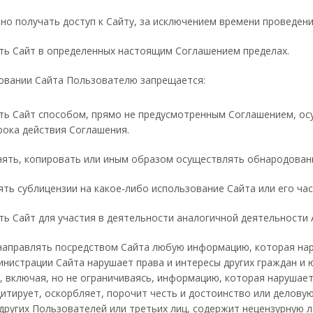
но получать доступ к Сайту, за исключением времени проведен
ть Сайт в определенных настоящим Соглашением пределах.
овании Сайта Пользователю запрещается:
ь Сайт способом, прямо не предусмотренным Соглашением, осу
рока действия Соглашения.
нять, копировать или иным образом осуществлять обнародован
ть сублицензии на какое-либо использование Сайта или его час
ь Сайт для участия в деятельности аналогичной деятельности 
 направлять посредством Сайта любую информацию, которая на
нистрации Сайта нарушает права и интересы других граждан и 
 включая, но не ограничиваясь, информацию, которая нарушает
дитирует, оскорбляет, порочит честь и достоинство или делов
других Пользователей или третьих лиц, содержит нецензурную 