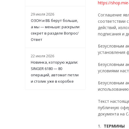
https://shop.mi
29 июля 2026
Соглашение явл
ОЗОН и ВБ берут больше,
соответствии с
а мы — меньше: раскрыли
действий, изло
секрет в разделе Вопрос/
подписания и д
Ответ
Безусловным а
установления ф
22 июля 2026
Новинка, которую ждали:
Безусловным ак
SINGER 6180 — 80
условиями нас
операций, автомат петли
и столик уже в коробке
Безусловным ак
использованию
Текст настоящ
публичную офер
документа на С
ТЕРМИНЫ