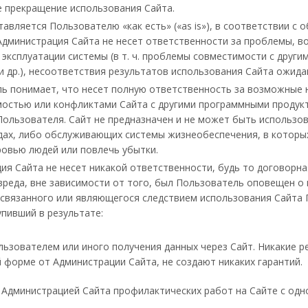
 прекращение использования Сайта.
тавляется Пользователю «как есть» («as is»), в соответствии 
Администрация Сайта не несет ответственности за проблемы, в
 эксплуатации системы (в т. ч. проблемы совместимости с друг
и др.), несоответствия результатов использования Сайта ожида
ь понимает, что несет полную ответственность за возможные 
остью или конфликтами Сайта с другими программными продук
Пользователя. Сайт не предназначен и не может быть использо
дах, либо обслуживающих системы жизнеобеспечения, в которых
ровью людей или повлечь убытки.
ия Сайта не несет никакой ответственности, будь то договорн
вреда, вне зависимости от того, был Пользователь оповещен о
 связанного или являющегося следствием использования Сайта П
упивший в результате:
льзователем или иного получения данных через Сайт. Никакие 
 форме от Администрации Сайта, не создают никаких гарантий.
 Администрацией Сайта профилактических работ на Сайте с од
.