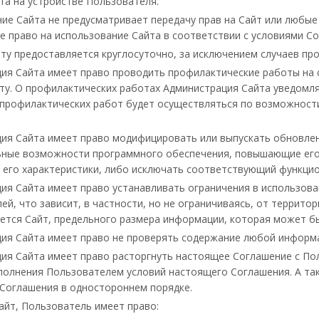
йта на устройстве Пользователя.
ие Сайта не предусматривает передачу прав на Сайт или любы
е право на использование Сайта в соответствии с условиями С
йту предоставляется круглосуточно, за исключением случаев пр
ия Сайта имеет право проводить профилактические работы на 
йту. О профилактических работах Администрация Сайта уведомл
профилактических работ будет осуществляться по возможности
ия Сайта имеет право модифицировать или выпускать обновлен
ные возможности программного обеспечения, повышающие его
его характеристики, либо исключать соответствующий функцио
ия Сайта имеет право устанавливать ограничения в использова
ей, что зависит, в частности, но не ограничиваясь, от террито
ется Сайт, предельного размера информации, которая может б
ия Сайта имеет право не проверять содержание любой информа
ия Сайта имеет право расторгнуть настоящее Соглашение с Пол
полнения Пользователем условий настоящего Соглашения. А та
Соглашения в одностороннем порядке.
айт, Пользователь имеет право: