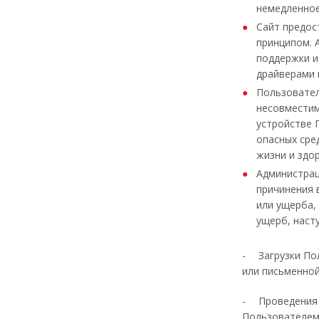
немедленное
Сайт предос
принципом. 
поддержки и
драйверами 
Пользовател
несовместим
устройстве 
опасных сре
жизни и здо
Администрац
причинения 
или ущерба,
ущерб, наст
-
Загрузки По
или письменной
-
Проведения
Пользователем