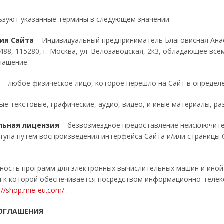
ьзуют указанные термины в следующем значении:
ия Сайта
– Индивидуальный предприниматель Благовисная Ана
88, 115280, г. Москва, ул. Велозаводская, 2к3, обладающее вс
лашение.
– любое физическое лицо, которое перешло на Сайт в определ
е текстовые, графические, аудио, видео, и иные материалы, р
льная лицензия
– безвозмездное предоставление неисключите
тупа путем воспроизведения интерфейса Сайта и/или страницы
ность программ для электронных вычислительных машин и ино
уп к которой обеспечивается посредством информационно-теле
://shop.mie-eu.com/
.
ОГЛАШЕНИЯ