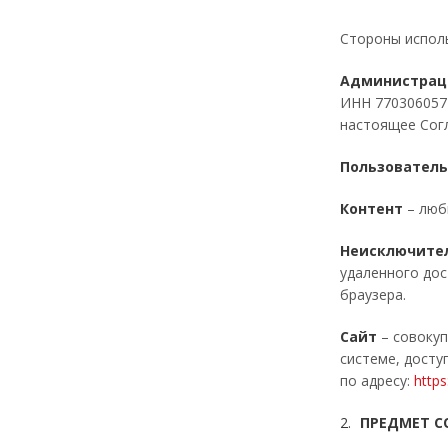
Стороны испол
Администрац
ИНН 7703060574
настоящее Сог
Пользователь
Контент
– любы
Неисключите
удаленного дос
браузера.
Сайт
– совокуп
системе, дост
по адресу:
https
ПРЕДМЕТ С