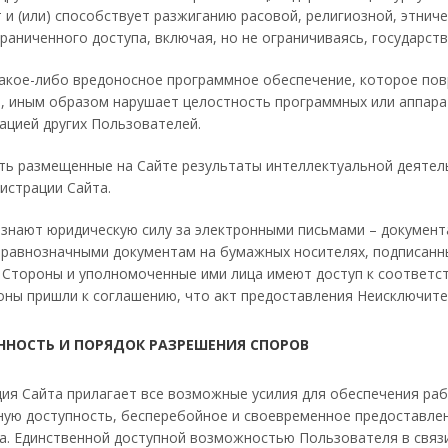
 и (или) способствует разжиганию расовой, религиозной, этнич
аниченного доступа, включая, но не ограничиваясь, государст
акое-либо вредоносное программное обеспечение, которое пов
, иным образом нарушает целостность программных или аппара
ацией других Пользователей.
ть размещенные на Сайте результаты интеллектуальной деятел
истрации Сайта.
знают юридическую силу за электронными письмами – документ
 равнозначными документам на бумажных носителях, подписанны
 Стороны и уполномоченные ими лица имеют доступ к соответс
оны пришли к соглашению, что акт предоставления Неисключите
ННОСТЬ И ПОРЯДОК РАЗРЕШЕНИЯ СПОРОВ
ия Сайта прилагает все возможные усилия для обеспечения раб
ную доступность, бесперебойное и своевременное предоставлен
а. Единственной доступной возможностью Пользователя в связ