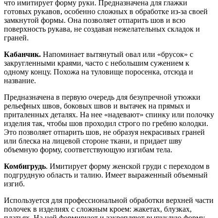
что имитирует форму руки. Предназначена для глажки
готовых рукавов, особенно сложных в обработке из-за своей
замкнутой формы. Она позволяет отпарить шов и всю
поверхность рукава, не создавая нежелательных складок и
граней.
Кабанчик.
Напоминает вытянутый овал или «брусок» с
закругленными краями, часто с небольшим сужением к
одному концу. Похожа на туловище поросенка, отсюда и
название.
Предназначена в первую очередь для безупречной утюжки
рельефных швов, боковых швов и вытачек на прямых и
приталенных деталях. На нее «надевают» спинку или полочку
изделия так, чтобы шов проходил строго по гребню колодки.
Это позволяет отпарить шов, не образуя некрасивых граней
или блеска на лицевой стороне ткани, и придает шву
объемную форму, соответствующую изгибам тела.
Комбигрудь
. Имитирует форму женской груди с переходом в
подгрудную область и талию. Имеет выраженный объемный
изгиб.
Используется для профессиональной обработки верхней части
полочек в изделиях с сложным кроем: жакетах, блузках,
платьях. На ней формируют и закрепляют выпуклую форму