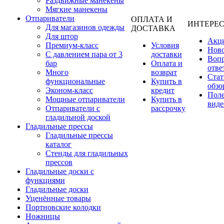
Раздвижные манекены
Мягкие манекены
Отпариватели
ОПЛАТА И
ИНТЕРЕ
Для магазинов одежды
ДОСТАВКА
Для штор
Акц
Премиум-класс
Условия
Нов
С давлением пара от 3
доставки
Вопр
бар
Оплата и
отве
Много
возврат
Стат
функциональные
Купить в
обзо
Эконом-класс
кредит
Пол
Мощные отпариватели
Купить в
виде
Отпариватели с
рассрочку
гладильной доской
Гладильные прессы
Гладильные прессы
каталог
Стенды для гладильных
прессов
Гладильные доски с
функциями
Гладильные доски
Уценённые товары
Портновские колодки
Ножницы