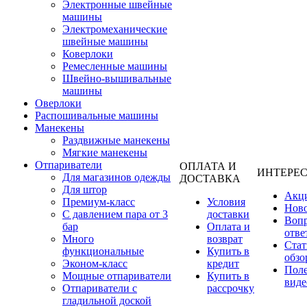
Электронные швейные
машины
Электромеханические
швейные машины
Коверлоки
Ремесленные машины
Швейно-вышивальные
машины
Оверлоки
Распошивальные машины
Манекены
Раздвижные манекены
Мягкие манекены
Отпариватели
ОПЛАТА И
ИНТЕРЕ
Для магазинов одежды
ДОСТАВКА
Для штор
Акц
Премиум-класс
Условия
Нов
С давлением пара от 3
доставки
Вопр
бар
Оплата и
отве
Много
возврат
Стат
функциональные
Купить в
обзо
Эконом-класс
кредит
Пол
Мощные отпариватели
Купить в
виде
Отпариватели с
рассрочку
гладильной доской