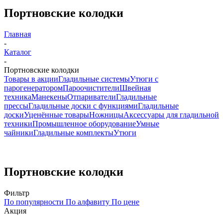
Портновские колодки
Главная
-
Каталог
-
Портновские колодки
Товары в акции
Гладильные системы
Утюги с
парогенератором
Пароочистители
Швейная
техника
Манекены
Отпариватели
Гладильные
прессы
Гладильные доски с функциями
Гладильные
доски
Уценённые товары
Ножницы
Аксессуары для гладильной
техники
Промышленное оборудование
Умные
чайники
Гладильные комплекты
Утюги
Портновские колодки
Фильтр
По популярности
По алфавиту
По цене
Акция