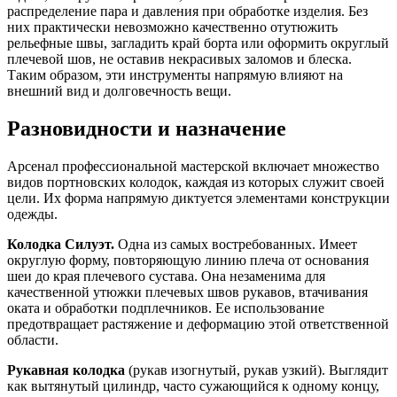
распределение пара и давления при обработке изделия. Без
них практически невозможно качественно отутюжить
рельефные швы, загладить край борта или оформить округлый
плечевой шов, не оставив некрасивых заломов и блеска.
Таким образом, эти инструменты напрямую влияют на
внешний вид и долговечность вещи.
Разновидности и назначение
Арсенал профессиональной мастерской включает множество
видов портновских колодок, каждая из которых служит своей
цели. Их форма напрямую диктуется элементами конструкции
одежды.
Колодка Силуэт.
Одна из самых востребованных. Имеет
округлую форму, повторяющую линию плеча от основания
шеи до края плечевого сустава. Она незаменима для
качественной утюжки плечевых швов рукавов, втачивания
оката и обработки подплечников. Ее использование
предотвращает растяжение и деформацию этой ответственной
области.
Рукавная колодка
(рукав изогнутый, рукав узкий). Выглядит
как вытянутый цилиндр, часто сужающийся к одному концу,