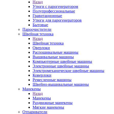
Назад
Утюги с парогенератором
Полупрофессиональные
Гравитационные
Утюги для парогенераторов
Бытовые
Пароочистители
Швейная техника
Назад
Швейная техника
Оверлоки
Распошивальные машины
Вышивальные машины
Компьютерные швейные машины
Электронные швейные машины
Электромеханические швейные машины
Коверлоки
Ремесленные машины
Швейно-вышивальные машины
Манекены
Назад
Манекены
Раздвижные манекены
Мягкие манекены
Отпариватели