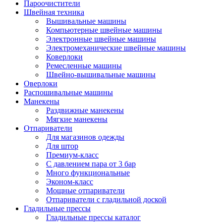
Пароочистители
Швейная техника
Вышивальные машины
Компьютерные швейные машины
Электронные швейные машины
Электромеханические швейные машины
Коверлоки
Ремесленные машины
Швейно-вышивальные машины
Оверлоки
Распошивальные машины
Манекены
Раздвижные манекены
Мягкие манекены
Отпариватели
Для магазинов одежды
Для штор
Премиум-класс
С давлением пара от 3 бар
Много функциональные
Эконом-класс
Мощные отпариватели
Отпариватели с гладильной доской
Гладильные прессы
Гладильные прессы каталог