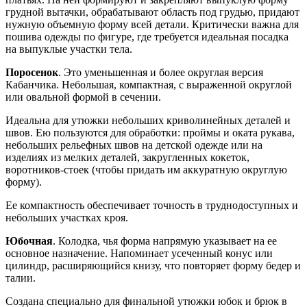
грудной вытачки, обрабатывают область под грудью, придают
нужную объемную форму всей детали. Критически важна для
пошива одежды по фигуре, где требуется идеальная посадка
на выпуклые участки тела.
Поросенок
. Это уменьшенная и более округлая версия
Кабанчика. Небольшая, компактная, с выраженной округлой
или овальной формой в сечении.
Идеальна для утюжки небольших криволинейных деталей и
швов. Ею пользуются для обработки: проймы и оката рукава,
небольших рельефных швов на детской одежде или на
изделиях из мелких деталей, закругленных кокеток,
воротников-стоек (чтобы придать им аккуратную округлую
форму).
Ее компактность обеспечивает точность в труднодоступных и
небольших участках кроя.
Юбочная
. Колодка, чья форма напрямую указывает на ее
основное назначение. Напоминает усеченный конус или
цилиндр, расширяющийся книзу, что повторяет форму бедер и
талии.
Создана специально для финальной утюжки юбок и брюк в