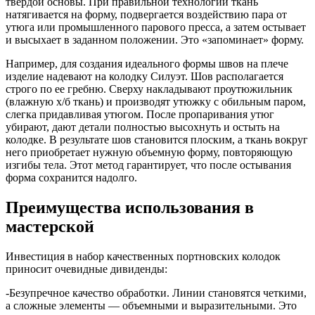
твердой основы. При правильной технологии ткань
натягивается на форму, подвергается воздействию пара от
утюга или промышленного парового пресса, а затем остывает
и высыхает в заданном положении. Это «запоминает» форму.
Например, для создания идеального формы швов на плече
изделие надевают на колодку Силуэт. Шов располагается
строго по ее гребню. Сверху накладывают проутюжильник
(влажную х/б ткань) и производят утюжку с обильным паром,
слегка придавливая утюгом. После пропаривания утюг
убирают, дают детали полностью высохнуть и остыть на
колодке. В результате шов становится плоским, а ткань вокруг
него приобретает нужную объемную форму, повторяющую
изгибы тела. Этот метод гарантирует, что после остывания
форма сохранится надолго.
Преимущества использования в
мастерской
Инвестиция в набор качественных портновских колодок
приносит очевидные дивиденды:
-Безупречное качество обработки. Линии становятся четкими,
а сложные элементы — объемными и выразительными. Это