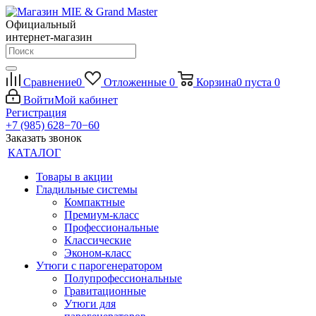
Официальный
интернет-магазин
Сравнение
0
Отложенные
0
Корзина
0
пуста
0
Войти
Мой кабинет
Регистрация
+7 (985) 628−70−60
Заказать звонок
КАТАЛОГ
Товары в акции
Гладильные системы
Компактные
Премиум-класс
Профессиональные
Классические
Эконом-класс
Утюги с парогенератором
Полупрофессиональные
Гравитационные
Утюги для