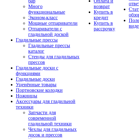
бар
Оплата и
отве
Много
возврат
Стат
функциональные
Купить в
обзо
Эконом-класс
кредит
Пол
Мощные отпариватели
Купить в
виде
Отпариватели с
рассрочку
гладильной доской
Гладильные прессы
Гладильные прессы
каталог
Стенды для гладильных
прессов
Гладильные доски с
функциями
Гладильные доски
Уценённые товары
Портновские колодки
Ножницы
Аксессуары для гладильной
техники
Запчасти для
современной
гладильной техники
Чехлы для гладильных
досок и прессов