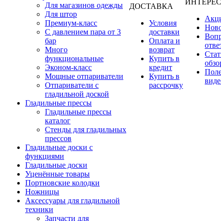
ИНТЕРЕ
Для магазинов одежды
ДОСТАВКА
Для штор
Акц
Премиум-класс
Условия
Нов
С давлением пара от 3
доставки
Вопр
бар
Оплата и
отве
Много
возврат
Стат
функциональные
Купить в
обзо
Эконом-класс
кредит
Пол
Мощные отпариватели
Купить в
виде
Отпариватели с
рассрочку
гладильной доской
Гладильные прессы
Гладильные прессы
каталог
Стенды для гладильных
прессов
Гладильные доски с
функциями
Гладильные доски
Уценённые товары
Портновские колодки
Ножницы
Аксессуары для гладильной
техники
Запчасти для