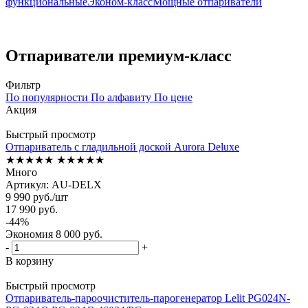
функциональные
Эконом-класс
Мощные отпариватели
Отпариватели премиум-класс
Фильтр
По популярности
По алфавиту
По цене
Акция
Быстрый просмотр
Отпариватель с гладильной доской Aurora Deluxe
★★★★★
★★★★★
Много
Артикул: AU-DELX
9 990
руб.
/шт
17 990
руб.
-
44
%
Экономия
8 000
руб.
-
+
В корзину
Быстрый просмотр
Отпариватель-пароочиститель-парогенератор Lelit PG024N-