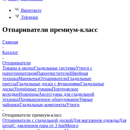
Вконтакте
Telegram
Отпариватели премиум-класс
Главная
-
Каталог
-
Отпариватели
Товары в акции
Гладильные системы
Утюги с
парогенератором
Пароочистители
Швейная
техника
Манекены
Отпариватели
Гладильные
прессы
Гладильные доски с функциями
Гладильные
доски
Уценённые товары
Портновские
колодки
Ножницы
Аксессуары для гладильной
техники
Промышленное оборудование
Умные
чайники
Гладильные комплекты
Утюги
-
Отпариватели премиум-класс
Отпариватели с гладильной доской
Для магазинов одежды
Для
штор
С давлением пара от 3 бар
Много