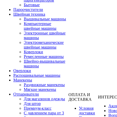
парогенераторов
Бытовые
Пароочистители
Швейная техника
Вышивальные машины
Компьютерные
швейные машины
Электронные швейные
машины
Электромеханические
швейные машины
Коверлоки
Ремесленные машины
Швейно-вышивальные
машины
Оверлоки
Распошивальные машины
Манекены
Раздвижные манекены
Мягкие манекены
Отпариватели
ОПЛАТА И
ИНТЕРЕ
Для магазинов одежды
ДОСТАВКА
Для штор
Акц
Премиум-класс
Условия
Нов
С давлением пара от 3
доставки
Вопр