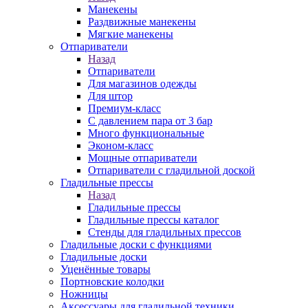
Манекены
Раздвижные манекены
Мягкие манекены
Отпариватели
Назад
Отпариватели
Для магазинов одежды
Для штор
Премиум-класс
С давлением пара от 3 бар
Много функциональные
Эконом-класс
Мощные отпариватели
Отпариватели с гладильной доской
Гладильные прессы
Назад
Гладильные прессы
Гладильные прессы каталог
Стенды для гладильных прессов
Гладильные доски с функциями
Гладильные доски
Уценённые товары
Портновские колодки
Ножницы
Аксессуары для гладильной техники