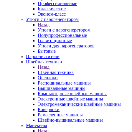
Профессиональные
Классические
Эконом-класс
Утюги с парогенератором
Назад
Утюги с парогенератором
Полупрофессиональные
Гравитационные
Утюги для парогенераторов
Бытовые
Пароочистители
Швейная техника
Назад
Швейная техника
Оверлоки
Распошивальные машины
Вышивальные машины
Компьютерные швейные машины
Электронные швейные машины
Электромеханические швейные машины
Коверлоки
Ремесленные машины
Швейно-вышивальные машины
Манекены
Назад