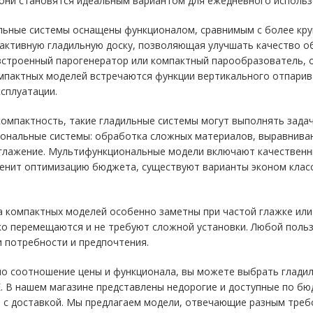
они становятся идеальным вариантом для ежедневного использ
льные системы оснащены функционалом, сравнимым с более кру
 активную гладильную доску, позволяющая улучшать качество о
встроенный парогенератор или компактный парообразователь, 
мпактных моделей встречаются функции вертикального отпарива
сплуатации.
компактность, такие гладильные системы могут выполнять зада
ональные системы: обработка сложных материалов, выравнива
глажение. Мультифункциональные модели включают качественны
 ценит оптимизацию бюджета, существуют варианты эконом клас
 компактных моделей особенно заметны при частой глажке или
гко перемещаются и не требуют сложной установки. Любой пол
и потребности и предпочтения.
но соотношение цены и функционала, вы можете выбрать глади
E. В нашем магазине представлены недорогие и доступные по б
н с доставкой. Мы предлагаем модели, отвечающие разным тре