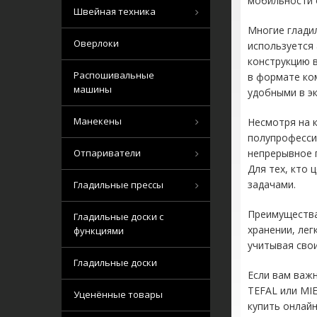
мобильности 
Швейная техника
Многие глади
Оверлоки
используется
конструкцию 
Распошивальные
в формате ко
машины
удобными в эк
Манекены
Несмотря на 
полупрофесси
Отпариватели
непрерывное 
Для тех, кто
задачами.
Гладильные прессы
Преимущества
Гладильные доски с
хранении, ле
функциями
учитывая сво
Гладильные доски
Если вам важ
TEFAL или MI
Уценённые товары
купить онлай