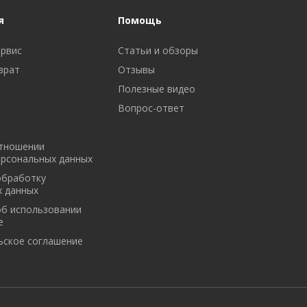
я
Помощь
ервис
Статьи и обзоры
врат
Отзывы
Полезные видео
Вопрос-ответ
отношении
ерсональных данных
обработку
х данных
об использовании
e
ьское соглашение