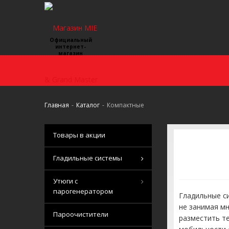
Официальный
интернет-
магазин
Главная
-
Каталог
-
Компактные
Товары в акции
Гладильные системы
Утюги с
парогенератором
Гладильные с
не занимая мн
Пароочистители
разместить те