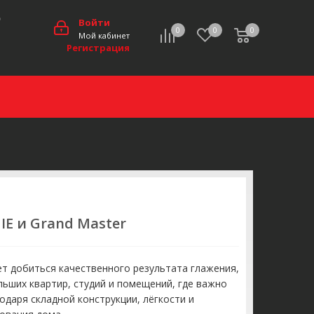
0
Войти
0
0
0
Мой кабинет
Регистрация
E и Grand Master
т добиться качественного результата глажения,
льших квартир, студий и помещений, где важно
годаря складной конструкции, лёгкости и