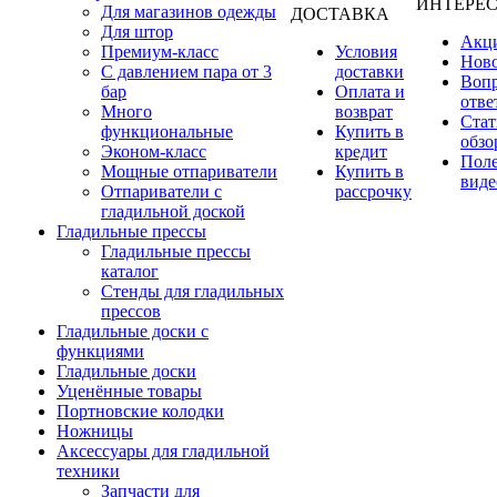
ИНТЕРЕ
Для магазинов одежды
ДОСТАВКА
Для штор
Акц
Премиум-класс
Условия
Нов
С давлением пара от 3
доставки
Вопр
бар
Оплата и
отве
Много
возврат
Стат
функциональные
Купить в
обзо
Эконом-класс
кредит
Пол
Мощные отпариватели
Купить в
виде
Отпариватели с
рассрочку
гладильной доской
Гладильные прессы
Гладильные прессы
каталог
Стенды для гладильных
прессов
Гладильные доски с
функциями
Гладильные доски
Уценённые товары
Портновские колодки
Ножницы
Аксессуары для гладильной
техники
Запчасти для