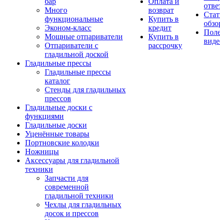
бар
Оплата и
отве
Много
возврат
Стат
функциональные
Купить в
обзо
Эконом-класс
кредит
Пол
Мощные отпариватели
Купить в
виде
Отпариватели с
рассрочку
гладильной доской
Гладильные прессы
Гладильные прессы
каталог
Стенды для гладильных
прессов
Гладильные доски с
функциями
Гладильные доски
Уценённые товары
Портновские колодки
Ножницы
Аксессуары для гладильной
техники
Запчасти для
современной
гладильной техники
Чехлы для гладильных
досок и прессов