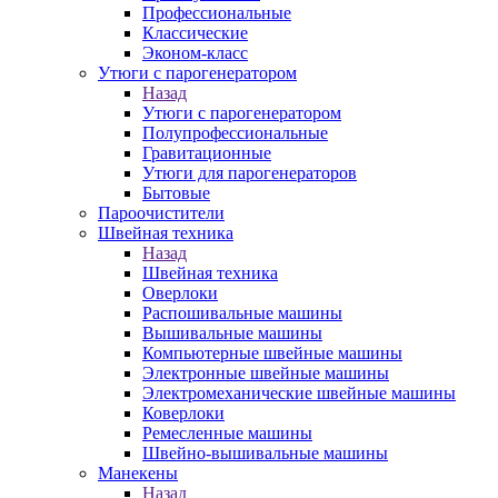
Профессиональные
Классические
Эконом-класс
Утюги с парогенератором
Назад
Утюги с парогенератором
Полупрофессиональные
Гравитационные
Утюги для парогенераторов
Бытовые
Пароочистители
Швейная техника
Назад
Швейная техника
Оверлоки
Распошивальные машины
Вышивальные машины
Компьютерные швейные машины
Электронные швейные машины
Электромеханические швейные машины
Коверлоки
Ремесленные машины
Швейно-вышивальные машины
Манекены
Назад