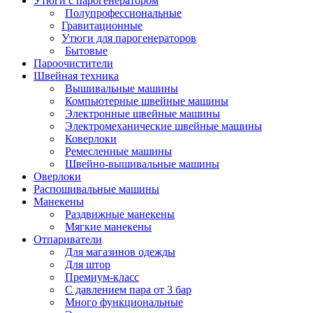
Утюги с парогенератором
Полупрофессиональные
Гравитационные
Утюги для парогенераторов
Бытовые
Пароочистители
Швейная техника
Вышивальные машины
Компьютерные швейные машины
Электронные швейные машины
Электромеханические швейные машины
Коверлоки
Ремесленные машины
Швейно-вышивальные машины
Оверлоки
Распошивальные машины
Манекены
Раздвижные манекены
Мягкие манекены
Отпариватели
Для магазинов одежды
Для штор
Премиум-класс
С давлением пара от 3 бар
Много функциональные