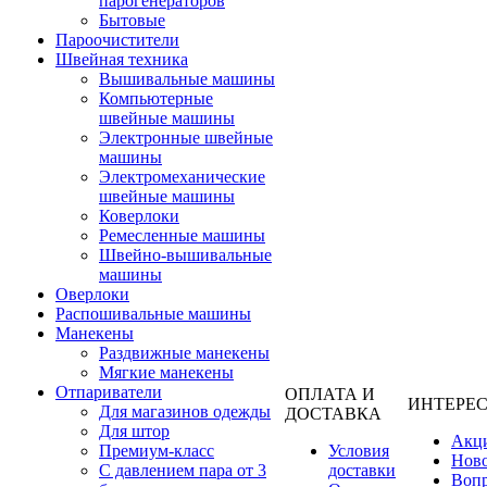
парогенераторов
Бытовые
Пароочистители
Швейная техника
Вышивальные машины
Компьютерные
швейные машины
Электронные швейные
машины
Электромеханические
швейные машины
Коверлоки
Ремесленные машины
Швейно-вышивальные
машины
Оверлоки
Распошивальные машины
Манекены
Раздвижные манекены
Мягкие манекены
Отпариватели
ОПЛАТА И
ИНТЕРЕ
Для магазинов одежды
ДОСТАВКА
Для штор
Акц
Премиум-класс
Условия
Нов
С давлением пара от 3
доставки
Вопр