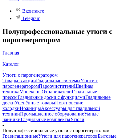
Вконтакте
Telegram
Полупрофессиональные утюги с
парогенератором
Главная
-
Каталог
-
Утюги с парогенератором
Товары в акции
Гладильные системы
Утюги с
парогенератором
Пароочистители
Швейная
техника
Манекены
Отпариватели
Гладильные
прессы
Гладильные доски с функциями
Гладильные
доски
Уценённые товары
Портновские
колодки
Ножницы
Аксессуары для гладильной
техники
Промышленное оборудование
Умные
чайники
Гладильные комплекты
Утюги
-
Полупрофессиональные утюги с парогенератором
Гравитационные
Утюги для парогенераторов
Бытовые