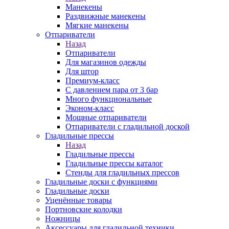
Манекены
Раздвижные манекены
Мягкие манекены
Отпариватели
Назад
Отпариватели
Для магазинов одежды
Для штор
Премиум-класс
С давлением пара от 3 бар
Много функциональные
Эконом-класс
Мощные отпариватели
Отпариватели с гладильной доской
Гладильные прессы
Назад
Гладильные прессы
Гладильные прессы каталог
Стенды для гладильных прессов
Гладильные доски с функциями
Гладильные доски
Уценённые товары
Портновские колодки
Ножницы
Аксессуары для гладильной техники