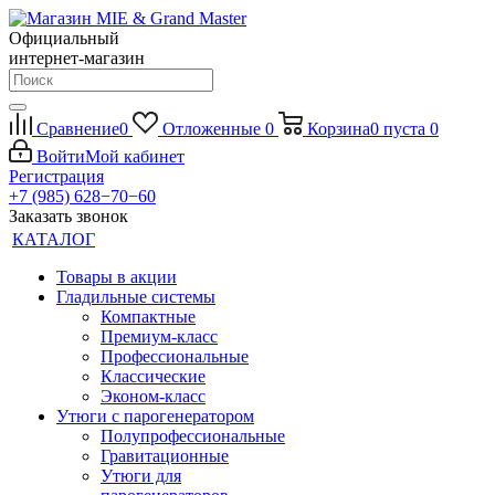
Официальный
интернет-магазин
Сравнение
0
Отложенные
0
Корзина
0
пуста
0
Войти
Мой кабинет
Регистрация
+7 (985) 628−70−60
Заказать звонок
КАТАЛОГ
Товары в акции
Гладильные системы
Компактные
Премиум-класс
Профессиональные
Классические
Эконом-класс
Утюги с парогенератором
Полупрофессиональные
Гравитационные
Утюги для