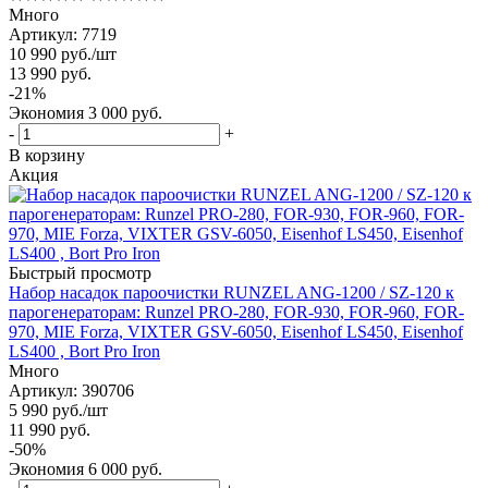
Много
Артикул: 7719
10 990
руб.
/шт
13 990
руб.
-
21
%
Экономия
3 000
руб.
-
+
В корзину
Акция
Быстрый просмотр
Набор насадок пароочистки RUNZEL ANG-1200 / SZ-120 к
парогенераторам: Runzel PRO-280, FOR-930, FOR-960, FOR-
970, MIE Forza, VIXTER GSV-6050, Eisenhof LS450, Eisenhof
LS400 , Bort Pro Iron
Много
Артикул: 390706
5 990
руб.
/шт
11 990
руб.
-
50
%
Экономия
6 000
руб.