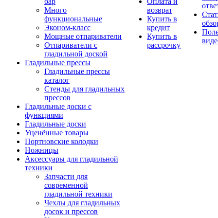
бар
Оплата и
отве
Много
возврат
Стат
функциональные
Купить в
обзо
Эконом-класс
кредит
Пол
Мощные отпариватели
Купить в
виде
Отпариватели с
рассрочку
гладильной доской
Гладильные прессы
Гладильные прессы
каталог
Стенды для гладильных
прессов
Гладильные доски с
функциями
Гладильные доски
Уценённые товары
Портновские колодки
Ножницы
Аксессуары для гладильной
техники
Запчасти для
современной
гладильной техники
Чехлы для гладильных
досок и прессов