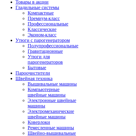
Товары в акции
Гладильные системы
Компактные
Премиум-класс
Профессиональные
Классические
Эконом-класс
Утюги с парогенератором
Полупрофессиональные
Гравитационные
Утюги для
парогенераторов
Бытовые
Пароочистители
Швейная техника
Вышивальные машины
Компьютерные
швейные машины
Электронные швейные
машины
Электромеханические
швейные машины
Коверлоки
Ремесленные машины
Швейно-вышивальные