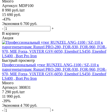
Много
Артикул: MDP100
8 990
руб.
/шт
15 690
руб.
-
43
%
Экономия
6 700
руб.
-
+
В корзину
Акция
Быстрый просмотр
Профессиональный утюг RUNZEL ANG-1100 / SZ-110 к
парогенераторам: Runzel PRO-280, FOR-930, FOR-960, FOR-
970, MIE Forza, VIXTER GSV-6050, Eisenhof LS450, Eisenhof
LS400 , Bort Pro Iron
Много
Артикул: 380831
7 290
руб.
/шт
11 990
руб.
-
39
%
Экономия
4 700
руб.
-
+