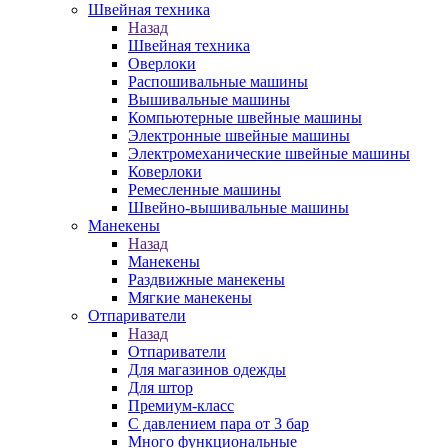
Швейная техника
Назад
Швейная техника
Оверлоки
Распошивальные машины
Вышивальные машины
Компьютерные швейные машины
Электронные швейные машины
Электромеханические швейные машины
Коверлоки
Ремесленные машины
Швейно-вышивальные машины
Манекены
Назад
Манекены
Раздвижные манекены
Мягкие манекены
Отпариватели
Назад
Отпариватели
Для магазинов одежды
Для штор
Премиум-класс
С давлением пара от 3 бар
Много функциональные