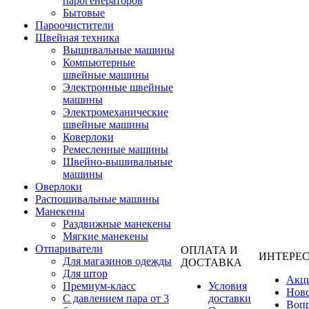
парогенераторов
Бытовые
Пароочистители
Швейная техника
Вышивальные машины
Компьютерные
швейные машины
Электронные швейные
машины
Электромеханические
швейные машины
Коверлоки
Ремесленные машины
Швейно-вышивальные
машины
Оверлоки
Распошивальные машины
Манекены
Раздвижные манекены
Мягкие манекены
Отпариватели
ОПЛАТА И
ИНТЕРЕ
Для магазинов одежды
ДОСТАВКА
Для штор
Акц
Премиум-класс
Условия
Нов
С давлением пара от 3
доставки
Вопр