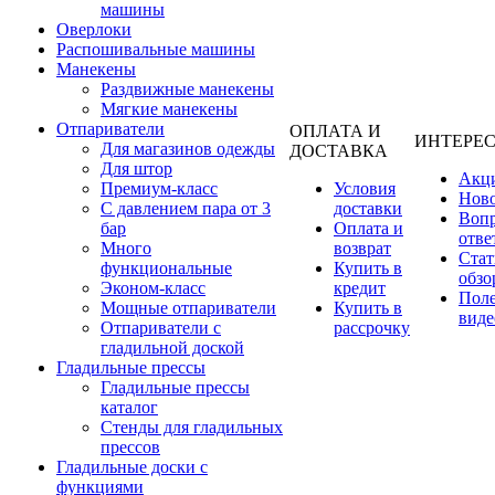
машины
Оверлоки
Распошивальные машины
Манекены
Раздвижные манекены
Мягкие манекены
Отпариватели
ОПЛАТА И
ИНТЕРЕ
Для магазинов одежды
ДОСТАВКА
Для штор
Акц
Премиум-класс
Условия
Нов
С давлением пара от 3
доставки
Вопр
бар
Оплата и
отве
Много
возврат
Стат
функциональные
Купить в
обзо
Эконом-класс
кредит
Пол
Мощные отпариватели
Купить в
виде
Отпариватели с
рассрочку
гладильной доской
Гладильные прессы
Гладильные прессы
каталог
Стенды для гладильных
прессов
Гладильные доски с
функциями