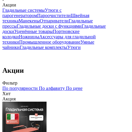
Акции
Гладильные системы
Утюги с
парогенератором
Пароочистители
Швейная
техника
Манекены
Отпариватели
Гладильные
прессы
Гладильные доски с функциями
Гладильные
доски
Уценённые товары
Портновские
колодки
Ножницы
Аксессуары для гладильной
техники
Промышленное оборудование
Умные
чайники
Гладильные комплекты
Утюги
Акции
Фильтр
По популярности
По алфавиту
По цене
Хит
Акция