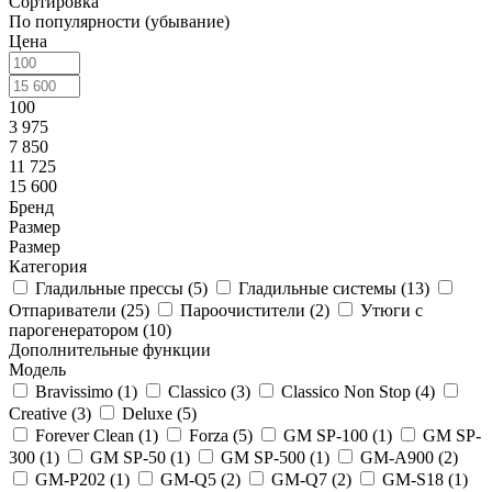
Сортировка
По популярности (убывание)
Цена
100
3 975
7 850
11 725
15 600
Бренд
Размер
Размер
Категория
Гладильные прессы (
5
)
Гладильные системы (
13
)
Отпариватели (
25
)
Пароочистители (
2
)
Утюги с
парогенератором (
10
)
Дополнительные функции
Модель
Bravissimo (
1
)
Classico (
3
)
Classico Non Stop (
4
)
Creative (
3
)
Deluxe (
5
)
Forever Clean (
1
)
Forza (
5
)
GM SP-100 (
1
)
GM SP-
300 (
1
)
GM SP-50 (
1
)
GM SP-500 (
1
)
GM-A900 (
2
)
GM-P202 (
1
)
GM-Q5 (
2
)
GM-Q7 (
2
)
GM-S18 (
1
)