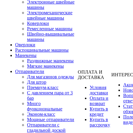
Электронные швейные
машины
Электромеханические
швейные машины
Коверлоки
Ремесленные машины
Швейно-вышивальные
машины
Оверлоки
Распошивальные машины
Манекены
Раздвижные манекены
Мягкие манекены
Отпариватели
ОПЛАТА И
ИНТЕРЕ
Для магазинов одежды
ДОСТАВКА
Для штор
Акц
Премиум-класс
Условия
Нов
С давлением пара от 3
доставки
Вопр
бар
Оплата и
отве
Много
возврат
Стат
функциональные
Купить в
обзо
Эконом-класс
кредит
Пол
Мощные отпариватели
Купить в
виде
Отпариватели с
рассрочку
гладильной доской