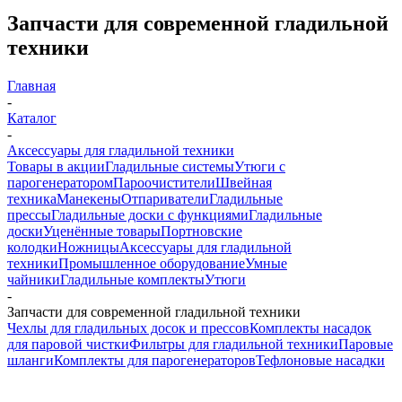
Запчасти для современной гладильной
техники
Главная
-
Каталог
-
Аксессуары для гладильной техники
Товары в акции
Гладильные системы
Утюги с
парогенератором
Пароочистители
Швейная
техника
Манекены
Отпариватели
Гладильные
прессы
Гладильные доски с функциями
Гладильные
доски
Уценённые товары
Портновские
колодки
Ножницы
Аксессуары для гладильной
техники
Промышленное оборудование
Умные
чайники
Гладильные комплекты
Утюги
-
Запчасти для современной гладильной техники
Чехлы для гладильных досок и прессов
Комплекты насадок
для паровой чистки
Фильтры для гладильной техники
Паровые
шланги
Комплекты для парогенераторов
Тефлоновые насадки