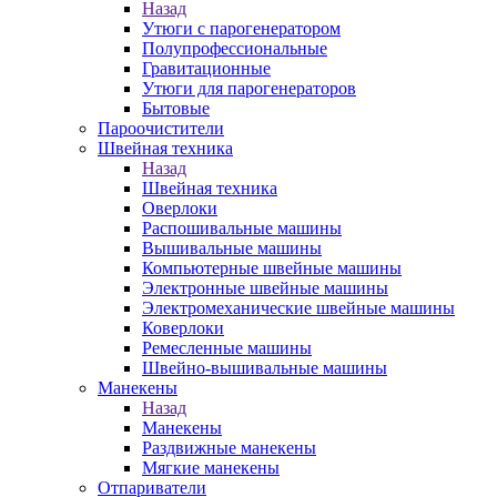
Назад
Утюги с парогенератором
Полупрофессиональные
Гравитационные
Утюги для парогенераторов
Бытовые
Пароочистители
Швейная техника
Назад
Швейная техника
Оверлоки
Распошивальные машины
Вышивальные машины
Компьютерные швейные машины
Электронные швейные машины
Электромеханические швейные машины
Коверлоки
Ремесленные машины
Швейно-вышивальные машины
Манекены
Назад
Манекены
Раздвижные манекены
Мягкие манекены
Отпариватели