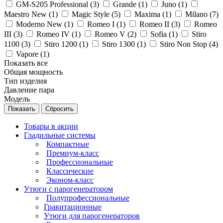
GM-S205 Professional (
3
)
Grande (
1
)
Juno (
1
)
Maestro New (
1
)
Magic Style (
5
)
Maxima (
1
)
Milano (
7
)
Moderno New (
1
)
Romeo I (
1
)
Romeo II (
3
)
Romeo
III (
3
)
Romeo IV (
1
)
Romeo V (
2
)
Sofia (
1
)
Stiro
1100 (
3
)
Stiro 1200 (
1
)
Stiro 1300 (
1
)
Stiro Non Stop (
4
)
Vapore (
1
)
Показать все
Общая мощность
Тип изделия
Давление пара
Модель
Сбросить
Товары в акции
Гладильные системы
Компактные
Премиум-класс
Профессиональные
Классические
Эконом-класс
Утюги с парогенератором
Полупрофессиональные
Гравитационные
Утюги для парогенераторов