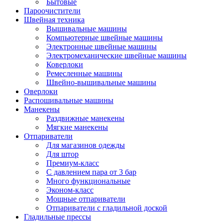
Бытовые
Пароочистители
Швейная техника
Вышивальные машины
Компьютерные швейные машины
Электронные швейные машины
Электромеханические швейные машины
Коверлоки
Ремесленные машины
Швейно-вышивальные машины
Оверлоки
Распошивальные машины
Манекены
Раздвижные манекены
Мягкие манекены
Отпариватели
Для магазинов одежды
Для штор
Премиум-класс
С давлением пара от 3 бар
Много функциональные
Эконом-класс
Мощные отпариватели
Отпариватели с гладильной доской
Гладильные прессы