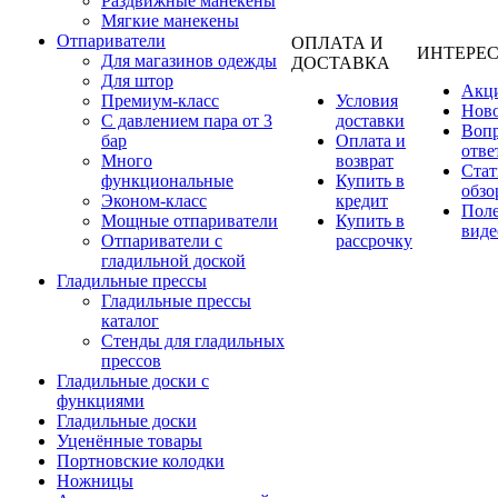
Раздвижные манекены
Мягкие манекены
Отпариватели
ОПЛАТА И
ИНТЕРЕ
Для магазинов одежды
ДОСТАВКА
Для штор
Акц
Премиум-класс
Условия
Нов
С давлением пара от 3
доставки
Вопр
бар
Оплата и
отве
Много
возврат
Стат
функциональные
Купить в
обзо
Эконом-класс
кредит
Пол
Мощные отпариватели
Купить в
виде
Отпариватели с
рассрочку
гладильной доской
Гладильные прессы
Гладильные прессы
каталог
Стенды для гладильных
прессов
Гладильные доски с
функциями
Гладильные доски
Уценённые товары
Портновские колодки
Ножницы