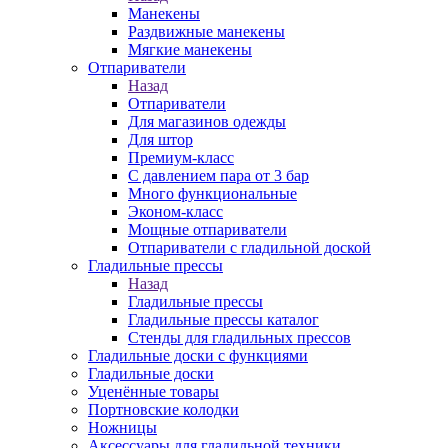
Манекены
Раздвижные манекены
Мягкие манекены
Отпариватели
Назад
Отпариватели
Для магазинов одежды
Для штор
Премиум-класс
С давлением пара от 3 бар
Много функциональные
Эконом-класс
Мощные отпариватели
Отпариватели с гладильной доской
Гладильные прессы
Назад
Гладильные прессы
Гладильные прессы каталог
Стенды для гладильных прессов
Гладильные доски с функциями
Гладильные доски
Уценённые товары
Портновские колодки
Ножницы
Аксессуары для гладильной техники