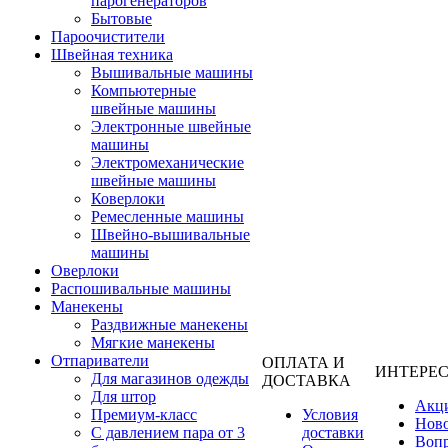
парогенераторов
Бытовые
Пароочистители
Швейная техника
Вышивальные машины
Компьютерные
швейные машины
Электронные швейные
машины
Электромеханические
швейные машины
Коверлоки
Ремесленные машины
Швейно-вышивальные
машины
Оверлоки
Распошивальные машины
Манекены
Раздвижные манекены
Мягкие манекены
Отпариватели
ОПЛАТА И
ИНТЕРЕ
Для магазинов одежды
ДОСТАВКА
Для штор
Акц
Премиум-класс
Условия
Нов
С давлением пара от 3
доставки
Вопр