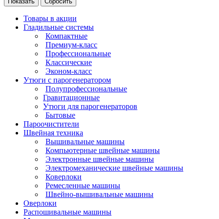
Сбросить
Товары в акции
Гладильные системы
Компактные
Премиум-класс
Профессиональные
Классические
Эконом-класс
Утюги с парогенератором
Полупрофессиональные
Гравитационные
Утюги для парогенераторов
Бытовые
Пароочистители
Швейная техника
Вышивальные машины
Компьютерные швейные машины
Электронные швейные машины
Электромеханические швейные машины
Коверлоки
Ремесленные машины
Швейно-вышивальные машины
Оверлоки
Распошивальные машины