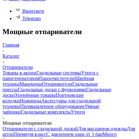
Вконтакте
Telegram
Мощные отпариватели
Главная
-
Каталог
-
Отпариватели
Товары в акции
Гладильные системы
Утюги с
парогенератором
Пароочистители
Швейная
техника
Манекены
Отпариватели
Гладильные
прессы
Гладильные доски с функциями
Гладильные
доски
Уценённые товары
Портновские
колодки
Ножницы
Аксессуары для гладильной
техники
Промышленное оборудование
Умные
чайники
Гладильные комплекты
Утюги
-
Мощные отпариватели
Отпариватели с гладильной доской
Для магазинов одежды
Для
штор
Премиум-класс
С давлением пара от 3 бар
Много