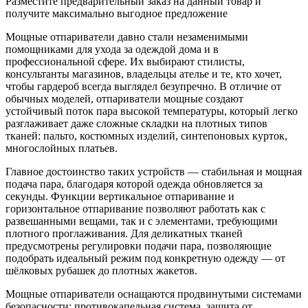
Разместите предварительный заказ на данный товар и
получите максимально выгодное предложение
Мощные отпариватели давно стали незаменимыми
помощниками для ухода за одеждой дома и в
профессиональной сфере. Их выбирают стилисты,
консультанты магазинов, владельцы ателье и те, кто хочет,
чтобы гардероб всегда выглядел безупречно. В отличие от
обычных моделей, отпариватели мощные создают
устойчивый поток пара высокой температуры, который легко
разглаживает даже сложные складки на плотных типов
тканей: пальто, костюмных изделий, синтепоновых курток,
многослойных платьев.
Главное достоинство таких устройств — стабильная и мощная
подача пара, благодаря которой одежда обновляется за
секунды. Функции вертикальное отпаривание и
горизонтальное отпаривание позволяют работать как с
развешанными вещами, так и с элементами, требующими
плотного проглаживания. Для деликатных тканей
предусмотрены регулировки подачи пара, позволяющие
подобрать идеальный режим под конкретную одежду — от
шёлковых рубашек до плотных жакетов.
Мощные отпариватели оснащаются продвинутыми системами
безопасности: противокапельная система, защита от