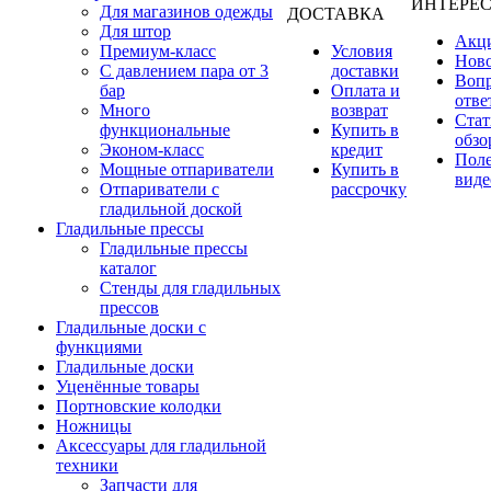
ИНТЕРЕ
Для магазинов одежды
ДОСТАВКА
Для штор
Акц
Премиум-класс
Условия
Нов
С давлением пара от 3
доставки
Вопр
бар
Оплата и
отве
Много
возврат
Стат
функциональные
Купить в
обзо
Эконом-класс
кредит
Пол
Мощные отпариватели
Купить в
виде
Отпариватели с
рассрочку
гладильной доской
Гладильные прессы
Гладильные прессы
каталог
Стенды для гладильных
прессов
Гладильные доски с
функциями
Гладильные доски
Уценённые товары
Портновские колодки
Ножницы
Аксессуары для гладильной
техники
Запчасти для