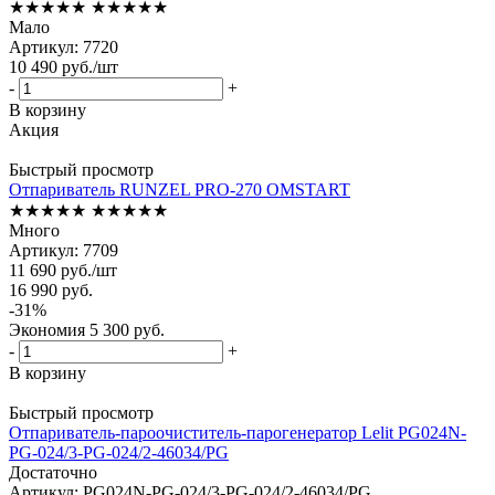
★★★★★
★★★★★
Мало
Артикул: 7720
10 490
руб.
/шт
-
+
В корзину
Акция
Быстрый просмотр
Отпариватель RUNZEL PRO-270 OMSTART
★★★★★
★★★★★
Много
Артикул: 7709
11 690
руб.
/шт
16 990
руб.
-
31
%
Экономия
5 300
руб.
-
+
В корзину
Быстрый просмотр
Отпариватель-пароочиститель-парогенератор Lelit PG024N-
PG-024/3-PG-024/2-46034/PG
Достаточно
Артикул: PG024N-PG-024/3-PG-024/2-46034/PG