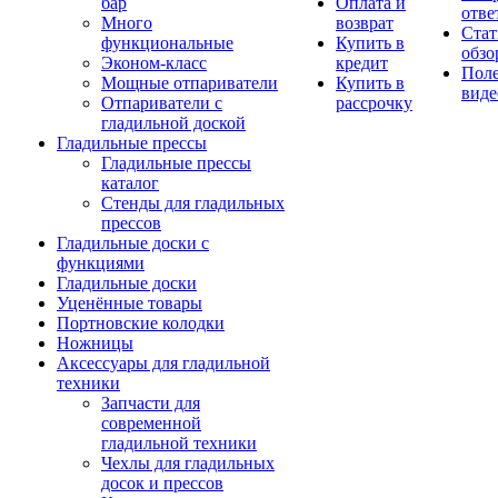
бар
Оплата и
отве
Много
возврат
Стат
функциональные
Купить в
обзо
Эконом-класс
кредит
Пол
Мощные отпариватели
Купить в
виде
Отпариватели с
рассрочку
гладильной доской
Гладильные прессы
Гладильные прессы
каталог
Стенды для гладильных
прессов
Гладильные доски с
функциями
Гладильные доски
Уценённые товары
Портновские колодки
Ножницы
Аксессуары для гладильной
техники
Запчасти для
современной
гладильной техники
Чехлы для гладильных
досок и прессов