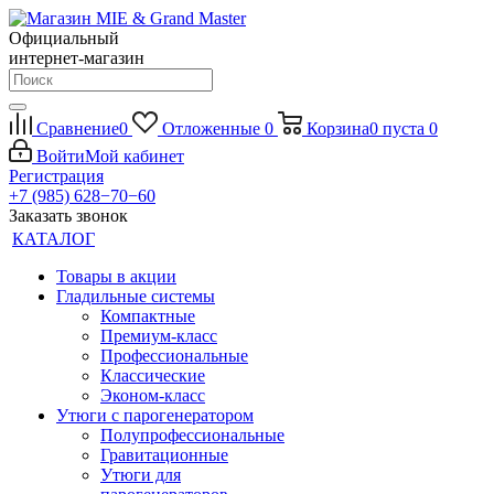
Официальный
интернет-магазин
Сравнение
0
Отложенные
0
Корзина
0
пуста
0
Войти
Мой кабинет
Регистрация
+7 (985) 628−70−60
Заказать звонок
КАТАЛОГ
Товары в акции
Гладильные системы
Компактные
Премиум-класс
Профессиональные
Классические
Эконом-класс
Утюги с парогенератором
Полупрофессиональные
Гравитационные
Утюги для