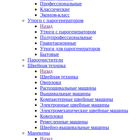
Профессиональные
Классические
Эконом-класс
Утюги с парогенератором
Назад
Утюги с парогенератором
Полупрофессиональные
Гравитационные
Утюги для парогенераторов
Бытовые
Пароочистители
Швейная техника
Назад
Швейная техника
Оверлоки
Распошивальные машины
Вышивальные машины
Компьютерные швейные машины
Электронные швейные машины
Электромеханические швейные машины
Коверлоки
Ремесленные машины
Швейно-вышивальные машины
Манекены
Назад