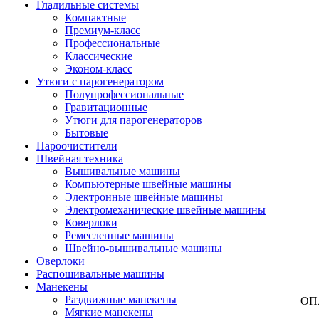
Гладильные системы
Компактные
Премиум-класс
Профессиональные
Классические
Эконом-класс
Утюги с парогенератором
Полупрофессиональные
Гравитационные
Утюги для парогенераторов
Бытовые
Пароочистители
Швейная техника
Вышивальные машины
Компьютерные швейные машины
Электронные швейные машины
Электромеханические швейные машины
Коверлоки
Ремесленные машины
Швейно-вышивальные машины
Оверлоки
Распошивальные машины
Манекены
Раздвижные манекены
ОП
Мягкие манекены