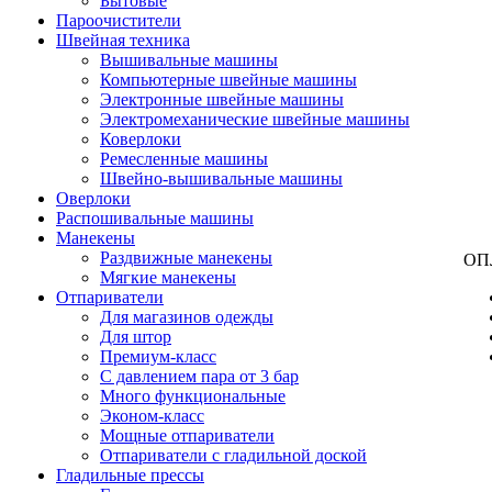
Бытовые
Пароочистители
Швейная техника
Вышивальные машины
Компьютерные швейные машины
Электронные швейные машины
Электромеханические швейные машины
Коверлоки
Ремесленные машины
Швейно-вышивальные машины
Оверлоки
Распошивальные машины
Манекены
Раздвижные манекены
ОП
Мягкие манекены
Отпариватели
Для магазинов одежды
Для штор
Премиум-класс
С давлением пара от 3 бар
Много функциональные
Эконом-класс
Мощные отпариватели
Отпариватели с гладильной доской
Гладильные прессы