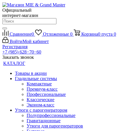
Официальный
интернет-магазин
Сравнение
0
Отложенные
0
Корзина
0
пуста
0
Войти
Мой кабинет
Регистрация
+7 (985) 628−70−60
Заказать звонок
КАТАЛОГ
Товары в акции
Гладильные системы
Компактные
Премиум-класс
Профессиональные
Классические
Эконом-класс
Утюги с парогенератором
Полупрофессиональные
Гравитационные
Утюги для парогенераторов