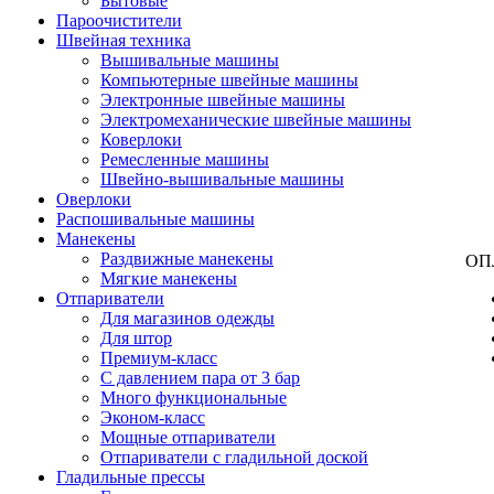
Бытовые
Пароочистители
Швейная техника
Вышивальные машины
Компьютерные швейные машины
Электронные швейные машины
Электромеханические швейные машины
Коверлоки
Ремесленные машины
Швейно-вышивальные машины
Оверлоки
Распошивальные машины
Манекены
Раздвижные манекены
ОП
Мягкие манекены
Отпариватели
Для магазинов одежды
Для штор
Премиум-класс
С давлением пара от 3 бар
Много функциональные
Эконом-класс
Мощные отпариватели
Отпариватели с гладильной доской
Гладильные прессы