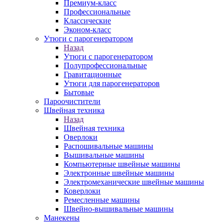
Премиум-класс
Профессиональные
Классические
Эконом-класс
Утюги с парогенератором
Назад
Утюги с парогенератором
Полупрофессиональные
Гравитационные
Утюги для парогенераторов
Бытовые
Пароочистители
Швейная техника
Назад
Швейная техника
Оверлоки
Распошивальные машины
Вышивальные машины
Компьютерные швейные машины
Электронные швейные машины
Электромеханические швейные машины
Коверлоки
Ремесленные машины
Швейно-вышивальные машины
Манекены