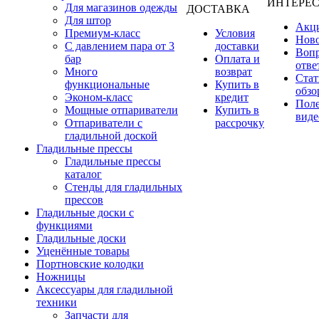
ИНТЕРЕ
Для магазинов одежды
ДОСТАВКА
Для штор
Акц
Премиум-класс
Условия
Нов
С давлением пара от 3
доставки
Вопр
бар
Оплата и
отве
Много
возврат
Стат
функциональные
Купить в
обзо
Эконом-класс
кредит
Пол
Мощные отпариватели
Купить в
виде
Отпариватели с
рассрочку
гладильной доской
Гладильные прессы
Гладильные прессы
каталог
Стенды для гладильных
прессов
Гладильные доски с
функциями
Гладильные доски
Уценённые товары
Портновские колодки
Ножницы
Аксессуары для гладильной
техники
Запчасти для