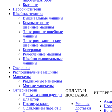
парогенераторов
Бытовые
Пароочистители
Швейная техника
Вышивальные машины
Компьютерные
швейные машины
Электронные швейные
машины
Электромеханические
швейные машины
Коверлоки
Ремесленные машины
Швейно-вышивальные
машины
Оверлоки
Распошивальные машины
Манекены
Раздвижные манекены
Мягкие манекены
Отпариватели
ОПЛАТА И
ИНТЕРЕ
Для магазинов одежды
ДОСТАВКА
Для штор
Акц
Премиум-класс
Условия
Нов
С давлением пара от 3
доставки
Вопр