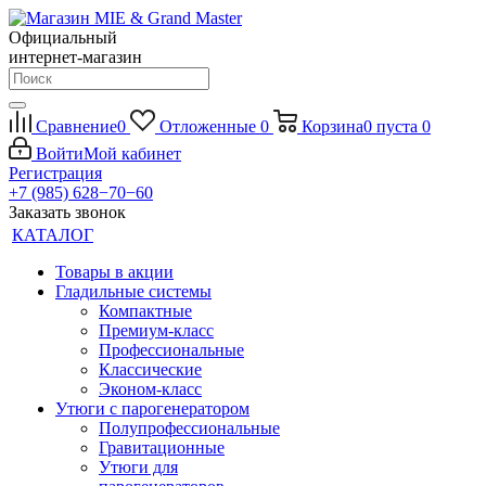
Официальный
интернет-магазин
Сравнение
0
Отложенные
0
Корзина
0
пуста
0
Войти
Мой кабинет
Регистрация
+7 (985) 628−70−60
Заказать звонок
КАТАЛОГ
Товары в акции
Гладильные системы
Компактные
Премиум-класс
Профессиональные
Классические
Эконом-класс
Утюги с парогенератором
Полупрофессиональные
Гравитационные
Утюги для