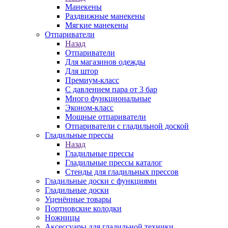
Манекены
Раздвижные манекены
Мягкие манекены
Отпариватели
Назад
Отпариватели
Для магазинов одежды
Для штор
Премиум-класс
С давлением пара от 3 бар
Много функциональные
Эконом-класс
Мощные отпариватели
Отпариватели с гладильной доской
Гладильные прессы
Назад
Гладильные прессы
Гладильные прессы каталог
Стенды для гладильных прессов
Гладильные доски с функциями
Гладильные доски
Уценённые товары
Портновские колодки
Ножницы
Аксессуары для гладильной техники