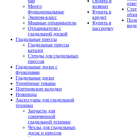
бар
Оплата и
отве
Много
возврат
Стат
функциональные
Купить в
обзо
Эконом-класс
кредит
Пол
Мощные отпариватели
Купить в
виде
Отпариватели с
рассрочку
гладильной доской
Гладильные прессы
Гладильные прессы
каталог
Стенды для гладильных
прессов
Гладильные доски с
функциями
Гладильные доски
Уценённые товары
Портновские колодки
Ножницы
Аксессуары для гладильной
техники
Запчасти для
современной
гладильной техники
Чехлы для гладильных
досок и прессов