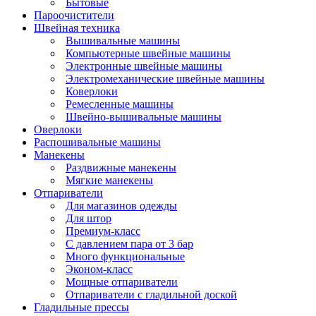
Бытовые
Пароочистители
Швейная техника
Вышивальные машины
Компьютерные швейные машины
Электронные швейные машины
Электромеханические швейные машины
Коверлоки
Ремесленные машины
Швейно-вышивальные машины
Оверлоки
Распошивальные машины
Манекены
Раздвижные манекены
Мягкие манекены
Отпариватели
Для магазинов одежды
Для штор
Премиум-класс
С давлением пара от 3 бар
Много функциональные
Эконом-класс
Мощные отпариватели
Отпариватели с гладильной доской
Гладильные прессы