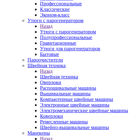
Профессиональные
Классические
Эконом-класс
Утюги с парогенератором
Назад
Утюги с парогенератором
Полупрофессиональные
Гравитационные
Утюги для парогенераторов
Бытовые
Пароочистители
Швейная техника
Назад
Швейная техника
Оверлоки
Распошивальные машины
Вышивальные машины
Компьютерные швейные машины
Электронные швейные машины
Электромеханические швейные машины
Коверлоки
Ремесленные машины
Швейно-вышивальные машины
Манекены
Назад