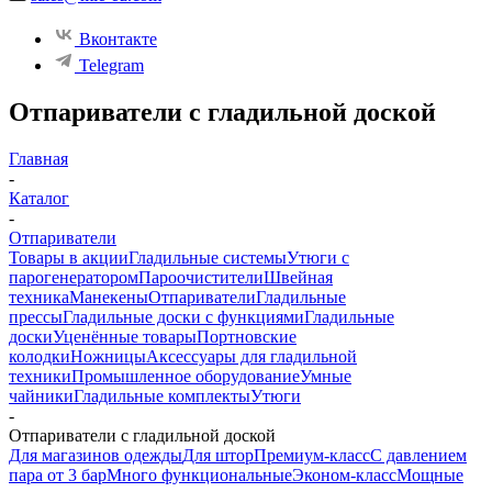
Вконтакте
Telegram
Отпариватели с гладильной доской
Главная
-
Каталог
-
Отпариватели
Товары в акции
Гладильные системы
Утюги с
парогенератором
Пароочистители
Швейная
техника
Манекены
Отпариватели
Гладильные
прессы
Гладильные доски с функциями
Гладильные
доски
Уценённые товары
Портновские
колодки
Ножницы
Аксессуары для гладильной
техники
Промышленное оборудование
Умные
чайники
Гладильные комплекты
Утюги
-
Отпариватели с гладильной доской
Для магазинов одежды
Для штор
Премиум-класс
С давлением
пара от 3 бар
Много функциональные
Эконом-класс
Мощные