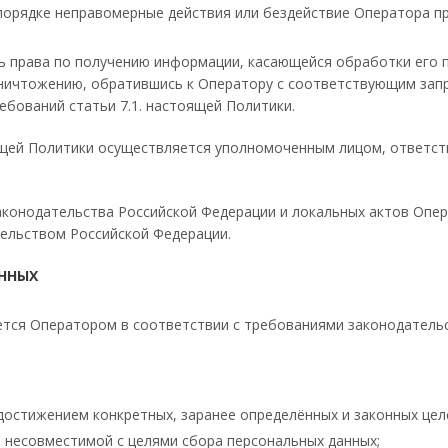
порядке неправомерные действия или бездействие Оператора пр
 права по получению информации, касающейся обработки его п
уничтожению, обратившись к Оператору с соответствующим зап
бований статьи 7.1. настоящей Политики.
оящей Политики осуществляется уполномоченным лицом, ответс
законодательства Российской Федерации и локальных актов Опе
тельством Российской Федерации.
ННЫХ
ется Оператором в соответствии с требованиями законодательс
остижением конкретных, заранее определённых и законных цел
 несовместимой с целями сбора персональных данных;