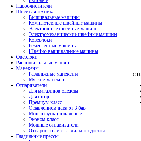
Бытовые
Пароочистители
Швейная техника
Вышивальные машины
Компьютерные швейные машины
Электронные швейные машины
Электромеханические швейные машины
Коверлоки
Ремесленные машины
Швейно-вышивальные машины
Оверлоки
Распошивальные машины
Манекены
Раздвижные манекены
ОП
Мягкие манекены
Отпариватели
Для магазинов одежды
Для штор
Премиум-класс
С давлением пара от 3 бар
Много функциональные
Эконом-класс
Мощные отпариватели
Отпариватели с гладильной доской
Гладильные прессы