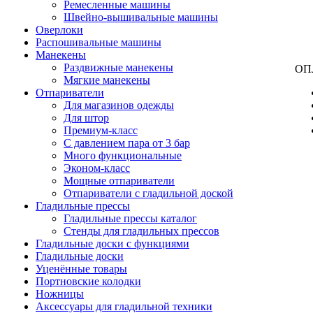
Ремесленные машины
Швейно-вышивальные машины
Оверлоки
Распошивальные машины
Манекены
Раздвижные манекены
ОП
Мягкие манекены
Отпариватели
Для магазинов одежды
Для штор
Премиум-класс
С давлением пара от 3 бар
Много функциональные
Эконом-класс
Мощные отпариватели
Отпариватели с гладильной доской
Гладильные прессы
Гладильные прессы каталог
Стенды для гладильных прессов
Гладильные доски с функциями
Гладильные доски
Уценённые товары
Портновские колодки
Ножницы
Аксессуары для гладильной техники