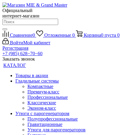
Официальный
интернет-магазин
Сравнение
0
Отложенные
0
Корзина
0
пуста
0
Войти
Мой кабинет
Регистрация
+7 (985) 628−70−60
Заказать звонок
КАТАЛОГ
Товары в акции
Гладильные системы
Компактные
Премиум-класс
Профессиональные
Классические
Эконом-класс
Утюги с парогенератором
Полупрофессиональные
Гравитационные
Утюги для парогенераторов