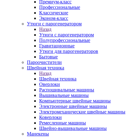
Премиум-класс
Профессиональные
Классические
Эконом-класс
Утюги с парогенератором
Назад
Утюги с парогенератором
Полупрофессиональные
Гравитационные
Утюги для парогенераторов
Бытовые
Пароочистители
Швейная техника
Назад
Швейная техника
Оверлоки
Распошивальные машины
Вышивальные машины
Компьютерные швейные машины
Электронные швейные машины
Электромеханические швейные машины
Коверлоки
Ремесленные машины
Швейно-вышивальные машины
Манекены