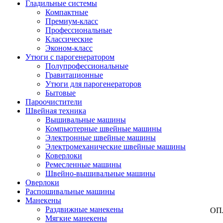
Гладильные системы
Компактные
Премиум-класс
Профессиональные
Классические
Эконом-класс
Утюги с парогенератором
Полупрофессиональные
Гравитационные
Утюги для парогенераторов
Бытовые
Пароочистители
Швейная техника
Вышивальные машины
Компьютерные швейные машины
Электронные швейные машины
Электромеханические швейные машины
Коверлоки
Ремесленные машины
Швейно-вышивальные машины
Оверлоки
Распошивальные машины
Манекены
Раздвижные манекены
ОП
Мягкие манекены