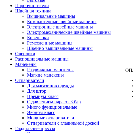
Бытовые
Пароочистители
Швейная техника
Вышивальные машины
Компьютерные швейные машины
Электронные швейные машины
Электромеханические швейные машины
Коверлоки
Ремесленные машины
Швейно-вышивальные машины
Оверлоки
Распошивальные машины
Манекены
Раздвижные манекены
ОП
Мягкие манекены
Отпариватели
Для магазинов одежды
Для штор
Премиум-класс
С давлением пара от 3 бар
Много функциональные
Эконом-класс
Мощные отпариватели
Отпариватели с гладильной доской
Гладильные прессы