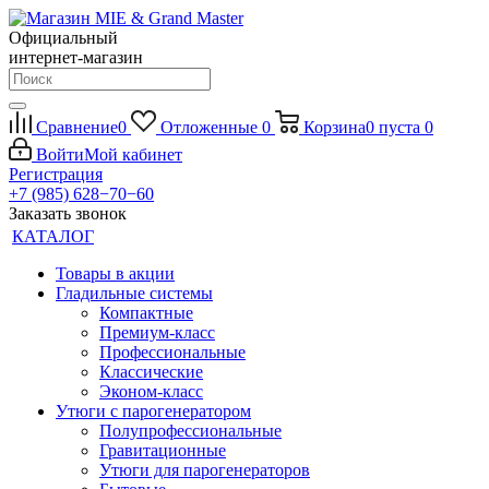
Официальный
интернет-магазин
Сравнение
0
Отложенные
0
Корзина
0
пуста
0
Войти
Мой кабинет
Регистрация
+7 (985) 628−70−60
Заказать звонок
КАТАЛОГ
Товары в акции
Гладильные системы
Компактные
Премиум-класс
Профессиональные
Классические
Эконом-класс
Утюги с парогенератором
Полупрофессиональные
Гравитационные
Утюги для парогенераторов