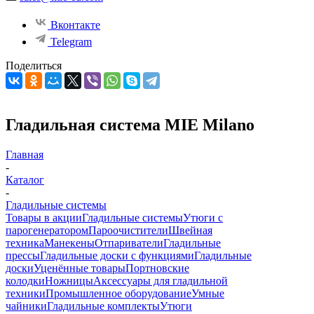
Вконтакте
Telegram
Поделиться
Гладильная система MIE Milano
Главная
-
Каталог
-
Гладильные системы
Товары в акции
Гладильные системы
Утюги с
парогенератором
Пароочистители
Швейная
техника
Манекены
Отпариватели
Гладильные
прессы
Гладильные доски с функциями
Гладильные
доски
Уценённые товары
Портновские
колодки
Ножницы
Аксессуары для гладильной
техники
Промышленное оборудование
Умные
чайники
Гладильные комплекты
Утюги