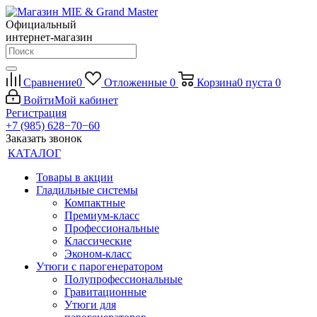
Официальный
интернет-магазин
Сравнение
0
Отложенные
0
Корзина
0
пуста
0
Войти
Мой кабинет
Регистрация
+7 (985) 628−70−60
Заказать звонок
КАТАЛОГ
Товары в акции
Гладильные системы
Компактные
Премиум-класс
Профессиональные
Классические
Эконом-класс
Утюги с парогенератором
Полупрофессиональные
Гравитационные
Утюги для