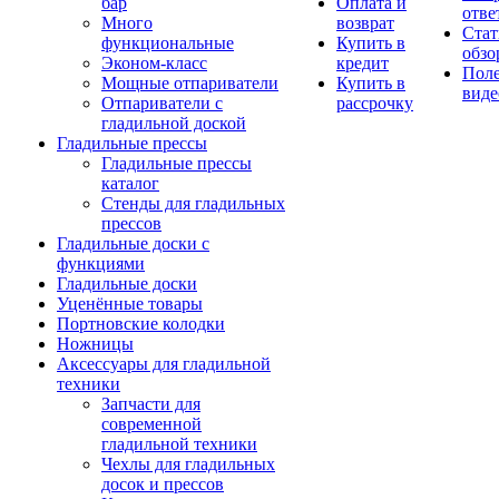
бар
Оплата и
отве
Много
возврат
Стат
функциональные
Купить в
обзо
Эконом-класс
кредит
Пол
Мощные отпариватели
Купить в
виде
Отпариватели с
рассрочку
гладильной доской
Гладильные прессы
Гладильные прессы
каталог
Стенды для гладильных
прессов
Гладильные доски с
функциями
Гладильные доски
Уценённые товары
Портновские колодки
Ножницы
Аксессуары для гладильной
техники
Запчасти для
современной
гладильной техники
Чехлы для гладильных
досок и прессов