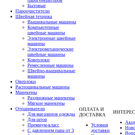
парогенераторов
Бытовые
Пароочистители
Швейная техника
Вышивальные машины
Компьютерные
швейные машины
Электронные швейные
машины
Электромеханические
швейные машины
Коверлоки
Ремесленные машины
Швейно-вышивальные
машины
Оверлоки
Распошивальные машины
Манекены
Раздвижные манекены
Мягкие манекены
Отпариватели
ОПЛАТА И
ИНТЕРЕ
Для магазинов одежды
ДОСТАВКА
Для штор
Акц
Премиум-класс
Условия
Нов
С давлением пара от 3
доставки
Вопр