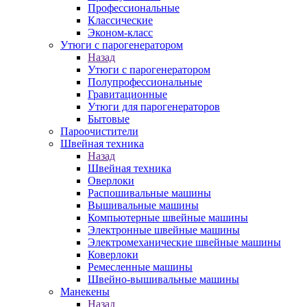
Профессиональные
Классические
Эконом-класс
Утюги с парогенератором
Назад
Утюги с парогенератором
Полупрофессиональные
Гравитационные
Утюги для парогенераторов
Бытовые
Пароочистители
Швейная техника
Назад
Швейная техника
Оверлоки
Распошивальные машины
Вышивальные машины
Компьютерные швейные машины
Электронные швейные машины
Электромеханические швейные машины
Коверлоки
Ремесленные машины
Швейно-вышивальные машины
Манекены
Назад