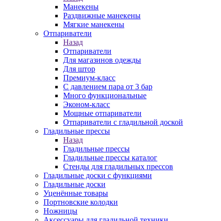
Манекены
Раздвижные манекены
Мягкие манекены
Отпариватели
Назад
Отпариватели
Для магазинов одежды
Для штор
Премиум-класс
С давлением пара от 3 бар
Много функциональные
Эконом-класс
Мощные отпариватели
Отпариватели с гладильной доской
Гладильные прессы
Назад
Гладильные прессы
Гладильные прессы каталог
Стенды для гладильных прессов
Гладильные доски с функциями
Гладильные доски
Уценённые товары
Портновские колодки
Ножницы
Аксессуары для гладильной техники