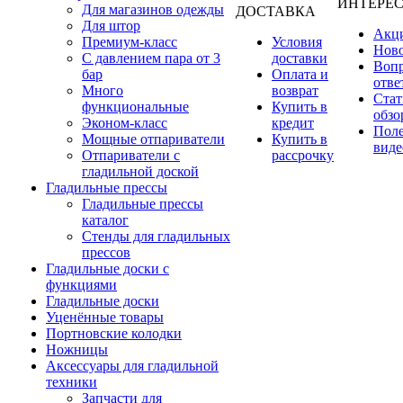
ИНТЕРЕ
Для магазинов одежды
ДОСТАВКА
Для штор
Акц
Премиум-класс
Условия
Нов
С давлением пара от 3
доставки
Вопр
бар
Оплата и
отве
Много
возврат
Стат
функциональные
Купить в
обзо
Эконом-класс
кредит
Пол
Мощные отпариватели
Купить в
виде
Отпариватели с
рассрочку
гладильной доской
Гладильные прессы
Гладильные прессы
каталог
Стенды для гладильных
прессов
Гладильные доски с
функциями
Гладильные доски
Уценённые товары
Портновские колодки
Ножницы
Аксессуары для гладильной
техники
Запчасти для