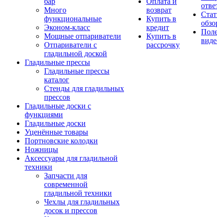
бар
Оплата и
отве
Много
возврат
Стат
функциональные
Купить в
обзо
Эконом-класс
кредит
Пол
Мощные отпариватели
Купить в
виде
Отпариватели с
рассрочку
гладильной доской
Гладильные прессы
Гладильные прессы
каталог
Стенды для гладильных
прессов
Гладильные доски с
функциями
Гладильные доски
Уценённые товары
Портновские колодки
Ножницы
Аксессуары для гладильной
техники
Запчасти для
современной
гладильной техники
Чехлы для гладильных
досок и прессов