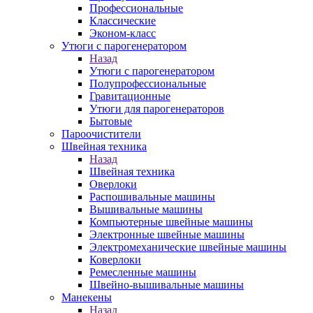
Профессиональные
Классические
Эконом-класс
Утюги с парогенератором
Назад
Утюги с парогенератором
Полупрофессиональные
Гравитационные
Утюги для парогенераторов
Бытовые
Пароочистители
Швейная техника
Назад
Швейная техника
Оверлоки
Распошивальные машины
Вышивальные машины
Компьютерные швейные машины
Электронные швейные машины
Электромеханические швейные машины
Коверлоки
Ремесленные машины
Швейно-вышивальные машины
Манекены
Назад