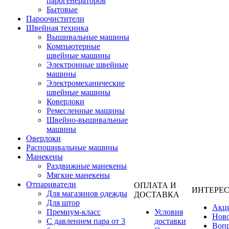
парогенераторов
Бытовые
Пароочистители
Швейная техника
Вышивальные машины
Компьютерные
швейные машины
Электронные швейные
машины
Электромеханические
швейные машины
Коверлоки
Ремесленные машины
Швейно-вышивальные
машины
Оверлоки
Распошивальные машины
Манекены
Раздвижные манекены
Мягкие манекены
Отпариватели
ОПЛАТА И
ИНТЕРЕ
Для магазинов одежды
ДОСТАВКА
Для штор
Акц
Премиум-класс
Условия
Нов
С давлением пара от 3
доставки
Вопр