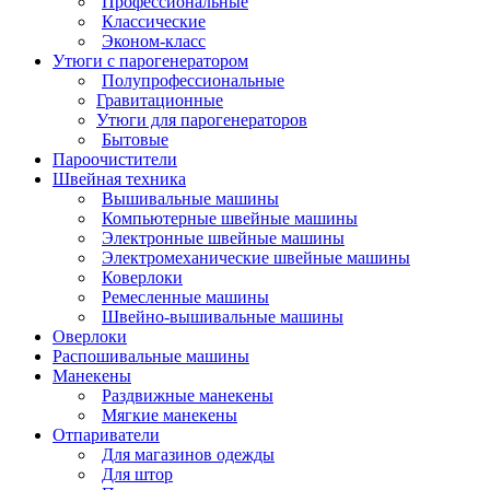
Профессиональные
Классические
Эконом-класс
Утюги с парогенератором
Полупрофессиональные
Гравитационные
Утюги для парогенераторов
Бытовые
Пароочистители
Швейная техника
Вышивальные машины
Компьютерные швейные машины
Электронные швейные машины
Электромеханические швейные машины
Коверлоки
Ремесленные машины
Швейно-вышивальные машины
Оверлоки
Распошивальные машины
Манекены
Раздвижные манекены
Мягкие манекены
Отпариватели
Для магазинов одежды
Для штор