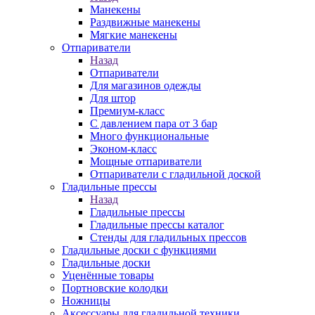
Манекены
Раздвижные манекены
Мягкие манекены
Отпариватели
Назад
Отпариватели
Для магазинов одежды
Для штор
Премиум-класс
С давлением пара от 3 бар
Много функциональные
Эконом-класс
Мощные отпариватели
Отпариватели с гладильной доской
Гладильные прессы
Назад
Гладильные прессы
Гладильные прессы каталог
Стенды для гладильных прессов
Гладильные доски с функциями
Гладильные доски
Уценённые товары
Портновские колодки
Ножницы
Аксессуары для гладильной техники