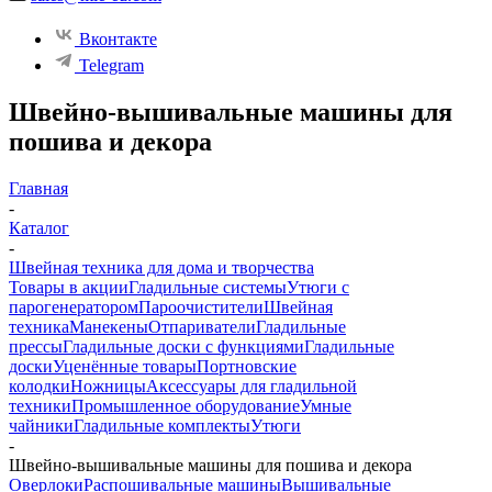
Вконтакте
Telegram
Швейно-вышивальные машины для
пошива и декора
Главная
-
Каталог
-
Швейная техника для дома и творчества
Товары в акции
Гладильные системы
Утюги с
парогенератором
Пароочистители
Швейная
техника
Манекены
Отпариватели
Гладильные
прессы
Гладильные доски с функциями
Гладильные
доски
Уценённые товары
Портновские
колодки
Ножницы
Аксессуары для гладильной
техники
Промышленное оборудование
Умные
чайники
Гладильные комплекты
Утюги
-
Швейно-вышивальные машины для пошива и декора
Оверлоки
Распошивальные машины
Вышивальные