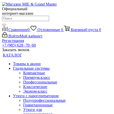
Официальный
интернет-магазин
Сравнение
0
Отложенные
0
Корзина
0
пуста
0
Войти
Мой кабинет
Регистрация
+7 (985) 628−70−60
Заказать звонок
КАТАЛОГ
Товары в акции
Гладильные системы
Компактные
Премиум-класс
Профессиональные
Классические
Эконом-класс
Утюги с парогенератором
Полупрофессиональные
Гравитационные
Утюги для