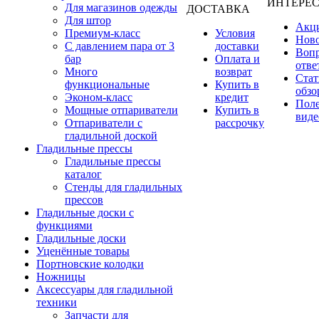
ИНТЕРЕ
Для магазинов одежды
ДОСТАВКА
Для штор
Акц
Премиум-класс
Условия
Нов
С давлением пара от 3
доставки
Вопр
бар
Оплата и
отве
Много
возврат
Стат
функциональные
Купить в
обзо
Эконом-класс
кредит
Пол
Мощные отпариватели
Купить в
виде
Отпариватели с
рассрочку
гладильной доской
Гладильные прессы
Гладильные прессы
каталог
Стенды для гладильных
прессов
Гладильные доски с
функциями
Гладильные доски
Уценённые товары
Портновские колодки
Ножницы
Аксессуары для гладильной
техники
Запчасти для