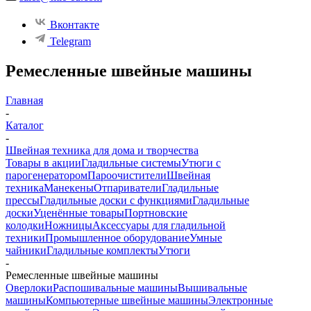
Вконтакте
Telegram
Ремесленные швейные машины
Главная
-
Каталог
-
Швейная техника для дома и творчества
Товары в акции
Гладильные системы
Утюги с
парогенератором
Пароочистители
Швейная
техника
Манекены
Отпариватели
Гладильные
прессы
Гладильные доски с функциями
Гладильные
доски
Уценённые товары
Портновские
колодки
Ножницы
Аксессуары для гладильной
техники
Промышленное оборудование
Умные
чайники
Гладильные комплекты
Утюги
-
Ремесленные швейные машины
Оверлоки
Распошивальные машины
Вышивальные
машины
Компьютерные швейные машины
Электронные