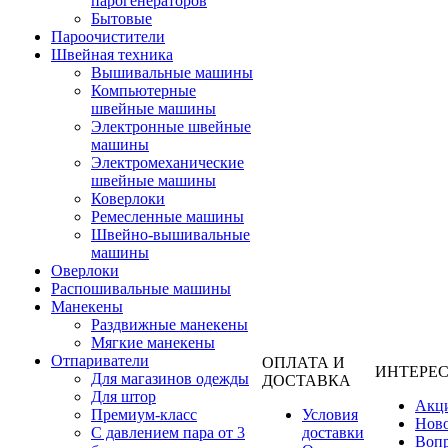
парогенераторов
Бытовые
Пароочистители
Швейная техника
Вышивальные машины
Компьютерные
швейные машины
Электронные швейные
машины
Электромеханические
швейные машины
Коверлоки
Ремесленные машины
Швейно-вышивальные
машины
Оверлоки
Распошивальные машины
Манекены
Раздвижные манекены
Мягкие манекены
Отпариватели
ОПЛАТА И
ИНТЕРЕ
Для магазинов одежды
ДОСТАВКА
Для штор
Акц
Премиум-класс
Условия
Нов
С давлением пара от 3
доставки
Вопр