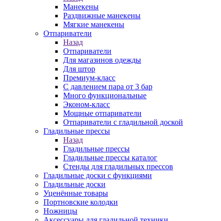
Манекены
Раздвижные манекены
Мягкие манекены
Отпариватели
Назад
Отпариватели
Для магазинов одежды
Для штор
Премиум-класс
С давлением пара от 3 бар
Много функциональные
Эконом-класс
Мощные отпариватели
Отпариватели с гладильной доской
Гладильные прессы
Назад
Гладильные прессы
Гладильные прессы каталог
Стенды для гладильных прессов
Гладильные доски с функциями
Гладильные доски
Уценённые товары
Портновские колодки
Ножницы
Аксессуары для гладильной техники