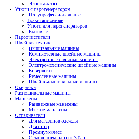
Эконом-класс
Утюги с парогенератором
Полупрофессиональные
Гравитационные
Утюги для парогенераторов
Бытовые
Пароочистители
Швейная техника
Вышивальные машины
Компьютерные швейные машины
Электронные швейные машины
Электромеханические швейные машины
Коверлоки
Ремесленные машины
Швейно-вышивальные машины
Оверлоки
Распошивальные машины
Манекены
Раздвижные манекены
Мягкие манекены
Отпариватели
Для магазинов одежды
Для штор
Премиум-класс
С давлением пара от 3 бар