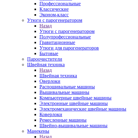
Профессиональные
Классические
Эконом-класс
Утюги с парогенератором
Назад
Утюги с парогенератором
Полупрофессиональные
Гравитационные
Утюги для парогенераторов
Бытовые
Пароочистители
Швейная техника
Назад
Швейная техника
Оверлоки
Распошивальные машины
Вышивальные машины
Компьютерные швейные машины
Электронные швейные машины
Электромеханические швейные машины
Коверлоки
Ремесленные машины
Швейно-вышивальные машины
Манекены
Назад