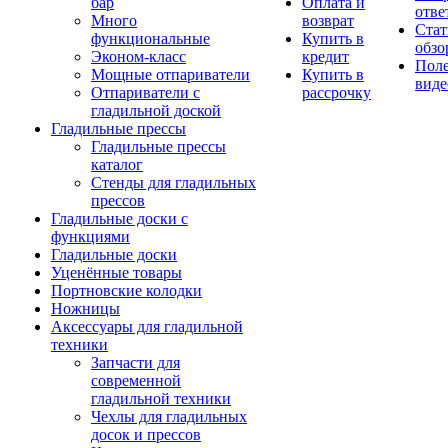
бар
Оплата и
отве
Много
возврат
Стат
функциональные
Купить в
обзо
Эконом-класс
кредит
Пол
Мощные отпариватели
Купить в
виде
Отпариватели с
рассрочку
гладильной доской
Гладильные прессы
Гладильные прессы
каталог
Стенды для гладильных
прессов
Гладильные доски с
функциями
Гладильные доски
Уценённые товары
Портновские колодки
Ножницы
Аксессуары для гладильной
техники
Запчасти для
современной
гладильной техники
Чехлы для гладильных
досок и прессов