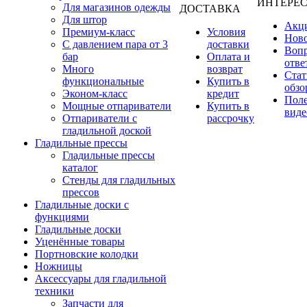
ИНТЕРЕ
Для магазинов одежды
ДОСТАВКА
Для штор
Акц
Премиум-класс
Условия
Нов
С давлением пара от 3
доставки
Вопр
бар
Оплата и
отве
Много
возврат
Стат
функциональные
Купить в
обзо
Эконом-класс
кредит
Пол
Мощные отпариватели
Купить в
виде
Отпариватели с
рассрочку
гладильной доской
Гладильные прессы
Гладильные прессы
каталог
Стенды для гладильных
прессов
Гладильные доски с
функциями
Гладильные доски
Уценённые товары
Портновские колодки
Ножницы
Аксессуары для гладильной
техники
Запчасти для