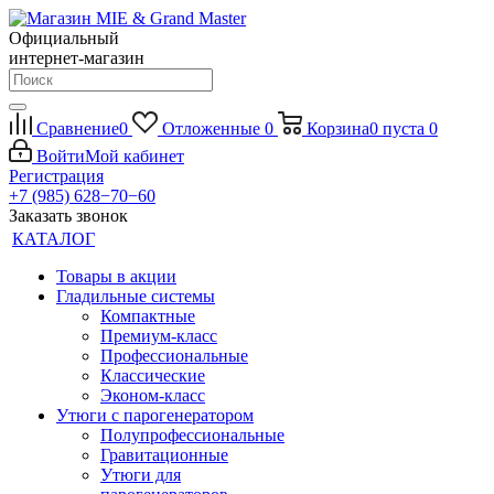
Официальный
интернет-магазин
Сравнение
0
Отложенные
0
Корзина
0
пуста
0
Войти
Мой кабинет
Регистрация
+7 (985) 628−70−60
Заказать звонок
КАТАЛОГ
Товары в акции
Гладильные системы
Компактные
Премиум-класс
Профессиональные
Классические
Эконом-класс
Утюги с парогенератором
Полупрофессиональные
Гравитационные
Утюги для