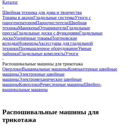
Каталог
-
Швейная техника для дома и творчества
Товары в акции
Гладильные системы
Утюги с
парогенератором
Пароочистители
Швейная
техника
Манекены
Отпариватели
Гладильные
прессы
Гладильные доски с функциями
Гладильные
доски
Уценённые товары
Портновские
колодки
Ножницы
Аксессуары для гладильной
техники
Промышленное оборудование
Умные
чайники
Гладильные комплекты
Утюги
-
Распошивальные машины для трикотажа
Оверлоки
Вышивальные машины
Компьютерные швейные
машины
Электронные швейные
машины
Электромеханические швейные
машины
Коверлоки
Ремесленные машины
Швейно-
вышивальные машины
Распошивальные машины для
трикотажа