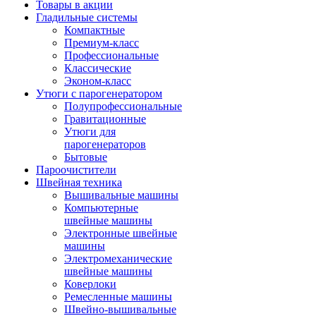
Товары в акции
Гладильные системы
Компактные
Премиум-класс
Профессиональные
Классические
Эконом-класс
Утюги с парогенератором
Полупрофессиональные
Гравитационные
Утюги для
парогенераторов
Бытовые
Пароочистители
Швейная техника
Вышивальные машины
Компьютерные
швейные машины
Электронные швейные
машины
Электромеханические
швейные машины
Коверлоки
Ремесленные машины
Швейно-вышивальные