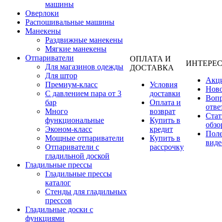
машины
Оверлоки
Распошивальные машины
Манекены
Раздвижные манекены
Мягкие манекены
Отпариватели
ОПЛАТА И
ИНТЕРЕ
Для магазинов одежды
ДОСТАВКА
Для штор
Акц
Премиум-класс
Условия
Нов
С давлением пара от 3
доставки
Вопр
бар
Оплата и
отве
Много
возврат
Стат
функциональные
Купить в
обзо
Эконом-класс
кредит
Пол
Мощные отпариватели
Купить в
виде
Отпариватели с
рассрочку
гладильной доской
Гладильные прессы
Гладильные прессы
каталог
Стенды для гладильных
прессов
Гладильные доски с
функциями