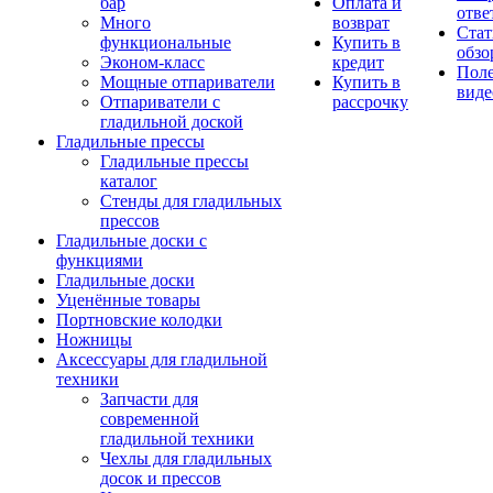
бар
Оплата и
отве
Много
возврат
Стат
функциональные
Купить в
обзо
Эконом-класс
кредит
Пол
Мощные отпариватели
Купить в
виде
Отпариватели с
рассрочку
гладильной доской
Гладильные прессы
Гладильные прессы
каталог
Стенды для гладильных
прессов
Гладильные доски с
функциями
Гладильные доски
Уценённые товары
Портновские колодки
Ножницы
Аксессуары для гладильной
техники
Запчасти для
современной
гладильной техники
Чехлы для гладильных
досок и прессов