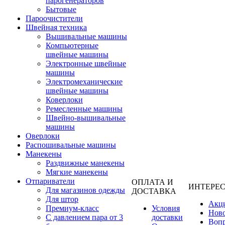
парогенераторов
Бытовые
Пароочистители
Швейная техника
Вышивальные машины
Компьютерные
швейные машины
Электронные швейные
машины
Электромеханические
швейные машины
Коверлоки
Ремесленные машины
Швейно-вышивальные
машины
Оверлоки
Распошивальные машины
Манекены
Раздвижные манекены
Мягкие манекены
Отпариватели
ОПЛАТА И
ИНТЕРЕ
Для магазинов одежды
ДОСТАВКА
Для штор
Акц
Премиум-класс
Условия
Нов
С давлением пара от 3
доставки
Вопр