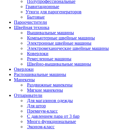
Полупрофессиональные
Гравитационные
Утюги для парогенераторов
Бытовые
Пароочистители
Швейная техника
Вышивальные машины
Компьютерные швейные машины
Электронные швейные машины
Электромеханические швейные машины
Коверлоки
Ремесленные машины
Швейно-вышивальные машины
Оверлоки
Распошивальные машины
Манекены
Раздвижные манекены
Мягкие манекены
Отпариватели
Для магазинов одежды
Для штор
Премиум-класс
С давлением пара от 3 бар
Много функциональные
Эконом-класс