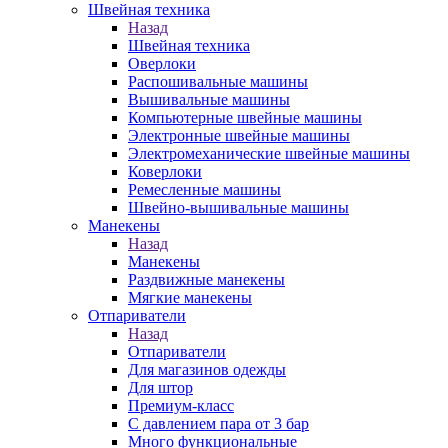
Швейная техника
Назад
Швейная техника
Оверлоки
Распошивальные машины
Вышивальные машины
Компьютерные швейные машины
Электронные швейные машины
Электромеханические швейные машины
Коверлоки
Ремесленные машины
Швейно-вышивальные машины
Манекены
Назад
Манекены
Раздвижные манекены
Мягкие манекены
Отпариватели
Назад
Отпариватели
Для магазинов одежды
Для штор
Премиум-класс
С давлением пара от 3 бар
Много функциональные