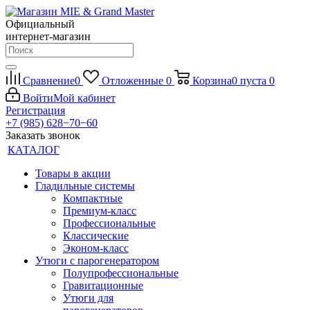
Официальный
интернет-магазин
Сравнение
0
Отложенные
0
Корзина
0
пуста
0
Войти
Мой кабинет
Регистрация
+7 (985) 628−70−60
Заказать звонок
КАТАЛОГ
Товары в акции
Гладильные системы
Компактные
Премиум-класс
Профессиональные
Классические
Эконом-класс
Утюги с парогенератором
Полупрофессиональные
Гравитационные
Утюги для