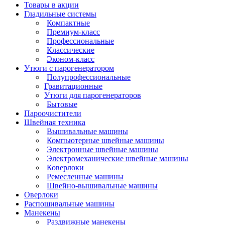
Товары в акции
Гладильные системы
Компактные
Премиум-класс
Профессиональные
Классические
Эконом-класс
Утюги с парогенератором
Полупрофессиональные
Гравитационные
Утюги для парогенераторов
Бытовые
Пароочистители
Швейная техника
Вышивальные машины
Компьютерные швейные машины
Электронные швейные машины
Электромеханические швейные машины
Коверлоки
Ремесленные машины
Швейно-вышивальные машины
Оверлоки
Распошивальные машины
Манекены
Раздвижные манекены