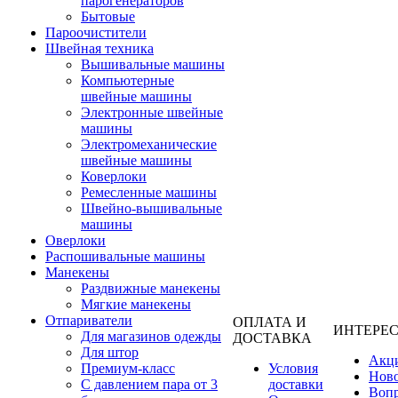
парогенераторов
Бытовые
Пароочистители
Швейная техника
Вышивальные машины
Компьютерные
швейные машины
Электронные швейные
машины
Электромеханические
швейные машины
Коверлоки
Ремесленные машины
Швейно-вышивальные
машины
Оверлоки
Распошивальные машины
Манекены
Раздвижные манекены
Мягкие манекены
Отпариватели
ОПЛАТА И
ИНТЕРЕ
Для магазинов одежды
ДОСТАВКА
Для штор
Акц
Премиум-класс
Условия
Нов
С давлением пара от 3
доставки
Вопр