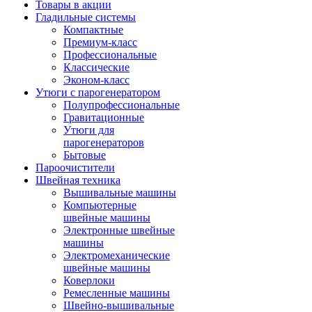
Товары в акции
Гладильные системы
Компактные
Премиум-класс
Профессиональные
Классические
Эконом-класс
Утюги с парогенератором
Полупрофессиональные
Гравитационные
Утюги для
парогенераторов
Бытовые
Пароочистители
Швейная техника
Вышивальные машины
Компьютерные
швейные машины
Электронные швейные
машины
Электромеханические
швейные машины
Коверлоки
Ремесленные машины
Швейно-вышивальные