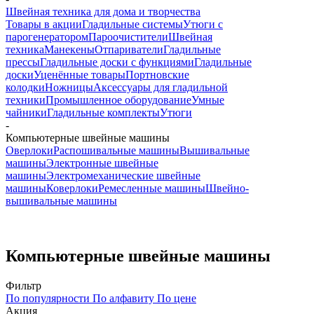
Швейная техника для дома и творчества
Товары в акции
Гладильные системы
Утюги с
парогенератором
Пароочистители
Швейная
техника
Манекены
Отпариватели
Гладильные
прессы
Гладильные доски с функциями
Гладильные
доски
Уценённые товары
Портновские
колодки
Ножницы
Аксессуары для гладильной
техники
Промышленное оборудование
Умные
чайники
Гладильные комплекты
Утюги
-
Компьютерные швейные машины
Оверлоки
Распошивальные машины
Вышивальные
машины
Электронные швейные
машины
Электромеханические швейные
машины
Коверлоки
Ремесленные машины
Швейно-
вышивальные машины
Компьютерные швейные машины
Фильтр
По популярности
По алфавиту
По цене
Акция