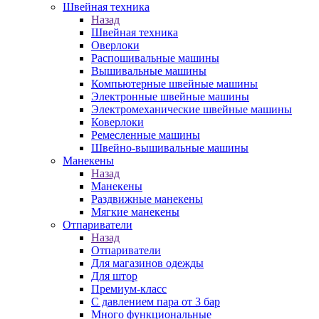
Швейная техника
Назад
Швейная техника
Оверлоки
Распошивальные машины
Вышивальные машины
Компьютерные швейные машины
Электронные швейные машины
Электромеханические швейные машины
Коверлоки
Ремесленные машины
Швейно-вышивальные машины
Манекены
Назад
Манекены
Раздвижные манекены
Мягкие манекены
Отпариватели
Назад
Отпариватели
Для магазинов одежды
Для штор
Премиум-класс
С давлением пара от 3 бар
Много функциональные