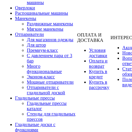
машины
Оверлоки
Распошивальные машины
Манекены
Раздвижные манекены
Мягкие манекены
Отпариватели
ОПЛАТА И
ИНТЕРЕ
Для магазинов одежды
ДОСТАВКА
Для штор
Акц
Премиум-класс
Условия
Нов
С давлением пара от 3
доставки
Вопр
бар
Оплата и
отве
Много
возврат
Стат
функциональные
Купить в
обзо
Эконом-класс
кредит
Пол
Мощные отпариватели
Купить в
виде
Отпариватели с
рассрочку
гладильной доской
Гладильные прессы
Гладильные прессы
каталог
Стенды для гладильных
прессов
Гладильные доски с
функциями