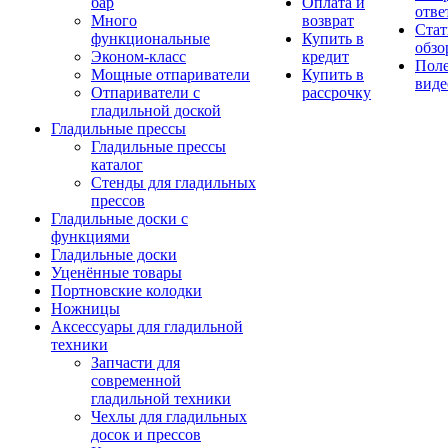
бар
Оплата и
отве
Много
возврат
Стат
функциональные
Купить в
обзо
Эконом-класс
кредит
Пол
Мощные отпариватели
Купить в
виде
Отпариватели с
рассрочку
гладильной доской
Гладильные прессы
Гладильные прессы
каталог
Стенды для гладильных
прессов
Гладильные доски с
функциями
Гладильные доски
Уценённые товары
Портновские колодки
Ножницы
Аксессуары для гладильной
техники
Запчасти для
современной
гладильной техники
Чехлы для гладильных
досок и прессов