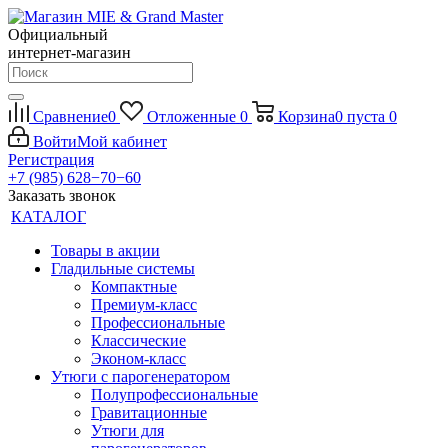
Официальный
интернет-магазин
Сравнение
0
Отложенные
0
Корзина
0
пуста
0
Войти
Мой кабинет
Регистрация
+7 (985) 628−70−60
Заказать звонок
КАТАЛОГ
Товары в акции
Гладильные системы
Компактные
Премиум-класс
Профессиональные
Классические
Эконом-класс
Утюги с парогенератором
Полупрофессиональные
Гравитационные
Утюги для