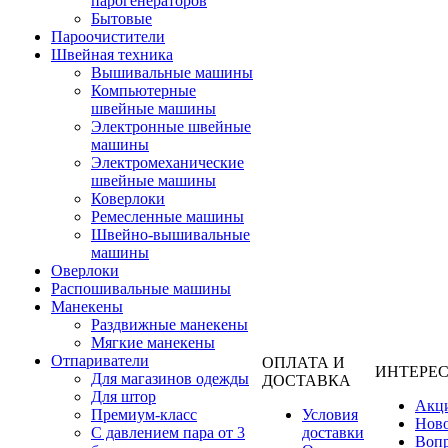
парогенераторов
Бытовые
Пароочистители
Швейная техника
Вышивальные машины
Компьютерные
швейные машины
Электронные швейные
машины
Электромеханические
швейные машины
Коверлоки
Ремесленные машины
Швейно-вышивальные
машины
Оверлоки
Распошивальные машины
Манекены
Раздвижные манекены
Мягкие манекены
Отпариватели
ОПЛАТА И
ИНТЕРЕ
Для магазинов одежды
ДОСТАВКА
Для штор
Акц
Премиум-класс
Условия
Нов
С давлением пара от 3
доставки
Вопр