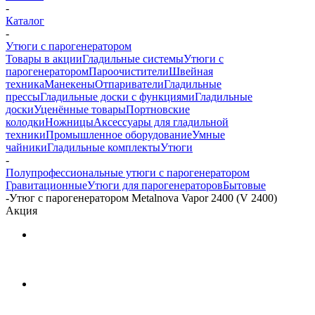
-
Каталог
-
Утюги с парогенератором
Товары в акции
Гладильные системы
Утюги с
парогенератором
Пароочистители
Швейная
техника
Манекены
Отпариватели
Гладильные
прессы
Гладильные доски с функциями
Гладильные
доски
Уценённые товары
Портновские
колодки
Ножницы
Аксессуары для гладильной
техники
Промышленное оборудование
Умные
чайники
Гладильные комплекты
Утюги
-
Полупрофессиональные утюги с парогенератором
Гравитационные
Утюги для парогенераторов
Бытовые
-
Утюг с парогенератором Metalnova Vapor 2400 (V 2400)
Акция