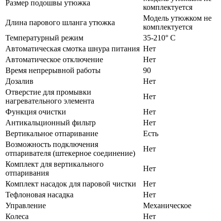
Размер подошвы утюжка
комплектуется
Модель утюжком не
Длина парового шланга утюжка
комплектуется
Температурный режим
35-210° C
Автоматическая смотка шнура питания
Нет
Автоматическое отключение
Нет
Время непрерывной работы
90
Дозалив
Нет
Отверстие для промывки
Нет
нагревательного элемента
Функция очистки
Нет
Антикальционный фильтр
Нет
Вертикальное отпаривание
Есть
Возможность подключения
Нет
отпаривателя (штекерное соединение)
Комплект для вертикального
Нет
отпаривания
Комплект насадок для паровой чистки
Нет
Тефлоновая насадка
Нет
Управление
Механическое
Колеса
Нет