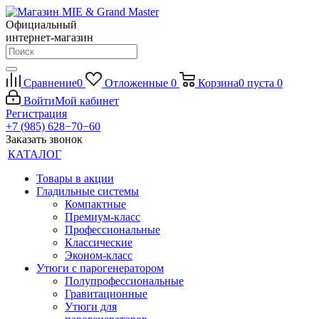
Официальный
интернет-магазин
Сравнение
0
Отложенные
0
Корзина
0
пуста
0
Войти
Мой кабинет
Регистрация
+7 (985) 628−70−60
Заказать звонок
КАТАЛОГ
Товары в акции
Гладильные системы
Компактные
Премиум-класс
Профессиональные
Классические
Эконом-класс
Утюги с парогенератором
Полупрофессиональные
Гравитационные
Утюги для