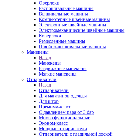
Оверлоки
Распошивальные машины
Вышивальные машины
Компьютерные швейные машины
Электронные швейные машины
Электромеханические швейные машины
Коверлоки
Ремесленные машины
Швейно-вышивальные машины
Манекены
Назад
Манекены
Раздвижные манекены
Мягкие манекены
Отпариватели
Назад
Отпариватели
Для магазинов одежды
Для штор
Премиум-класс
С давлением пара от 3 бар
Много функциональные
Эконом-класс
Мощные отпариватели
Отпариватели с гладильной доской