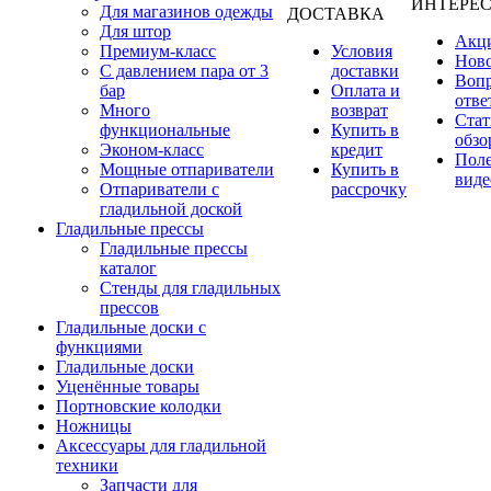
ИНТЕРЕ
Для магазинов одежды
ДОСТАВКА
Для штор
Акц
Премиум-класс
Условия
Нов
С давлением пара от 3
доставки
Вопр
бар
Оплата и
отве
Много
возврат
Стат
функциональные
Купить в
обзо
Эконом-класс
кредит
Пол
Мощные отпариватели
Купить в
виде
Отпариватели с
рассрочку
гладильной доской
Гладильные прессы
Гладильные прессы
каталог
Стенды для гладильных
прессов
Гладильные доски с
функциями
Гладильные доски
Уценённые товары
Портновские колодки
Ножницы
Аксессуары для гладильной
техники
Запчасти для