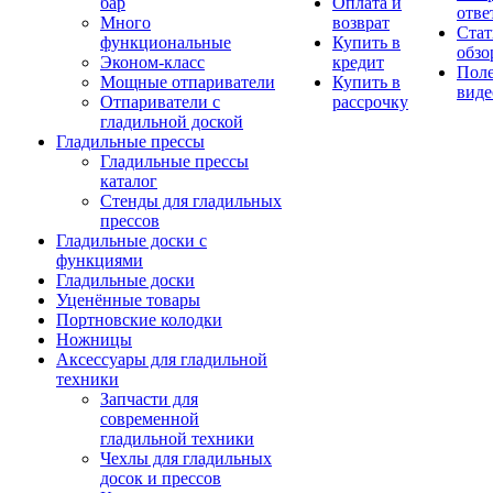
бар
Оплата и
отве
Много
возврат
Стат
функциональные
Купить в
обзо
Эконом-класс
кредит
Пол
Мощные отпариватели
Купить в
виде
Отпариватели с
рассрочку
гладильной доской
Гладильные прессы
Гладильные прессы
каталог
Стенды для гладильных
прессов
Гладильные доски с
функциями
Гладильные доски
Уценённые товары
Портновские колодки
Ножницы
Аксессуары для гладильной
техники
Запчасти для
современной
гладильной техники
Чехлы для гладильных
досок и прессов