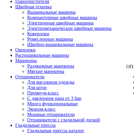
Пароочистители
Швейная техника
Вышивальные машины
Компьютерные швейные машины
Электронные швейные машины
Электромеханические швейные машины
Коверлоки
Ремесленные машины
Швейно-вышивальные машины
Оверлоки
Распошивальные машины
Манекены
Раздвижные манекены
ОП
Мягкие манекены
Отпариватели
Для магазинов одежды
Для штор
Премиум-класс
С давлением пара от 3 бар
Много функциональные
Эконом-класс
Мощные отпариватели
Отпариватели с гладильной доской
Гладильные прессы
Гладильные прессы каталог