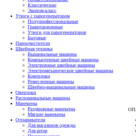
Классические
Эконом-класс
Утюги с парогенератором
Полупрофессиональные
Гравитационные
Утюги для парогенераторов
Бытовые
Пароочистители
Швейная техника
Вышивальные машины
Компьютерные швейные машины
Электронные швейные машины
Электромеханические швейные машины
Коверлоки
Ремесленные машины
Швейно-вышивальные машины
Оверлоки
Распошивальные машины
Манекены
Раздвижные манекены
ОП
Мягкие манекены
Отпариватели
Для магазинов одежды
Для штор