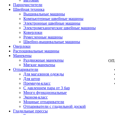
Бытовые
Пароочистители
Швейная техника
Вышивальные машины
Компьютерные швейные машины
Электронные швейные машины
Электромеханические швейные машины
Коверлоки
Ремесленные машины
Швейно-вышивальные машины
Оверлоки
Распошивальные машины
Манекены
Раздвижные манекены
ОП
Мягкие манекены
Отпариватели
Для магазинов одежды
Для штор
Премиум-класс
С давлением пара от 3 бар
Много функциональные
Эконом-класс
Мощные отпариватели
Отпариватели с гладильной доской
Гладильные прессы