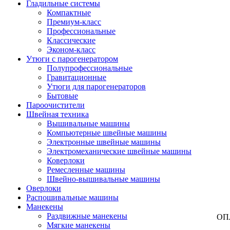
Гладильные системы
Компактные
Премиум-класс
Профессиональные
Классические
Эконом-класс
Утюги с парогенератором
Полупрофессиональные
Гравитационные
Утюги для парогенераторов
Бытовые
Пароочистители
Швейная техника
Вышивальные машины
Компьютерные швейные машины
Электронные швейные машины
Электромеханические швейные машины
Коверлоки
Ремесленные машины
Швейно-вышивальные машины
Оверлоки
Распошивальные машины
Манекены
Раздвижные манекены
ОП
Мягкие манекены