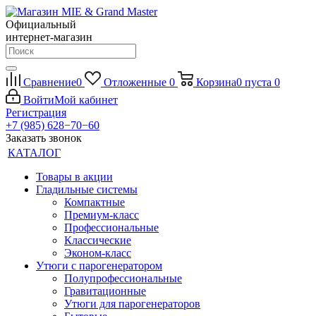
Официальный
интернет-магазин
Сравнение
0
Отложенные
0
Корзина
0
пуста
0
Войти
Мой кабинет
Регистрация
+7 (985) 628−70−60
Заказать звонок
КАТАЛОГ
Товары в акции
Гладильные системы
Компактные
Премиум-класс
Профессиональные
Классические
Эконом-класс
Утюги с парогенератором
Полупрофессиональные
Гравитационные
Утюги для парогенераторов