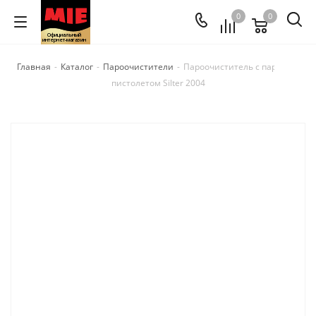
0
0
Официальный
интернет-магазин
Главная
-
Каталог
-
Пароочистители
-
Пароочиститель с паровым
пистолетом Silter 2004