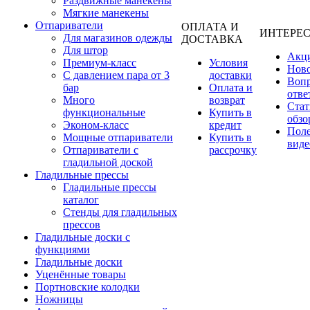
Раздвижные манекены
Мягкие манекены
Отпариватели
ОПЛАТА И
ИНТЕРЕ
Для магазинов одежды
ДОСТАВКА
Для штор
Акц
Премиум-класс
Условия
Нов
С давлением пара от 3
доставки
Вопр
бар
Оплата и
отве
Много
возврат
Стат
функциональные
Купить в
обзо
Эконом-класс
кредит
Пол
Мощные отпариватели
Купить в
виде
Отпариватели с
рассрочку
гладильной доской
Гладильные прессы
Гладильные прессы
каталог
Стенды для гладильных
прессов
Гладильные доски с
функциями
Гладильные доски
Уценённые товары
Портновские колодки
Ножницы