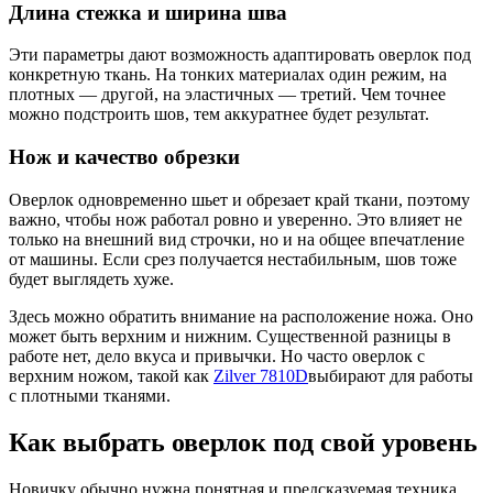
Длина стежка и ширина шва
Эти параметры дают возможность адаптировать оверлок под
конкретную ткань. На тонких материалах один режим, на
плотных — другой, на эластичных — третий. Чем точнее
можно подстроить шов, тем аккуратнее будет результат.
Нож и качество обрезки
Оверлок одновременно шьет и обрезает край ткани, поэтому
важно, чтобы нож работал ровно и уверенно. Это влияет не
только на внешний вид строчки, но и на общее впечатление
от машины. Если срез получается нестабильным, шов тоже
будет выглядеть хуже.
Здесь можно обратить внимание на расположение ножа. Оно
может быть верхним и нижним. Существенной разницы в
работе нет, дело вкуса и привычки. Но часто оверлок с
верхним ножом, такой как
Zilver 7810D
выбирают для работы
с плотными тканями.
Как выбрать оверлок под свой уровень
Новичку обычно нужна понятная и предсказуемая техника.