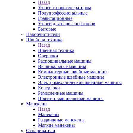
Назад
Утюги с парогенератором
Полупрофессиональные
Гравитационные
Утюги для парогенераторов
Бытовые
Пароочистители
Швейная техника
Назад
Швейная техника
Оверлоки
Распошивальные машины
Вышивальные машины
Компьютерные швейные машины
Электронные швейные машины
Электромеханические швейные машины
Коверлоки
Ремесленные машины
Швейно-вышивальные машины
Манекены
Назад
Манекены
Раздвижные манекены
Мягкие манекены
Отпариватели