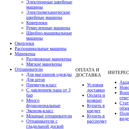
Электронные швейные
машины
Электромеханические
швейные машины
Коверлоки
Ремесленные машины
Швейно-вышивальные
машины
Оверлоки
Распошивальные машины
Манекены
Раздвижные манекены
Мягкие манекены
Отпариватели
ОПЛАТА И
ИНТЕРЕ
Для магазинов одежды
ДОСТАВКА
Для штор
Акц
Премиум-класс
Условия
Нов
С давлением пара от 3
доставки
Вопр
бар
Оплата и
отве
Много
возврат
Стат
функциональные
Купить в
обзо
Эконом-класс
кредит
Пол
Мощные отпариватели
Купить в
виде
Отпариватели с
рассрочку
гладильной доской