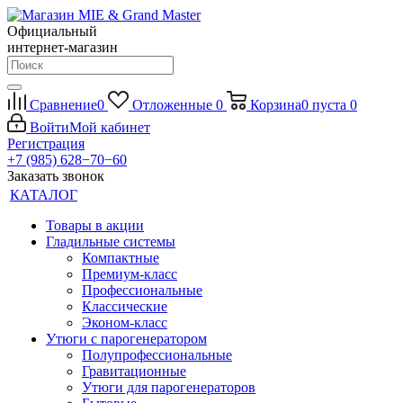
Официальный
интернет-магазин
Сравнение
0
Отложенные
0
Корзина
0
пуста
0
Войти
Мой кабинет
Регистрация
+7 (985) 628−70−60
Заказать звонок
КАТАЛОГ
Товары в акции
Гладильные системы
Компактные
Премиум-класс
Профессиональные
Классические
Эконом-класс
Утюги с парогенератором
Полупрофессиональные
Гравитационные
Утюги для парогенераторов