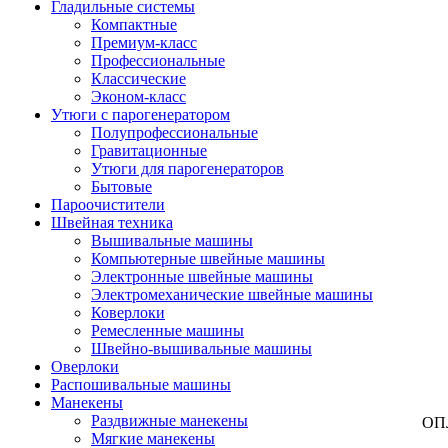
Гладильные системы
Компактные
Премиум-класс
Профессиональные
Классические
Эконом-класс
Утюги с парогенератором
Полупрофессиональные
Гравитационные
Утюги для парогенераторов
Бытовые
Пароочистители
Швейная техника
Вышивальные машины
Компьютерные швейные машины
Электронные швейные машины
Электромеханические швейные машины
Коверлоки
Ремесленные машины
Швейно-вышивальные машины
Оверлоки
Распошивальные машины
Манекены
Раздвижные манекены
ОП
Мягкие манекены