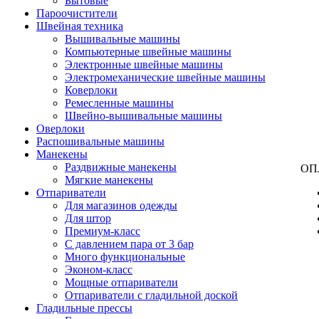
Бытовые
Пароочистители
Швейная техника
Вышивальные машины
Компьютерные швейные машины
Электронные швейные машины
Электромеханические швейные машины
Коверлоки
Ремесленные машины
Швейно-вышивальные машины
Оверлоки
Распошивальные машины
Манекены
Раздвижные манекены
ОП
Мягкие манекены
Отпариватели
Для магазинов одежды
Для штор
Премиум-класс
С давлением пара от 3 бар
Много функциональные
Эконом-класс
Мощные отпариватели
Отпариватели с гладильной доской
Гладильные прессы