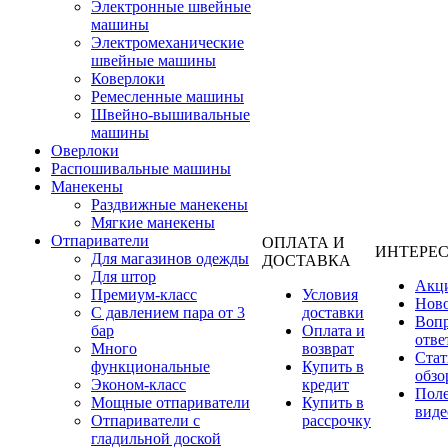
Электронные швейные
машины
Электромеханические
швейные машины
Коверлоки
Ремесленные машины
Швейно-вышивальные
машины
Оверлоки
Распошивальные машины
Манекены
Раздвижные манекены
Мягкие манекены
Отпариватели
ОПЛАТА И
ИНТЕРЕ
Для магазинов одежды
ДОСТАВКА
Для штор
Акц
Премиум-класс
Условия
Нов
С давлением пара от 3
доставки
Вопр
бар
Оплата и
отве
Много
возврат
Стат
функциональные
Купить в
обзо
Эконом-класс
кредит
Пол
Мощные отпариватели
Купить в
виде
Отпариватели с
рассрочку
гладильной доской