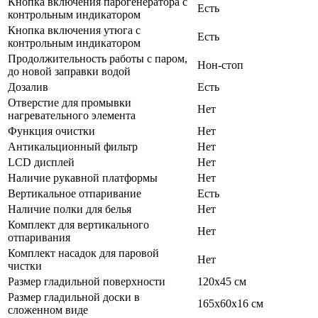
Кнопка включения парогенератора с
Есть
контрольным индикатором
Кнопка включения утюга с
Есть
контрольным индикатором
Продолжительность работы с паром,
Нон-стоп
до новой заправки водой
Дозалив
Есть
Отверстие для промывки
Нет
нагревательного элемента
Функция очистки
Нет
Антикальционный фильтр
Нет
LCD дисплей
Нет
Наличие рукавной платформы
Нет
Вертикальное отпаривание
Есть
Наличие полки для белья
Нет
Комплект для вертикального
Нет
отпаривания
Комплект насадок для паровой
Нет
чистки
Размер гладильной поверхности
120х45 см
Размер гладильной доски в
165х60х16 см
сложенном виде