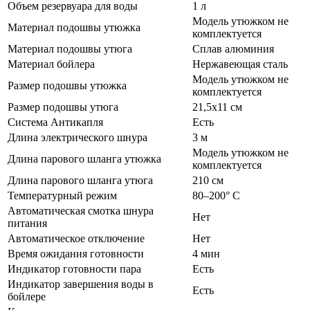
Объем резервуара для воды
1 л
Модель утюжком не
Материал подошвы утюжка
комплектуется
Материал подошвы утюга
Сплав алюминия
Материал бойлера
Нержавеющая сталь
Модель утюжком не
Размер подошвы утюжка
комплектуется
Размер подошвы утюга
21,5х11 см
Система Антикапля
Есть
Длина электрического шнура
3 м
Модель утюжком не
Длина парового шланга утюжка
комплектуется
Длина парового шланга утюга
210 см
Температурный режим
80–200° C
Автоматическая смотка шнура
Нет
питания
Автоматическое отключение
Нет
Время ожидания готовности
4 мин
Индикатор готовности пара
Есть
Индикатор завершения воды в
Есть
бойлере