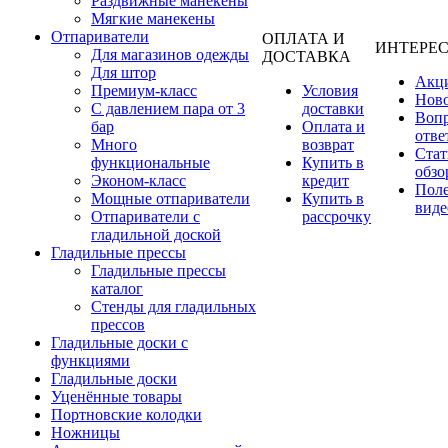
Раздвижные манекены
Мягкие манекены
Отпариватели
ОПЛАТА И
ИНТЕРЕ
Для магазинов одежды
ДОСТАВКА
Для штор
Акц
Премиум-класс
Условия
Нов
С давлением пара от 3
доставки
Вопр
бар
Оплата и
отве
Много
возврат
Стат
функциональные
Купить в
обзо
Эконом-класс
кредит
Пол
Мощные отпариватели
Купить в
виде
Отпариватели с
рассрочку
гладильной доской
Гладильные прессы
Гладильные прессы
каталог
Стенды для гладильных
прессов
Гладильные доски с
функциями
Гладильные доски
Уценённые товары
Портновские колодки
Ножницы