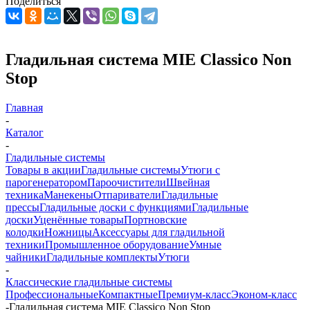
Поделиться
Гладильная система MIE Classico Non
Stop
Главная
-
Каталог
-
Гладильные системы
Товары в акции
Гладильные системы
Утюги с
парогенератором
Пароочистители
Швейная
техника
Манекены
Отпариватели
Гладильные
прессы
Гладильные доски с функциями
Гладильные
доски
Уценённые товары
Портновские
колодки
Ножницы
Аксессуары для гладильной
техники
Промышленное оборудование
Умные
чайники
Гладильные комплекты
Утюги
-
Классические гладильные системы
Профессиональные
Компактные
Премиум-класс
Эконом-класс
-
Гладильная система MIE Classico Non Stop