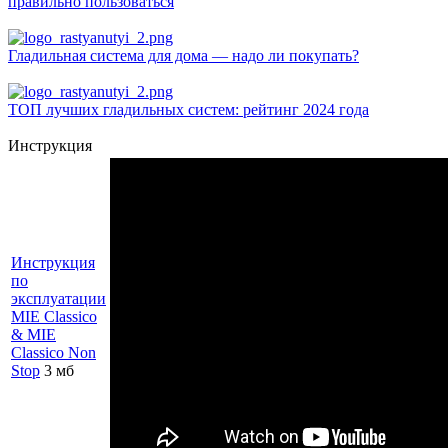
правильно пользоваться
Гладильная система для дома — надо ли покупать?
ТОП лучших гладильных систем: рейтинг 2024 года
Инструкция
Инструкция
по
эксплуатации
MIE Classico
& MIE
Classico Non
Stop
3 мб