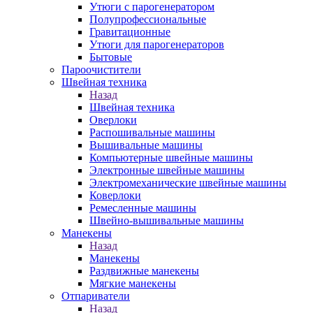
Утюги с парогенератором
Полупрофессиональные
Гравитационные
Утюги для парогенераторов
Бытовые
Пароочистители
Швейная техника
Назад
Швейная техника
Оверлоки
Распошивальные машины
Вышивальные машины
Компьютерные швейные машины
Электронные швейные машины
Электромеханические швейные машины
Коверлоки
Ремесленные машины
Швейно-вышивальные машины
Манекены
Назад
Манекены
Раздвижные манекены
Мягкие манекены
Отпариватели
Назад