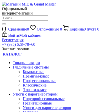
Официальный
интернет-магазин
Сравнение
0
Отложенные
0
Корзина
0
пуста
0
Войти
Мой кабинет
Регистрация
+7 (985) 628−70−60
Заказать звонок
КАТАЛОГ
Товары в акции
Гладильные системы
Компактные
Премиум-класс
Профессиональные
Классические
Эконом-класс
Утюги с парогенератором
Полупрофессиональные
Гравитационные
Утюги для парогенераторов