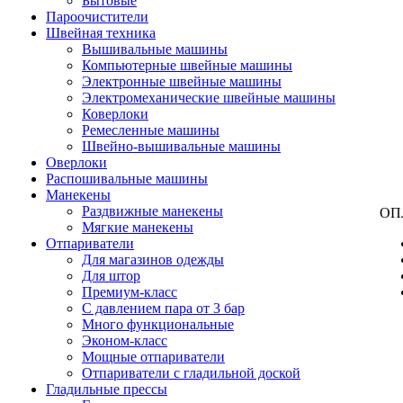
Бытовые
Пароочистители
Швейная техника
Вышивальные машины
Компьютерные швейные машины
Электронные швейные машины
Электромеханические швейные машины
Коверлоки
Ремесленные машины
Швейно-вышивальные машины
Оверлоки
Распошивальные машины
Манекены
Раздвижные манекены
ОП
Мягкие манекены
Отпариватели
Для магазинов одежды
Для штор
Премиум-класс
С давлением пара от 3 бар
Много функциональные
Эконом-класс
Мощные отпариватели
Отпариватели с гладильной доской
Гладильные прессы