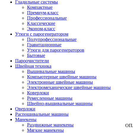
Гладильные системы
Компактные
Премиум-класс
Профессиональные
Классические
Эконом-класс
Утюги с парогенератором
Полупрофессиональные
Гравитационные
Утюги для парогенераторов
Бытовые
Пароочистители
Швейная техника
Вышивальные машины
Компьютерные швейные машины
Электронные швейные машины
Электромеханические швейные машины
Коверлоки
Ремесленные машины
Швейно-вышивальные машины
Оверлоки
Распошивальные машины
Манекены
Раздвижные манекены
ОП
Мягкие манекены