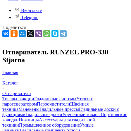
Вконтакте
Telegram
Поделиться
Отпариватель RUNZEL PRO-330
Stjarna
Главная
-
Каталог
-
Отпариватели
Товары в акции
Гладильные системы
Утюги с
парогенератором
Пароочистители
Швейная
техника
Манекены
Гладильные прессы
Гладильные доски с
функциями
Гладильные доски
Уценённые товары
Портновские
колодки
Ножницы
Аксессуары для гладильной
техники
Промышленное оборудование
Умные
чайники
Гладильные комплекты
Утюги