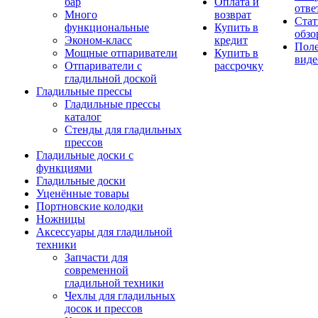
бар
Оплата и
отве
Много
возврат
Стат
функциональные
Купить в
обзо
Эконом-класс
кредит
Пол
Мощные отпариватели
Купить в
виде
Отпариватели с
рассрочку
гладильной доской
Гладильные прессы
Гладильные прессы
каталог
Стенды для гладильных
прессов
Гладильные доски с
функциями
Гладильные доски
Уценённые товары
Портновские колодки
Ножницы
Аксессуары для гладильной
техники
Запчасти для
современной
гладильной техники
Чехлы для гладильных
досок и прессов