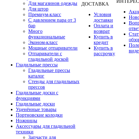
ИНТЕРЕ
Для магазинов одежды
ДОСТАВКА
Для штор
Акц
Премиум-класс
Условия
Нов
С давлением пара от 3
доставки
Вопр
бар
Оплата и
отве
Много
возврат
Стат
функциональные
Купить в
обзо
Эконом-класс
кредит
Пол
Мощные отпариватели
Купить в
виде
Отпариватели с
рассрочку
гладильной доской
Гладильные прессы
Гладильные прессы
каталог
Стенды для гладильных
прессов
Гладильные доски с
функциями
Гладильные доски
Уценённые товары
Портновские колодки
Ножницы
Аксессуары для гладильной
техники
Запчасти для