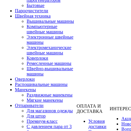
парогенераторов
Бытовые
Пароочистители
Швейная техника
Вышивальные машины
Компьютерные
швейные машины
Электронные швейные
машины
Электромеханические
швейные машины
Коверлоки
Ремесленные машины
Швейно-вышивальные
машины
Оверлоки
Распошивальные машины
Манекены
Раздвижные манекены
Мягкие манекены
Отпариватели
ОПЛАТА И
ИНТЕРЕ
Для магазинов одежды
ДОСТАВКА
Для штор
Акц
Премиум-класс
Условия
Нов
С давлением пара от 3
доставки
Вопр