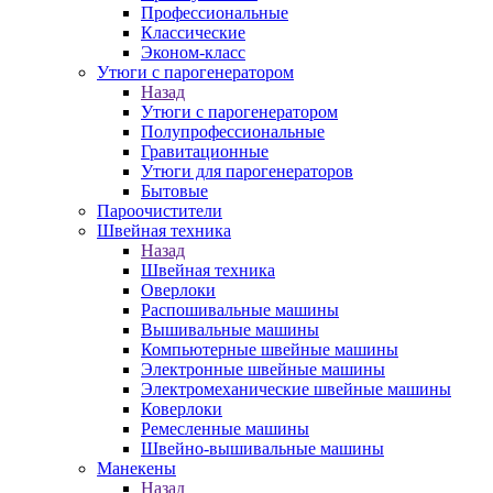
Профессиональные
Классические
Эконом-класс
Утюги с парогенератором
Назад
Утюги с парогенератором
Полупрофессиональные
Гравитационные
Утюги для парогенераторов
Бытовые
Пароочистители
Швейная техника
Назад
Швейная техника
Оверлоки
Распошивальные машины
Вышивальные машины
Компьютерные швейные машины
Электронные швейные машины
Электромеханические швейные машины
Коверлоки
Ремесленные машины
Швейно-вышивальные машины
Манекены
Назад