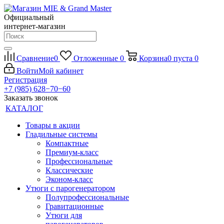
Официальный
интернет-магазин
Сравнение
0
Отложенные
0
Корзина
0
пуста
0
Войти
Мой кабинет
Регистрация
+7 (985) 628−70−60
Заказать звонок
КАТАЛОГ
Товары в акции
Гладильные системы
Компактные
Премиум-класс
Профессиональные
Классические
Эконом-класс
Утюги с парогенератором
Полупрофессиональные
Гравитационные
Утюги для