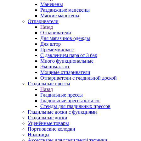
Манекены
Раздвижные манекены
Мягкие манекены
Отпариватели
Назад
Отпариватели
Для магазинов одежды
Для штор
Премиум-класс
С давлением пара от 3 бар
Много функциональные
Эконом-класс
Мощные отпариватели
Отпариватели с гладильной доской
Гладильные прессы
Назад
Гладильные прессы
Гладильные прессы каталог
Стенды для гладильных прессов
Гладильные доски с функциями
Гладильные доски
Уценённые товары
Портновские колодки
Ножницы
Аксессуары для гладильной техники