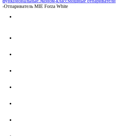
функциональные
Эконом-класс
Мощные отпариватели
-
Отпариватель MIE Forza White