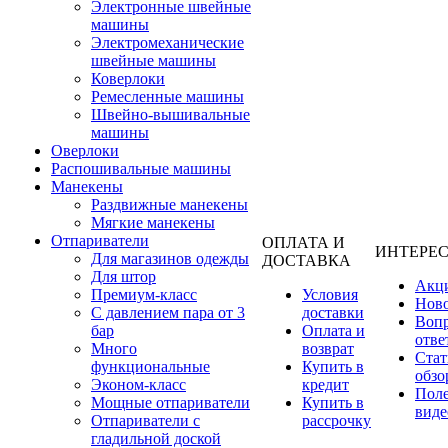
Электронные швейные
машины
Электромеханические
швейные машины
Коверлоки
Ремесленные машины
Швейно-вышивальные
машины
Оверлоки
Распошивальные машины
Манекены
Раздвижные манекены
Мягкие манекены
Отпариватели
ОПЛАТА И
ИНТЕРЕ
Для магазинов одежды
ДОСТАВКА
Для штор
Акц
Премиум-класс
Условия
Нов
С давлением пара от 3
доставки
Вопр
бар
Оплата и
отве
Много
возврат
Стат
функциональные
Купить в
обзо
Эконом-класс
кредит
Пол
Мощные отпариватели
Купить в
виде
Отпариватели с
рассрочку
гладильной доской