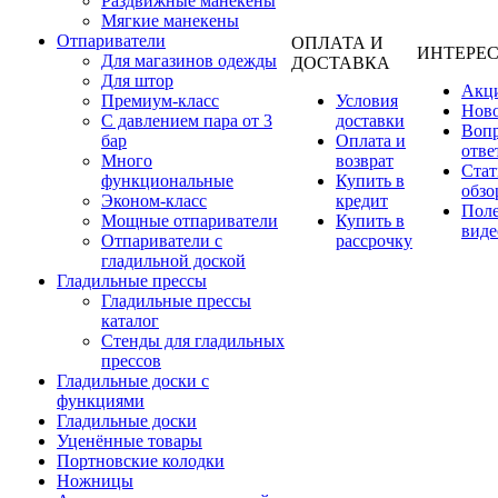
Раздвижные манекены
Мягкие манекены
Отпариватели
ОПЛАТА И
ИНТЕРЕ
Для магазинов одежды
ДОСТАВКА
Для штор
Акц
Премиум-класс
Условия
Нов
С давлением пара от 3
доставки
Вопр
бар
Оплата и
отве
Много
возврат
Стат
функциональные
Купить в
обзо
Эконом-класс
кредит
Пол
Мощные отпариватели
Купить в
виде
Отпариватели с
рассрочку
гладильной доской
Гладильные прессы
Гладильные прессы
каталог
Стенды для гладильных
прессов
Гладильные доски с
функциями
Гладильные доски
Уценённые товары
Портновские колодки
Ножницы