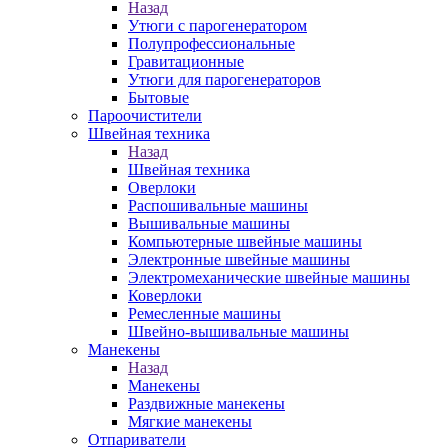
Назад
Утюги с парогенератором
Полупрофессиональные
Гравитационные
Утюги для парогенераторов
Бытовые
Пароочистители
Швейная техника
Назад
Швейная техника
Оверлоки
Распошивальные машины
Вышивальные машины
Компьютерные швейные машины
Электронные швейные машины
Электромеханические швейные машины
Коверлоки
Ремесленные машины
Швейно-вышивальные машины
Манекены
Назад
Манекены
Раздвижные манекены
Мягкие манекены
Отпариватели