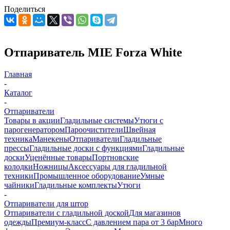
Поделиться
Отпариватель MIE Forza White
Главная
-
Каталог
-
Отпариватели
Товары в акции
Гладильные системы
Утюги с
парогенератором
Пароочистители
Швейная
техника
Манекены
Отпариватели
Гладильные
прессы
Гладильные доски с функциями
Гладильные
доски
Уценённые товары
Портновские
колодки
Ножницы
Аксессуары для гладильной
техники
Промышленное оборудование
Умные
чайники
Гладильные комплекты
Утюги
-
Отпариватели для штор
Отпариватели с гладильной доской
Для магазинов
одежды
Премиум-класс
С давлением пара от 3 бар
Много