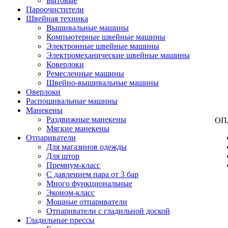
Бытовые
Пароочистители
Швейная техника
Вышивальные машины
Компьютерные швейные машины
Электронные швейные машины
Электромеханические швейные машины
Коверлоки
Ремесленные машины
Швейно-вышивальные машины
Оверлоки
Распошивальные машины
Манекены
Раздвижные манекены
ОП
Мягкие манекены
Отпариватели
Для магазинов одежды
Для штор
Премиум-класс
С давлением пара от 3 бар
Много функциональные
Эконом-класс
Мощные отпариватели
Отпариватели с гладильной доской
Гладильные прессы