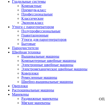
Гладильные системы
Компактные
Премиум-класс
Профессиональные
Классические
Эконом-класс
Утюги с парогенератором
Полупрофессиональные
Гравитационные
Утюги для парогенераторов
Бытовые
Пароочистители
Швейная техника
Вышивальные машины
Компьютерные швейные машины
Электронные швейные машины
Электромеханические швейные машины
Коверлоки
Ремесленные машины
Швейно-вышивальные машины
Оверлоки
Распошивальные машины
Манекены
Раздвижные манекены
ОП
Мягкие манекены