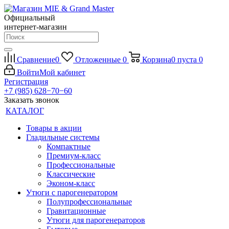
Официальный
интернет-магазин
Сравнение
0
Отложенные
0
Корзина
0
пуста
0
Войти
Мой кабинет
Регистрация
+7 (985) 628−70−60
Заказать звонок
КАТАЛОГ
Товары в акции
Гладильные системы
Компактные
Премиум-класс
Профессиональные
Классические
Эконом-класс
Утюги с парогенератором
Полупрофессиональные
Гравитационные
Утюги для парогенераторов