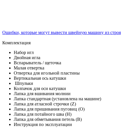
Ошибки, которые могут вывести швейную машину из строя
Комплектация
Набор игл
Двойная игла
Вспарыватель / щеточка
Малая отвертка
Отвертка для игольной пластины
Вертикальная ось катушки
Шпульки
Колпачок для оси катушки
Лапка для вшивания молнии
Лапка стандартная (установлена на машине)
Лапка для атласной строчки (Z)
Лапка для пришивания пуговиц (O)
Лапка для потайного шва (H)
Лапка для обметывания петель (B)
Инструкция по эксплуатации