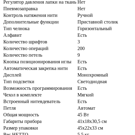
Регулятор давления лапки на ткань
Нет
Пневмозаправка
Нет
Контроль натяжения нити
Ручной
Дополнительные функции
Приставной столик
Тип челнока
Горизонтальный
Алфавит
Есть
Количество шрифтов
3
Количество операций
200
Количество петель
9
Кнопка позиционирования иглы
Есть
Автоматическая закрепка нити
Есть
Дисплей
Монохромный
Тип подсветки
Светодиодная
Возможность программирования
Есть
Чехол в комплекте
Мягкий
Встроенный нитевдеватель
Есть
Петля
Автомат
Общая мощность
45 Вт
Габариты прибора
41х18х30,5 см
Размер упаковки
45х22х33 см
Вес НЕТТО
5,5 кг