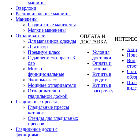
машины
Оверлоки
Распошивальные машины
Манекены
Раздвижные манекены
Мягкие манекены
Отпариватели
ОПЛАТА И
ИНТЕРЕ
Для магазинов одежды
ДОСТАВКА
Для штор
Акц
Премиум-класс
Условия
Нов
С давлением пара от 3
доставки
Вопр
бар
Оплата и
отве
Много
возврат
Стат
функциональные
Купить в
обзо
Эконом-класс
кредит
Пол
Мощные отпариватели
Купить в
виде
Отпариватели с
рассрочку
гладильной доской
Гладильные прессы
Гладильные прессы
каталог
Стенды для гладильных
прессов
Гладильные доски с
функциями