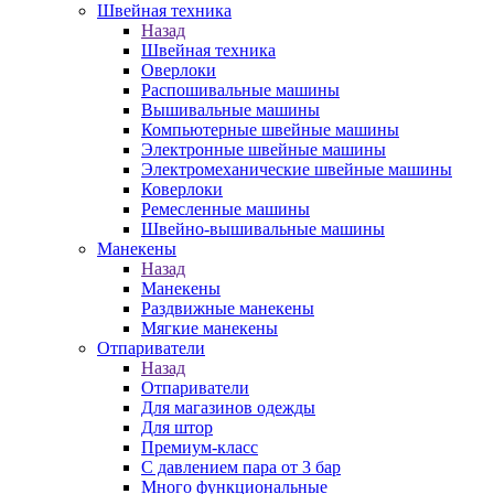
Швейная техника
Назад
Швейная техника
Оверлоки
Распошивальные машины
Вышивальные машины
Компьютерные швейные машины
Электронные швейные машины
Электромеханические швейные машины
Коверлоки
Ремесленные машины
Швейно-вышивальные машины
Манекены
Назад
Манекены
Раздвижные манекены
Мягкие манекены
Отпариватели
Назад
Отпариватели
Для магазинов одежды
Для штор
Премиум-класс
С давлением пара от 3 бар
Много функциональные