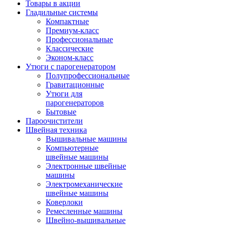
Товары в акции
Гладильные системы
Компактные
Премиум-класс
Профессиональные
Классические
Эконом-класс
Утюги с парогенератором
Полупрофессиональные
Гравитационные
Утюги для
парогенераторов
Бытовые
Пароочистители
Швейная техника
Вышивальные машины
Компьютерные
швейные машины
Электронные швейные
машины
Электромеханические
швейные машины
Коверлоки
Ремесленные машины
Швейно-вышивальные