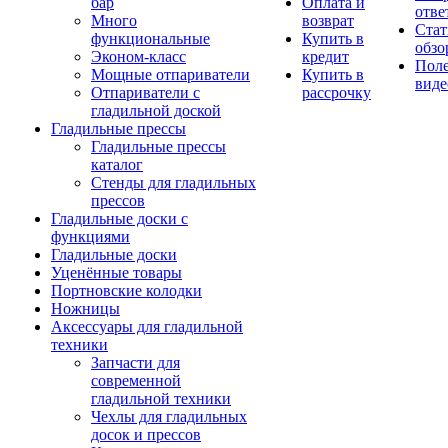
бар
Оплата и
отве
Много
возврат
Стат
функциональные
Купить в
обзо
Эконом-класс
кредит
Пол
Мощные отпариватели
Купить в
виде
Отпариватели с
рассрочку
гладильной доской
Гладильные прессы
Гладильные прессы
каталог
Стенды для гладильных
прессов
Гладильные доски с
функциями
Гладильные доски
Уценённые товары
Портновские колодки
Ножницы
Аксессуары для гладильной
техники
Запчасти для
современной
гладильной техники
Чехлы для гладильных
досок и прессов