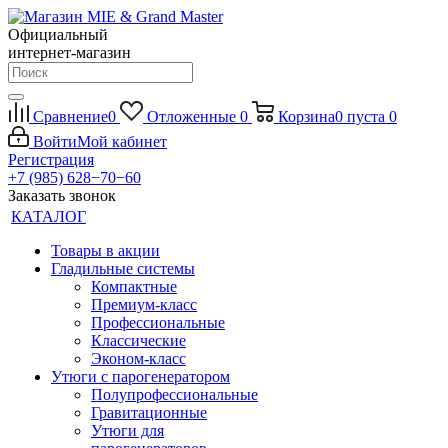
Официальный
интернет-магазин
Сравнение
0
Отложенные
0
Корзина
0
пуста
0
Войти
Мой кабинет
Регистрация
+7 (985) 628−70−60
Заказать звонок
КАТАЛОГ
Товары в акции
Гладильные системы
Компактные
Премиум-класс
Профессиональные
Классические
Эконом-класс
Утюги с парогенератором
Полупрофессиональные
Гравитационные
Утюги для