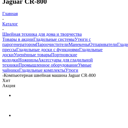
Jaguar CR-800
Главная
-
Каталог
-
Швейная техника для дома и творчества
Товары в акции
Гладильные системы
Утюги с
парогенератором
Пароочистители
Манекены
Отпариватели
Глад
прессы
Гладильные доски с функциями
Гладильные
доски
Уценённые товары
Портновские
колодки
Ножницы
Аксессуары для гладильной
техники
Промышленное оборудование
Умные
чайники
Гладильные комплекты
Утюги
-
Компьютерная швейная машина Jaguar CR-800
Хит
Акция