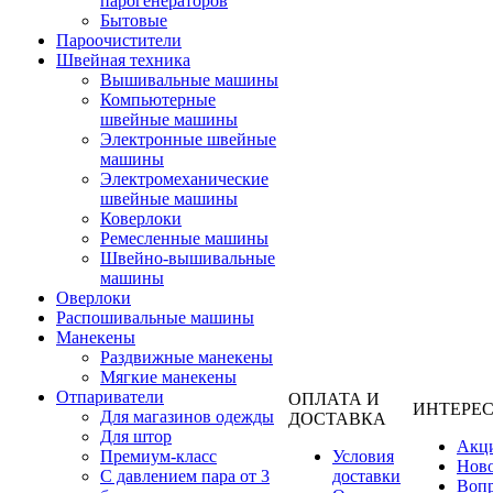
парогенераторов
Бытовые
Пароочистители
Швейная техника
Вышивальные машины
Компьютерные
швейные машины
Электронные швейные
машины
Электромеханические
швейные машины
Коверлоки
Ремесленные машины
Швейно-вышивальные
машины
Оверлоки
Распошивальные машины
Манекены
Раздвижные манекены
Мягкие манекены
Отпариватели
ОПЛАТА И
ИНТЕРЕ
Для магазинов одежды
ДОСТАВКА
Для штор
Акц
Премиум-класс
Условия
Нов
С давлением пара от 3
доставки
Вопр