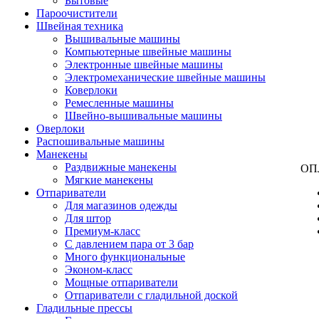
Бытовые
Пароочистители
Швейная техника
Вышивальные машины
Компьютерные швейные машины
Электронные швейные машины
Электромеханические швейные машины
Коверлоки
Ремесленные машины
Швейно-вышивальные машины
Оверлоки
Распошивальные машины
Манекены
Раздвижные манекены
ОП
Мягкие манекены
Отпариватели
Для магазинов одежды
Для штор
Премиум-класс
С давлением пара от 3 бар
Много функциональные
Эконом-класс
Мощные отпариватели
Отпариватели с гладильной доской
Гладильные прессы