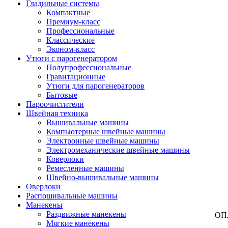
Гладильные системы
Компактные
Премиум-класс
Профессиональные
Классические
Эконом-класс
Утюги с парогенератором
Полупрофессиональные
Гравитационные
Утюги для парогенераторов
Бытовые
Пароочистители
Швейная техника
Вышивальные машины
Компьютерные швейные машины
Электронные швейные машины
Электромеханические швейные машины
Коверлоки
Ремесленные машины
Швейно-вышивальные машины
Оверлоки
Распошивальные машины
Манекены
Раздвижные манекены
ОП
Мягкие манекены