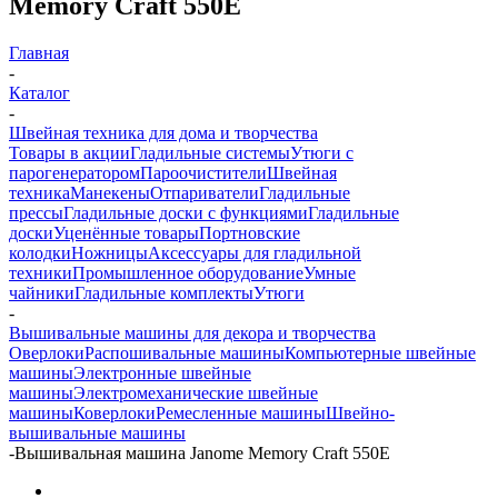
Memory Craft 550E
Главная
-
Каталог
-
Швейная техника для дома и творчества
Товары в акции
Гладильные системы
Утюги с
парогенератором
Пароочистители
Швейная
техника
Манекены
Отпариватели
Гладильные
прессы
Гладильные доски с функциями
Гладильные
доски
Уценённые товары
Портновские
колодки
Ножницы
Аксессуары для гладильной
техники
Промышленное оборудование
Умные
чайники
Гладильные комплекты
Утюги
-
Вышивальные машины для декора и творчества
Оверлоки
Распошивальные машины
Компьютерные швейные
машины
Электронные швейные
машины
Электромеханические швейные
машины
Коверлоки
Ремесленные машины
Швейно-
вышивальные машины
-
Вышивальная машина Janome Memory Craft 550E