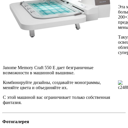
Эта 
боль
200×
пред
мень
Таку
осве
обле
супе
Janome Memory Craft 550 E дает безграничные
возможности в машинной вышивке.
Комбинируйте дизайны, создавайте монограммы,
меняйте цвета и объединяйте их.
С этой машиной вас ограничивает только собственная
фантазия.
Фотогалерея