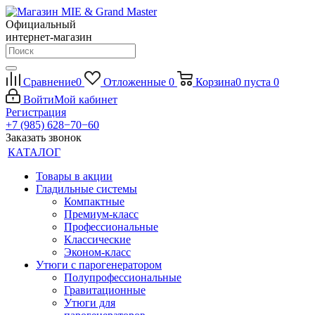
Официальный
интернет-магазин
Сравнение
0
Отложенные
0
Корзина
0
пуста
0
Войти
Мой кабинет
Регистрация
+7 (985) 628−70−60
Заказать звонок
КАТАЛОГ
Товары в акции
Гладильные системы
Компактные
Премиум-класс
Профессиональные
Классические
Эконом-класс
Утюги с парогенератором
Полупрофессиональные
Гравитационные
Утюги для