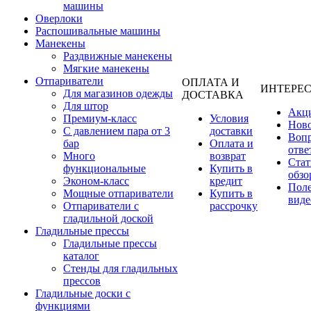
машины
Оверлоки
Распошивальные машины
Манекены
Раздвижные манекены
Мягкие манекены
Отпариватели
ОПЛАТА И
ИНТЕРЕ
Для магазинов одежды
ДОСТАВКА
Для штор
Акц
Премиум-класс
Условия
Нов
С давлением пара от 3
доставки
Вопр
бар
Оплата и
отве
Много
возврат
Стат
функциональные
Купить в
обзо
Эконом-класс
кредит
Пол
Мощные отпариватели
Купить в
виде
Отпариватели с
рассрочку
гладильной доской
Гладильные прессы
Гладильные прессы
каталог
Стенды для гладильных
прессов
Гладильные доски с
функциями