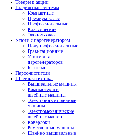
Товары в акции
Гладильные системы
Компактные
Премиум-класс
Профессиональные
Классические
Эконом-класс
Утюги с парогенератором
Полупрофессиональные
Гравитационные
Утюги для
парогенераторов
Бытовые
Пароочистители
Швейная техника
Вышивальные машины
Компьютерные
швейные машины
Электронные швейные
машины
Электромеханические
швейные машины
Коверлоки
Ремесленные машины
Швейно-вышивальные