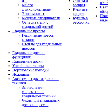
бар
Оплата и
отве
Много
возврат
Стат
функциональные
Купить в
обзо
Эконом-класс
кредит
Пол
Мощные отпариватели
Купить в
виде
Отпариватели с
рассрочку
гладильной доской
Гладильные прессы
Гладильные прессы
каталог
Стенды для гладильных
прессов
Гладильные доски с
функциями
Гладильные доски
Уценённые товары
Портновские колодки
Ножницы
Аксессуары для гладильной
техники
Запчасти для
современной
гладильной техники
Чехлы для гладильных
досок и прессов