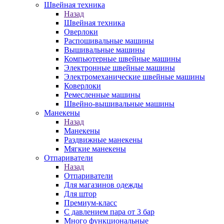
Швейная техника
Назад
Швейная техника
Оверлоки
Распошивальные машины
Вышивальные машины
Компьютерные швейные машины
Электронные швейные машины
Электромеханические швейные машины
Коверлоки
Ремесленные машины
Швейно-вышивальные машины
Манекены
Назад
Манекены
Раздвижные манекены
Мягкие манекены
Отпариватели
Назад
Отпариватели
Для магазинов одежды
Для штор
Премиум-класс
С давлением пара от 3 бар
Много функциональные