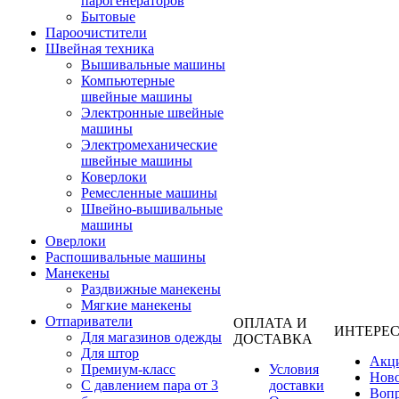
парогенераторов
Бытовые
Пароочистители
Швейная техника
Вышивальные машины
Компьютерные
швейные машины
Электронные швейные
машины
Электромеханические
швейные машины
Коверлоки
Ремесленные машины
Швейно-вышивальные
машины
Оверлоки
Распошивальные машины
Манекены
Раздвижные манекены
Мягкие манекены
Отпариватели
ОПЛАТА И
ИНТЕРЕ
Для магазинов одежды
ДОСТАВКА
Для штор
Акц
Премиум-класс
Условия
Нов
С давлением пара от 3
доставки
Вопр