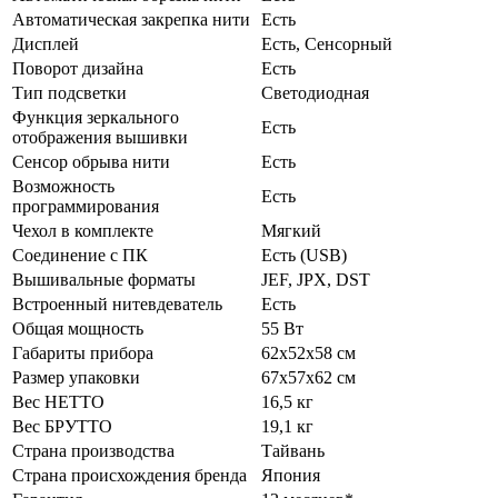
Автоматическая закрепка нити
Есть
Дисплей
Есть, Сенсорный
Поворот дизайна
Есть
Тип подсветки
Светодиодная
Функция зеркального
Есть
отображения вышивки
Сенсор обрыва нити
Есть
Возможность
Есть
программирования
Чехол в комплекте
Мягкий
Соединение с ПК
Есть (USB)
Вышивальные форматы
JEF, JPX, DST
Встроенный нитевдеватель
Есть
Общая мощность
55 Вт
Габариты прибора
62х52х58 см
Размер упаковки
67х57х62 см
Вес НЕТТО
16,5 кг
Вес БРУТТО
19,1 кг
Страна производства
Тайвань
Страна происхождения бренда
Япония