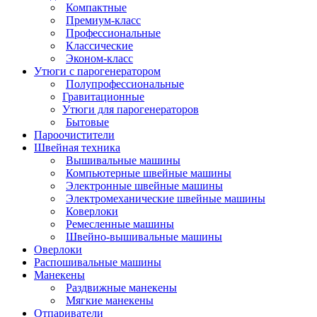
Компактные
Премиум-класс
Профессиональные
Классические
Эконом-класс
Утюги с парогенератором
Полупрофессиональные
Гравитационные
Утюги для парогенераторов
Бытовые
Пароочистители
Швейная техника
Вышивальные машины
Компьютерные швейные машины
Электронные швейные машины
Электромеханические швейные машины
Коверлоки
Ремесленные машины
Швейно-вышивальные машины
Оверлоки
Распошивальные машины
Манекены
Раздвижные манекены
Мягкие манекены
Отпариватели