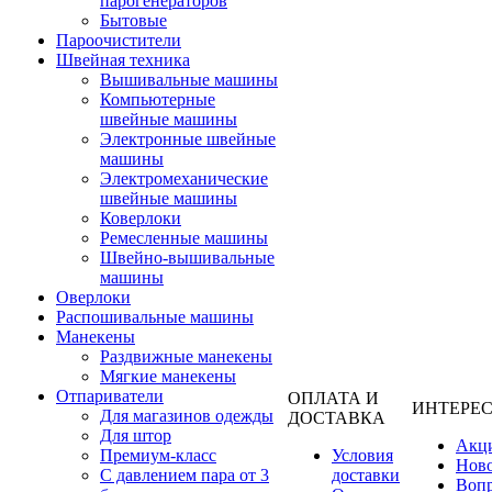
парогенераторов
Бытовые
Пароочистители
Швейная техника
Вышивальные машины
Компьютерные
швейные машины
Электронные швейные
машины
Электромеханические
швейные машины
Коверлоки
Ремесленные машины
Швейно-вышивальные
машины
Оверлоки
Распошивальные машины
Манекены
Раздвижные манекены
Мягкие манекены
Отпариватели
ОПЛАТА И
ИНТЕРЕ
Для магазинов одежды
ДОСТАВКА
Для штор
Акц
Премиум-класс
Условия
Нов
С давлением пара от 3
доставки
Вопр