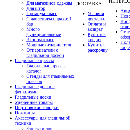
ИНТЕРЕ
Для магазинов одежды
ДОСТАВКА
Для штор
Акц
Премиум-класс
Условия
Нов
С давлением пара от 3
доставки
Вопр
бар
Оплата и
отве
Много
возврат
Стат
функциональные
Купить в
обзо
Эконом-класс
кредит
Пол
Мощные отпариватели
Купить в
виде
Отпариватели с
рассрочку
гладильной доской
Гладильные прессы
Гладильные прессы
каталог
Стенды для гладильных
прессов
Гладильные доски с
функциями
Гладильные доски
Уценённые товары
Портновские колодки
Ножницы
Аксессуары для гладильной
техники
Запчасти для