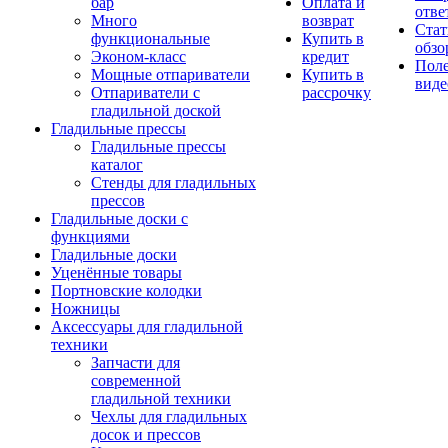
бар
Оплата и
отве
Много
возврат
Стат
функциональные
Купить в
обзо
Эконом-класс
кредит
Пол
Мощные отпариватели
Купить в
виде
Отпариватели с
рассрочку
гладильной доской
Гладильные прессы
Гладильные прессы
каталог
Стенды для гладильных
прессов
Гладильные доски с
функциями
Гладильные доски
Уценённые товары
Портновские колодки
Ножницы
Аксессуары для гладильной
техники
Запчасти для
современной
гладильной техники
Чехлы для гладильных
досок и прессов