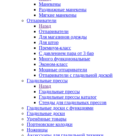
Манекены
Раздвижные манекены
Мягкие манекены
Отпариватели
Назад
Отпариватели
Для магазинов одежды
Для штор
Премиум-класс
С давлением пара от 3 бар
Много функциональные
Эконом-класс
Мощные отпариватели
Отпариватели с гладильной доской
Гладильные прессы
Назад
Гладильные прессы
Гладильные прессы каталог
Стенды для гладильных прессов
Гладильные доски с функциями
Гладильные доски
Уценённые товары
Портновские колодки
Ножницы
Аксессуары для гладильной техники