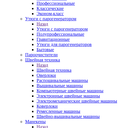
Профессиональные
Классические
Эконом-класс
Утюги с парогенератором
Назад
Утюги с парогенератором
Полупрофессиональные
Гравитационные
Утюги для парогенераторов
Бытовые
Пароочистители
Швейная техника
Назад
Швейная техника
Оверлоки
Распошивальные машины
Вышивальные машины
Компьютерные швейные машины
Электронные швейные машины
Электромеханические швейные машины
Коверлоки
Ремесленные машины
Швейно-вышивальные машины
Манекены
Назад