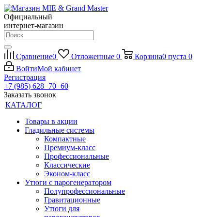
Официальный
интернет-магазин
Сравнение
0
Отложенные
0
Корзина
0
пуста
0
Войти
Мой кабинет
Регистрация
+7 (985) 628−70−60
Заказать звонок
КАТАЛОГ
Товары в акции
Гладильные системы
Компактные
Премиум-класс
Профессиональные
Классические
Эконом-класс
Утюги с парогенератором
Полупрофессиональные
Гравитационные
Утюги для