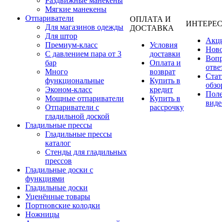
Раздвижные манекены
Мягкие манекены
Отпариватели
ОПЛАТА И
ИНТЕРЕ
Для магазинов одежды
ДОСТАВКА
Для штор
Акц
Премиум-класс
Условия
Нов
С давлением пара от 3
доставки
Вопр
бар
Оплата и
отве
Много
возврат
Стат
функциональные
Купить в
обзо
Эконом-класс
кредит
Пол
Мощные отпариватели
Купить в
виде
Отпариватели с
рассрочку
гладильной доской
Гладильные прессы
Гладильные прессы
каталог
Стенды для гладильных
прессов
Гладильные доски с
функциями
Гладильные доски
Уценённые товары
Портновские колодки
Ножницы