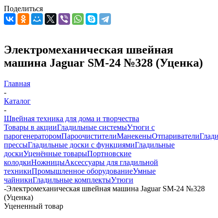
Поделиться
Электромеханическая швейная
машина Jaguar SM-24 №328 (Уценка)
Главная
-
Каталог
-
Швейная техника для дома и творчества
Товары в акции
Гладильные системы
Утюги с
парогенератором
Пароочистители
Манекены
Отпариватели
Глад
прессы
Гладильные доски с функциями
Гладильные
доски
Уценённые товары
Портновские
колодки
Ножницы
Аксессуары для гладильной
техники
Промышленное оборудование
Умные
чайники
Гладильные комплекты
Утюги
-
Электромеханическая швейная машина Jaguar SM-24 №328
(Уценка)
Уцененный товар