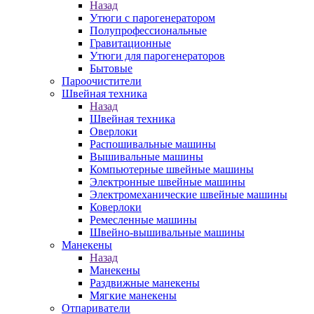
Назад
Утюги с парогенератором
Полупрофессиональные
Гравитационные
Утюги для парогенераторов
Бытовые
Пароочистители
Швейная техника
Назад
Швейная техника
Оверлоки
Распошивальные машины
Вышивальные машины
Компьютерные швейные машины
Электронные швейные машины
Электромеханические швейные машины
Коверлоки
Ремесленные машины
Швейно-вышивальные машины
Манекены
Назад
Манекены
Раздвижные манекены
Мягкие манекены
Отпариватели