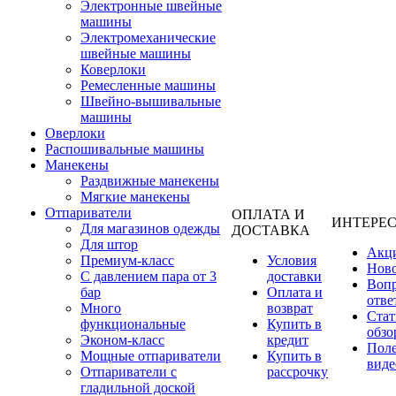
Электронные швейные
машины
Электромеханические
швейные машины
Коверлоки
Ремесленные машины
Швейно-вышивальные
машины
Оверлоки
Распошивальные машины
Манекены
Раздвижные манекены
Мягкие манекены
Отпариватели
ОПЛАТА И
ИНТЕРЕ
Для магазинов одежды
ДОСТАВКА
Для штор
Акц
Премиум-класс
Условия
Нов
С давлением пара от 3
доставки
Вопр
бар
Оплата и
отве
Много
возврат
Стат
функциональные
Купить в
обзо
Эконом-класс
кредит
Пол
Мощные отпариватели
Купить в
виде
Отпариватели с
рассрочку
гладильной доской