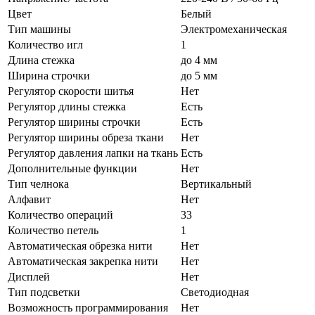
Цвет
Белый
Тип машины
Электромеханическая
Количество игл
1
Длина стежка
до 4 мм
Ширина строчки
до 5 мм
Регулятор скорости шитья
Нет
Регулятор длины стежка
Есть
Регулятор ширины строчки
Есть
Регулятор ширины обреза ткани
Нет
Регулятор давления лапки на ткань
Есть
Дополнительные функции
Нет
Тип челнока
Вертикальный
Алфавит
Нет
Количество операций
33
Количество петель
1
Автоматическая обрезка нити
Нет
Автоматическая закрепка нити
Нет
Дисплей
Нет
Тип подсветки
Светодиодная
Возможность программирования
Нет