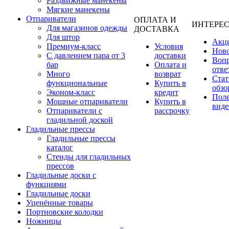
Раздвижные манекены
Мягкие манекены
Отпариватели
ОПЛАТА И
ИНТЕРЕ
Для магазинов одежды
ДОСТАВКА
Для штор
Акц
Премиум-класс
Условия
Нов
С давлением пара от 3
доставки
Вопр
бар
Оплата и
отве
Много
возврат
Стат
функциональные
Купить в
обзо
Эконом-класс
кредит
Пол
Мощные отпариватели
Купить в
виде
Отпариватели с
рассрочку
гладильной доской
Гладильные прессы
Гладильные прессы
каталог
Стенды для гладильных
прессов
Гладильные доски с
функциями
Гладильные доски
Уценённые товары
Портновские колодки
Ножницы