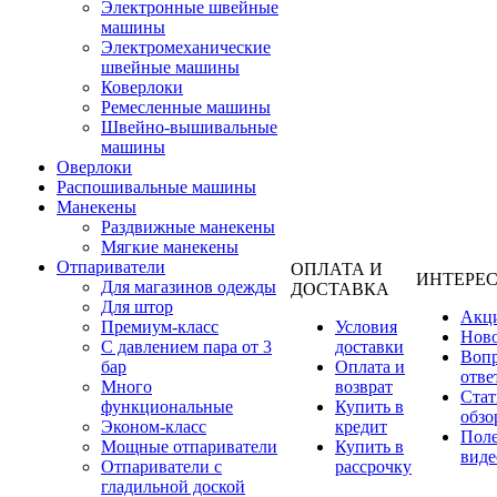
Электронные швейные
машины
Электромеханические
швейные машины
Коверлоки
Ремесленные машины
Швейно-вышивальные
машины
Оверлоки
Распошивальные машины
Манекены
Раздвижные манекены
Мягкие манекены
Отпариватели
ОПЛАТА И
ИНТЕРЕ
Для магазинов одежды
ДОСТАВКА
Для штор
Акц
Премиум-класс
Условия
Нов
С давлением пара от 3
доставки
Вопр
бар
Оплата и
отве
Много
возврат
Стат
функциональные
Купить в
обзо
Эконом-класс
кредит
Пол
Мощные отпариватели
Купить в
виде
Отпариватели с
рассрочку
гладильной доской