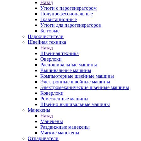
Назад
Утюги с парогенератором
Полупрофессиональные
Гравитационные
Утюги для парогенераторов
Бытовые
Пароочистители
Швейная техника
Назад
Швейная техника
Оверлоки
Распошивальные машины
Вышивальные машины
Компьютерные швейные машины
Электронные швейные машины
Электромеханические швейные машины
Коверлоки
Ремесленные машины
Швейно-вышивальные машины
Манекены
Назад
Манекены
Раздвижные манекены
Мягкие манекены
Отпариватели